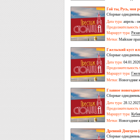
Гой ты, Русь, моя 
Сборные однодневные
Дата тура:
апрель - о
Продолжительность т
Маршрут тура:
Ряза
Метки:
Майские пра
Гжельский куст или
Сборные однодневные
Дата тура:
04.01.2026
Продолжительность т
Маршрут тура:
Гжел
Метки:
Новогодние 
Главное новогодне
Сборные однодневные
Дата тура:
28.12.2025,
09.01.2026, 10.01.202
Продолжительность т
Маршрут тура:
Куби
Метки:
Новогодние 
Древний Дмитров (с
Сборные однодневные