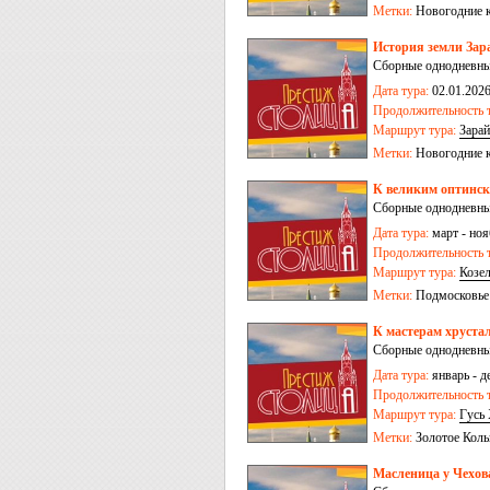
Метки:
Новогодние 
История земли Зар
Сборные однодневные
Дата тура:
02.01.2026
Продолжительность т
Маршрут тура:
Зарай
Метки:
Новогодние 
К великим оптинс
Сборные однодневные
Дата тура:
март - ноя
Продолжительность т
Маршрут тура:
Козе
Метки:
Подмосковье
К мастерам хруста
Сборные однодневные
Дата тура:
январь - д
Продолжительность т
Маршрут тура:
Гусь
Метки:
Золотое Коль
Масленица у Чехов