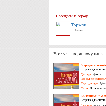
Посещаемые города:
Торжок
Россия
Все туры по данному напра
А превратились в 
Сборные однодневные
Дата тура:
февраль - 
Продолжительность т
Маршрут тура:
Куби
Метки:
День защитни
В былинный Муром 
Сборные однодневные
Дата тура:
июнь - сен