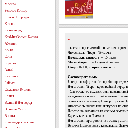
Москва
Золотое Кольцо
Санкт-Петербург
Казань
Калининград
КавМинВоды и Кавказ
*
Абхазия
с веселой программой и вкусным пиром в
Крым
Лихославль - Тверь - Толмачи
Сочи
Продолжительность:
~ 15 часов
Место сбора:
ст.м.Водный Стадион
Карелия
Сбор
в 07:00,
отправление
в 07:15.
Алтай
Камчатка
Состав программы
Быстро, комфортно, без пробок проедем ч
Байкал
Новогодняя Тверь - красивейший город н
Сахалин и Курилы
- благородство архитектуры, праздничн
Саяны
нарядными елками — набережная Степана 
волжскую жемчужину Императорский Путе
Великий Новгород
Лихославль: небольшая экскурсия по сто
Великий Устюг
Переезд по живописным лесным землям т
Вологда
Карельское село Толмачи:
Новогодняя программа "В гостях у Луми
Краснодарский край
Встреча Нового года с карельским Дед