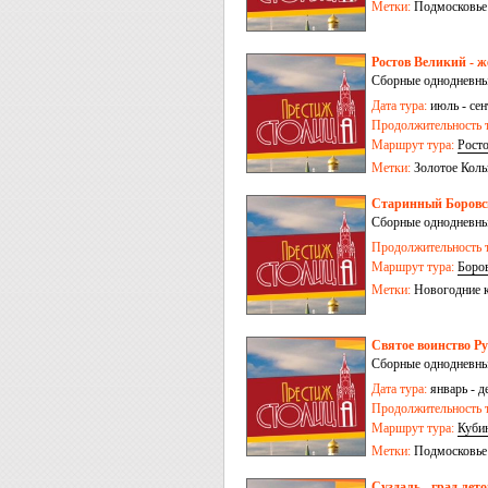
Метки:
Подмосковье
Ростов Великий - 
Сборные однодневные
Дата тура:
июль - сен
Продолжительность т
Маршрут тура:
Рост
Метки:
Золотое Коль
Старинный Боровс
Сборные однодневные
Продолжительность т
Маршрут тура:
Боро
Метки:
Новогодние 
Святое воинство Р
Сборные однодневные
Дата тура:
январь - д
Продолжительность т
Маршрут тура:
Куби
Метки:
Подмосковье
Суздаль - град лет