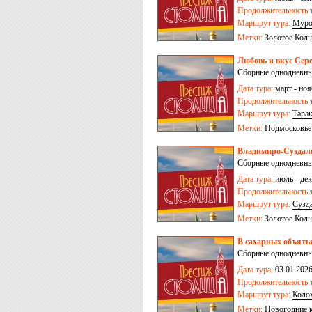
Продолжительность т
Маршрут тура:
Мур
Метки:
Золотое Коль
Любовь и вкус Сере
Сборные однодневные
Дата тура:
март - ноя
Продолжительность т
Маршрут тура:
Тара
Метки:
Подмосковье
Владимиро-Суздаль
Сборные однодневные
Дата тура:
июль - дек
Продолжительность т
Маршрут тура:
Сузд
Метки:
Золотое Коль
В сахарных объят
Сборные однодневные
Дата тура:
03.01.2026
Продолжительность т
Маршрут тура:
Коло
Метки:
Новогодние 