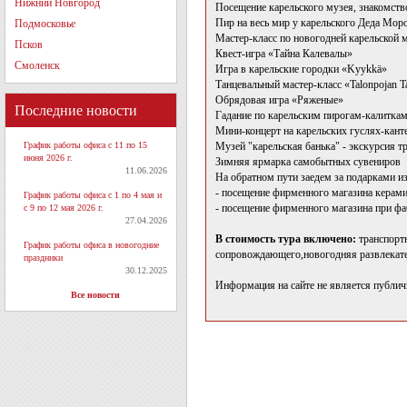
Нижний Новгород
Посещение карельского музея, знакомств
Пир на весь мир у карельского Деда Мор
Подмосковье
Мастер-класс по новогодней карельской 
Псков
Квест-игра «Тайна Калевалы»
Смоленск
Игра в карельские городки «Kyykkä»
Танцевальный мастер-класс «Talonpojan T
Обрядовая игра «Ряженые»
Последние новости
Гадание по карельским пирогам-калитка
Мини-концерт на карельских гуслях-кант
График работы офиса с 11 по 15
Музей "карельская банька" - экскурсия 
июня 2026 г.
Зимняя ярмарка самобытных сувениров
11.06.2026
На обратном пути заедем за подарками из
- посещение фирменного магазина керам
График работы офиса с 1 по 4 мая и
- посещение фирменного магазина при ф
с 9 по 12 мая 2026 г.
27.04.2026
В стоимость тура включено:
транспортн
График работы офиса в новогодние
сопровождающего,новогодняя развлекате
праздники
30.12.2025
Информация на сайте не является публич
Все новости