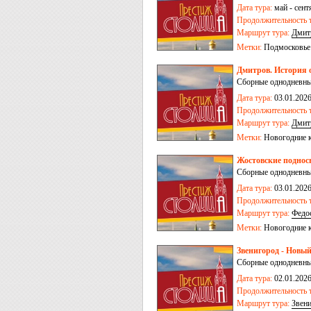
Дата тура:
май - сент
Продолжительность т
Маршрут тура:
Дмит
Метки:
Подмосковье
Дмитров. История 
Сборные однодневные
Дата тура:
03.01.2026
Продолжительность т
Маршрут тура:
Дмит
Метки:
Новогодние 
Жостовские поднос
Сборные однодневные
Дата тура:
03.01.2026
Продолжительность т
Маршрут тура:
Федо
Метки:
Новогодние 
Звенигород - Новы
Сборные однодневные
Дата тура:
02.01.2026,
Продолжительность т
Маршрут тура:
Звен