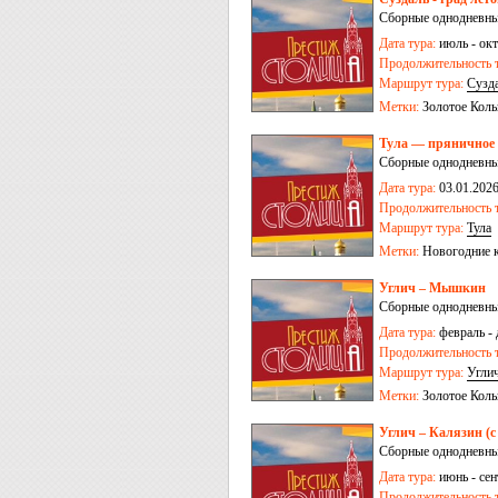
Сборные однодневные
Дата тура:
июль - окт
Продолжительность т
Маршрут тура:
Сузд
Метки:
Золотое Коль
Тула — пряничное 
Сборные однодневные
Дата тура:
03.01.2026
Продолжительность т
Маршрут тура:
Тула
Метки:
Новогодние 
Углич – Мышкин
Сборные однодневные
Дата тура:
февраль - 
Продолжительность т
Маршрут тура:
Угли
Метки:
Золотое Коль
Углич – Калязин (с
Сборные однодневные
Дата тура:
июнь - сен
Продолжительность т