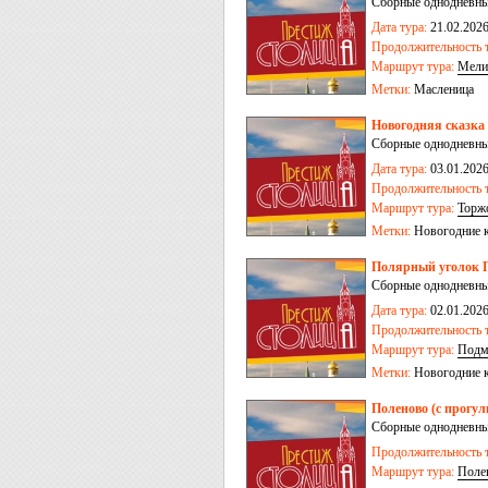
Сборные однодневные
Дата тура:
21.02.202
Продолжительность т
Маршрут тура:
Мели
Метки:
Масленица
Новогодняя сказка
Сборные однодневные
Дата тура:
03.01.2026
Продолжительность т
Маршрут тура:
Торж
Метки:
Новогодние 
Полярный уголок П
Сборные однодневные
Дата тура:
02.01.2026,
Продолжительность т
Маршрут тура:
Подм
Метки:
Новогодние 
Поленово (с прогул
Сборные однодневные
Продолжительность т
Маршрут тура:
Поле