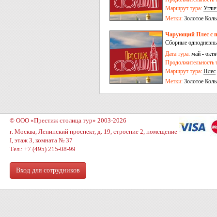
Маршрут тура:
Угли
Метки:
Золотое Коль
Чарующий Плес с п
Сборные однодневные
Дата тура:
май - октя
Продолжительность т
Маршрут тура:
Плес
Метки:
Золотое Коль
© ООО «Престиж столица тур» 2003-2026
г. Москва, Ленинский проспект, д. 19, строение 2, помещение
I, этаж 3, комната № 37
Тел.: +7 (495) 215-08-99
Вход для сотрудников