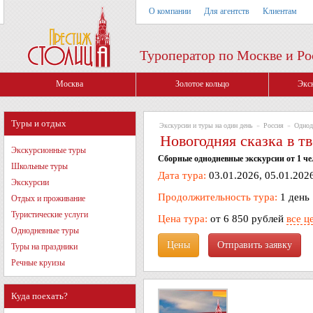
О компании
Для агентств
Клиентам
Туроператор по Москве и Ро
Москва
Золотое кольцо
Экс
Туры и отдых
Экскурсии и туры на один день
»
Россия
»
Однод
Новогодняя сказка в т
Экскурсионные туры
Сборные однодневные экскурсии от 1 че
Школьные туры
Дата тура:
03.01.2026, 05.01.2026
Экскурсии
Продолжительность тура:
1 день
Отдых и проживание
Туристические услуги
Цена тура:
от 6 850 рублей
все ц
Однодневные туры
Цены
Туры на праздники
Речные круизы
Куда поехать?