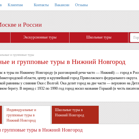
тв
Клиентам
Контакты
Вакансии
Отзывы
Москве и России
Экскурсионные туры
Школьные туры
альные и групповые туры
ые и групповые туры в Нижний Новгород
ас в туры по Нижнему Новгороду (в разговорной речи часто — Нижний) — город в Рос
ижегородской области, центр и крупнейший город Приволжского федерального округа.
кой равнины у слияния Оки с Волгой. Ока делит город на две части — верхнюю на Дятл
ом берегу. В период с 1932 по 1990 год город носил название Горький (в честь писате
Индивидуальные и
Школьные туры в
групповые туры в
Нижний Новгород
Нижний Новгород
 групповые туры в Нижний Новгород