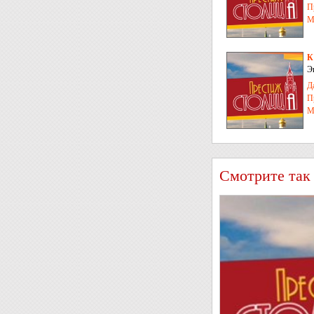
П
М
К
Э
Д
Д
П
М
Смотрите так