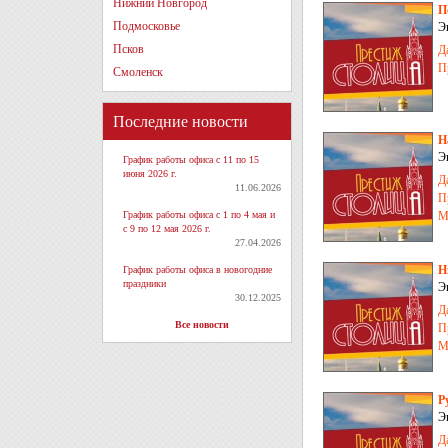
Нижний Новгород
П
Подмосковье
Э
Псков
Д
П
Смоленск
Последние новости
Н
Э
График работы офиса с 11 по 15
июня 2026 г.
Д
11.06.2026
П
График работы офиса с 1 по 4 мая и
М
с 9 по 12 мая 2026 г.
27.04.2026
Н
График работы офиса в новогодние
праздники
Э
30.12.2025
Д
Все новости
П
М
Р
Э
Д