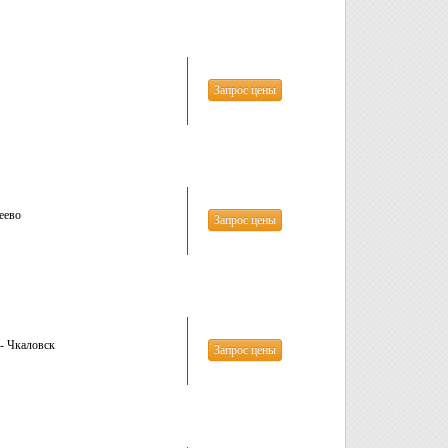
Запрос цены
еево
Запрос цены
- Чкаловск
Запрос цены