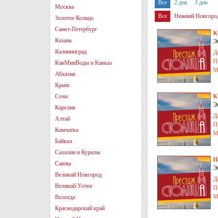
Все
2 дня
3 дня
Москва
Все
Нижний Новгоро
Золотое Кольцо
Санкт-Петербург
К
Казань
Э
Калининград
Д
П
КавМинВоды и Кавказ
М
Абхазия
Крым
Сочи
К
Э
Карелия
Д
Алтай
П
Камчатка
М
Байкал
Сахалин и Курилы
Н
Саяны
Э
Великий Новгород
Д
Великий Устюг
П
М
Вологда
Краснодарский край