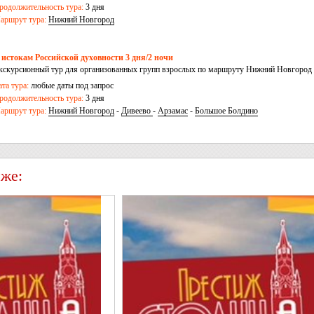
родолжительность тура:
3 дня
аршрут тура:
Нижний Новгород
 истокам Российской духовности 3 дня/2 ночи
кскурсионный тур для организованных групп взрослых по маршруту Нижний Новгород -
ивеево
ата тура:
любые даты под запрос
родолжительность тура:
3 дня
аршрут тура:
Нижний Новгород
-
Дивеево
-
Арзамас
-
Большое Болдино
 же: