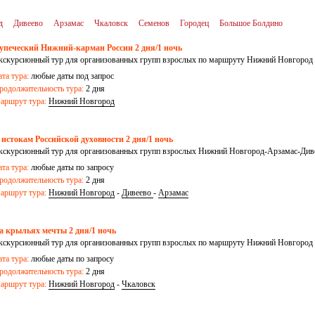
д
Дивеево
Арзамас
Чкаловск
Семенов
Городец
Большое Болдино
упеческий Нижний-карман России 2 дня/1 ночь
кскурсионный тур для организованных групп взрослых по маршруту Нижний Новгород
ата тура:
любые даты под запрос
родолжительность тура:
2 дня
аршрут тура:
Нижний Новгород
 истокам Российской духовности 2 дня/1 ночь
кскурсионный тур для организованных групп взрослых Нижний Новгород-Арзамас-Див
ата тура:
любые даты по запросу
родолжительность тура:
2 дня
аршрут тура:
Нижний Новгород
-
Дивеево
-
Арзамас
а крыльях мечты 2 дня/1 ночь
кскурсионный тур для организованных групп взрослых по маршруту Нижний Новгород 
ата тура:
любые даты по запросу
родолжительность тура:
2 дня
аршрут тура:
Нижний Новгород
-
Чкаловск