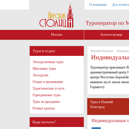
О компании
Для агентс
Туроператор по 
Москва
Золотое кольцо
Туры и отдых
Нижний Новгород
/
Индивиду
Индивидуальн
Экскурсионные туры
Туроператор приглашает В
Школьные туры
административный центр Н
Экскурсии
центре Восточно-Европейс
Отдых и проживание
нижнюю на её левом низинн
Горького).
Туристические услуги
Однодневные туры
Туры на праздники
Туры в Нижний
Новгород
Речные круизы
Индивидуальные и
Куда поехать?