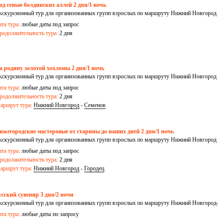
од сенью болдинских аллей 2 дня/1 ночь
кскурсионный тур для организованных групп взрослых по маршруту Нижний Новгород 
ата тура:
любые даты под запрос
родолжительность тура:
2 дня
а родину золотой хохломы 2 дня/1 ночь
кскурсионный тур для организованных групп взрослых по маршруту Нижний Новгород 
ата тура:
любые даты под запрос
родолжительность тура:
2 дня
аршрут тура:
Нижний Новгород
-
Семенов
ижегородские мастеровые от старины до наших дней 2 дня/1 ночь
кскурсионный тур для организованных групп взрослых по маршруту Нижний Новгород 
ата тура:
любые даты под запрос
родолжительность тура:
2 дня
аршрут тура:
Нижний Новгород
-
Городец
усский сувенир 3 дня/2 ночи
кскурсионный тур для организованных групп взрослых по маршруту Нижний Новгород
ата тура:
любые даты по запросу