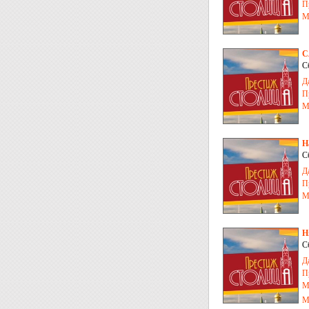
П
М
С
С
Д
П
М
Н
С
Д
П
М
Н
С
Д
П
М
М