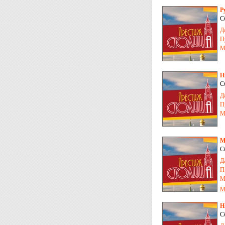
Р
С
Д
П
М
Н
С
Д
П
М
М
С
Д
П
М
М
Н
С