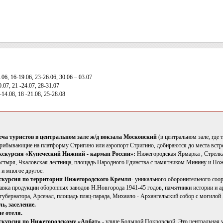
.06, 16-19.06, 23-26.06, 30.06 – 03.07
0.07, 21 -24.07, 28-31.07
-14.08, 18 -21.08, 25-28.08
треча туристов в центральном зале ж/д вокзала Московский
(в центральном зале, где
рибывающие на платформу Стригино или аэропорт Стригино, добираются до места встре
кскурсия «Купеческий Нижний - карман России»:
Нижегородская Ярмарка , Стрелка
стыря, Чкаловская лестница, площадь Народного Единства с памятником Минину и Пож
 и многое другое.
скурсия по территории Нижегородского Кремля
- уникального оборонительного соор
тавка продукции оборонных заводов Н.Новгорода 1941-45 годов, памятники истории и а
губернатора, Арсенал, площадь плац-парада, Михаило - Архангельский собор с могило
ь, заселение.
не отеля.
скурсия по Нижегородскому «Арбат»
- улице Большой Покровской. Это центральная у