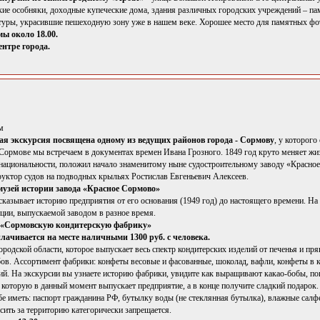
ие особняки, доходные купеческие дома, здания различных городских учреждений – пам
туры, украсившие пешеходную зону уже в нашем веке. Хорошее место для памятных фо
ы около 18.00.
ентре города.
м
я экскурсия посвящена одному из ведущих районов города - Сормову
, у которого
Сормове мы встречаем в документах времен Ивана Грозного. 1849 год круто меняет жиз
о национальности, положил начало знаменитому ныне судостроительному заводу «Красно
руктор судов на подводных крыльях Ростислав Евгеньевич Алексеев.
музей истории завода «Красное Сормово»
сказывает историю предприятия от его основания (1949 год) до настоящего времени. На
кции, выпускаемой заводом в разное время.
 «Сормовскую кондитерскую фабрику»
лачивается на месте наличными 1300 руб. с человека.
родской области, которое выпускает весь спектр кондитерских изделий от печенья и пр
ов. Ассортимент фабрики: конфеты весовые и фасованные, шоколад, вафли, конфеты в ко
ий. На экскурсии вы узнаете историю фабрики, увидите как выращивают какао-бобы, пог
 которую в данный момент выпускает предприятие, а в конце получите сладкий подарок.
бе иметь: паспорт гражданина РФ, бутылку воды (не стеклянная бутылка), влажные салф
сить за территорию категорически запрещается.