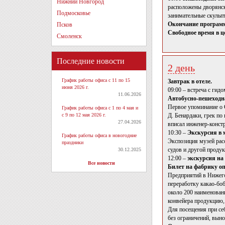
Нижний Новгород
расположены дворянск
Подмосковье
занимательные скульп
Окончание программ
Псков
Свободное время в ц
Смоленск
Последние новости
2 день
График работы офиса с 11 по 15
Завтрак в отеле.
июня 2026 г.
09:00 – встреча с гидо
11.06.2026
Автобусно-пешеходна
Первое упоминание о 
График работы офиса с 1 по 4 мая и
с 9 по 12 мая 2026 г.
Д. Бенардаки, грек п
27.04.2026
вписал инженер-конст
10:30 –
Экскурсия в 
График работы офиса в новогодние
Экспозиция музей рас
праздники
судов и другой проду
30.12.2025
12:00 –
экскурсия на
Все новости
Билет на фабрику оп
Предприятий в Нижего
переработку какао-боб
около 200 наименован
конвейера продукцию,
Для посещения при се
без ограничений, выно