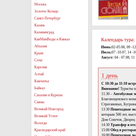
Москва
Золотое Кольцо
Санкт-Петербург
Казань
Калининград
КавМинВоды и Кавказ
Календарь тура:
Абхазия
Июнь:
02-05.06, 09 -12
Июль:
07 -10.07, 14 -1
Крым
Август:
04 - 07.08, 11 
Сочи
Карелия
Алтай
1 день
Камчатка
С 10:30 до 11:10 вс
Байкал
Внимание!
Туристы п
11:30 –
Автобусная э
Сахалин и Курилы
Благовещенского мона
Саяны
Строгановых, Бугрова
Великий Новгород
13:30
Пешеходная эк
которым 500 лет, выс
Великий Устюг
Дом Советов, Дворец 
Вологда
14:30
Трансфер в отел
Краснодарский край
15:00
Обед в рестора
16:00
Пешеходная эк