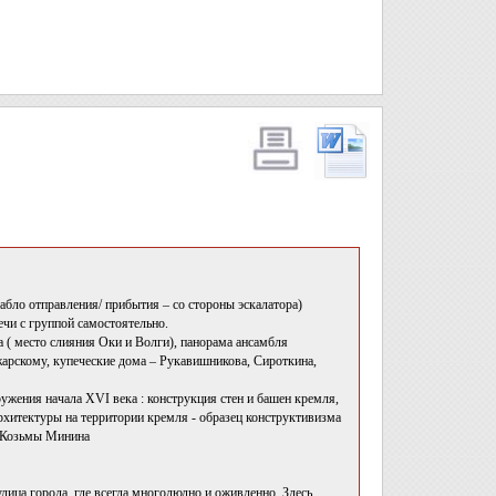
 табло отправления/ прибытия – со стороны эскалатора)
чи с группой самостоятельно.
 ( место слияния Оки и Волги), панорама ансамбля
арскому, купеческие дома – Рукавишникова, Сироткина,
ужения начала XVI века : конструкция стен и башен кремля,
рхитектуры на территории кремля - образец конструктивизма
й Козьмы Минина
лица города, где всегда многолюдно и оживленно. Здесь