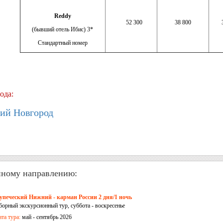
Reddy
52 300
38 800
(бывший отель Ибис) 3*
Стандартный номер
ода:
ий Новгород
нному направлению:
упеческий Нижний - карман России 2 дня/1 ночь
борный экскурсионный тур, суббота - воскресенье
ата тура:
май - сентябрь 2026