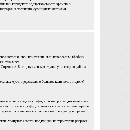
ятники городского зодчества старого времени и
тографий и посещения сувенирных магазинов.
 своя история, свои памятники, свой неповторимый облик.
нь этих мест.
е Сормово». Еще одну славную страницу в историю района
 стендах музея представлено большое количество моделей
яников до шоколадных конфет, а также производит первичную
робках, печенье, зефир, пряники - всего восемь категорий и
рузитесь в производственный процесс, попробуете прямо с
етки. Угощение сладкой продукцией на территории фабрики