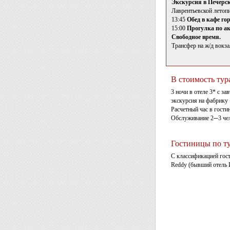
Экскурсия в Печерс
Лаврентьевской летоп
13:45
Обед в кафе гор
15:00
Прогулка по ак
Свободное время.
Трансфер на ж/д вокза
В стоимость тур
3 ночи в отеле 3* с з
экскурсия на фабрику 
Расчетный час в гости
Обслуживание 2─3 чело
Гостиницы по т
С классификацией гос
Reddy (бывший отель 