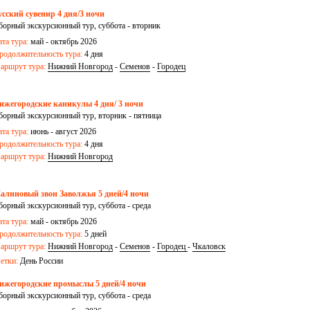
усский сувенир 4 дня/3 ночи
борный экскурсионный тур, суббота - вторник
ата тура:
май - октябрь 2026
родолжительность тура:
4 дня
аршрут тура:
Нижний Новгород
-
Семенов
-
Городец
ижегородские каникулы 4 дня/ 3 ночи
борный экскурсионный тур, вторник - пятница
ата тура:
июнь - август 2026
родолжительность тура:
4 дня
аршрут тура:
Нижний Новгород
алиновый звон Заволжья 5 дней/4 ночи
борный экскурсионный тур, суббота - среда
ата тура:
май - октябрь 2026
родолжительность тура:
5 дней
аршрут тура:
Нижний Новгород
-
Семенов
-
Городец
-
Чкаловск
етки:
День России
ижегородские промыслы 5 дней/4 ночи
борный экскурсионный тур, суббота - среда