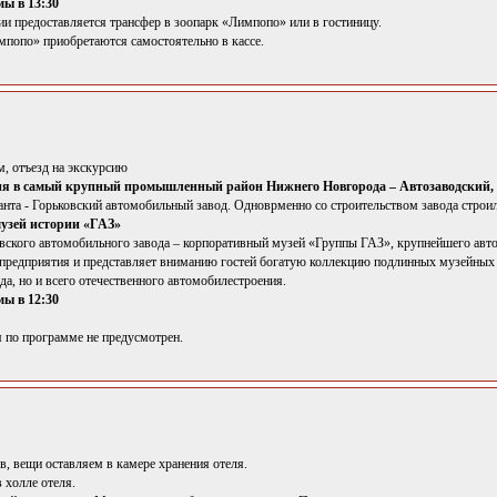
ы в 13:30
ии предоставляется трансфер в зоопарк «Лимпопо» или в гостиницу.
мпопо» приобретаются самостоятельно в кассе.
ом, отъезд на экскурсию
ия в самый крупный промышленный район Нижнего Новгорода – Автозаводский,
анта - Горьковский автомобильный завод. Одноврменно со строительством завода строи
музей истории «ГАЗ»
вского автомобильного завода – корпоративный музей «Группы ГАЗ», крупнейшего авто
 предприятия и представляет вниманию гостей богатую коллекцию подлинных музейных 
да, но и всего отечественного автомобилестроения.
ы в 12:30
я по программе не предусмотрен.
, вещи оставляем в камере хранения отеля.
в холле отеля.