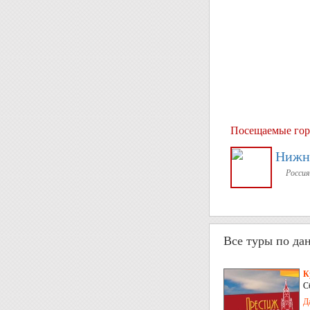
Посещаемые гор
Нижн
Россия
Все туры по да
К
С
Д