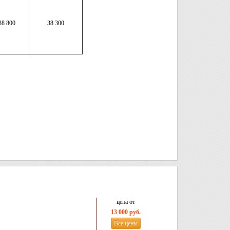
38 800
38 300
цена от
13 000 руб.
Все цены