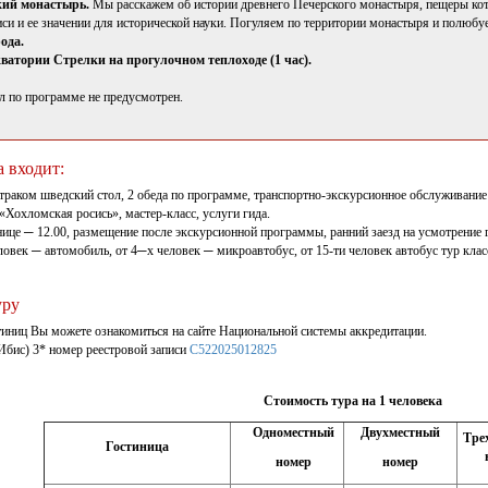
кий монастырь.
Мы расскажем об истории древнего Печерского монастыря, пещеры кот
иси и ее значении для исторической науки. Погуляем по территории монастыря и полюб
ода.
ватории Стрелки на прогулочном теплоходе (1 час).
л по программе не предусмотрен.
а входит:
автраком шведский стол, 2 обеда по программе, транспортно-экскурсионное обслуживани
«Хохломская росись», мастер-класс, услуги гида.
нице ─ 12.00, размещение после экскурсионной программы, ранний заезд на усмотрение 
век ─ автомобиль, от 4─х человек ─ микроавтобус, от 15-ти человек автобус тур клас
уру
тиниц Вы можете ознакомиться на сайте Национальной системы аккредитации.
Ибис) 3* номер реестровой записи
С522025012825
Стоимость тура на 1 человека
Одноместный
Двухместный
Тре
Гостиница
номер
номер