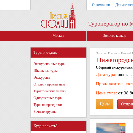
О компании
Для агентс
Туроператор по 
Москва
Золотое кольцо
Туры и отдых
Туры по России
»
Нижний 
Нижегородск
Экскурсионные туры
Сборный экскурсионны
Школьные туры
Дата тура:
июнь - 
Экскурсии
Продолжительност
Отдых и проживание
Туристические услуги
Цена тура:
от 38 8
Однодневные туры
Цены
Туры на праздники
Речные круизы
Куда поехать?