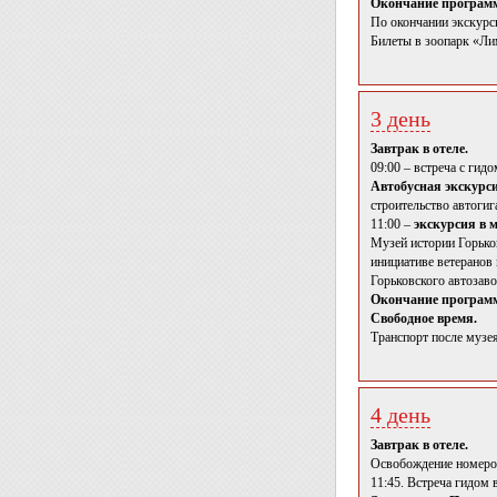
Окончание программ
По окончании экскурс
Билеты в зоопарк «Ли
3 день
Завтрак в отеле.
09:00 – встреча с гид
Автобусная экскурс
строительство автогиг
11:00 –
экскурсия в 
Музей истории Горько
инициативе ветеранов
Горьковского автозаво
Окончание программ
Свободное время.
Транспорт после музе
4 день
Завтрак в отеле.
Освобождение номеров
11:45. Встреча гидом 