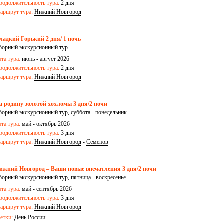
родолжительность тура:
2 дня
аршрут тура:
Нижний Новгород
ладкий Горький 2 дня/ 1 ночь
борный экскурсионный тур
ата тура:
июнь - август 2026
родолжительность тура:
2 дня
аршрут тура:
Нижний Новгород
а родину золотой хохломы 3 дня/2 ночи
борный экскурсионный тур, суббота - понедельник
ата тура:
май - октябрь 2026
родолжительность тура:
3 дня
аршрут тура:
Нижний Новгород
-
Семенов
ижний Новгород – Ваши новые впечатления 3 дня/2 ночи
борный экскурсионный тур, пятница - воскресенье
ата тура:
май - сентябрь 2026
родолжительность тура:
3 дня
аршрут тура:
Нижний Новгород
етки:
День России