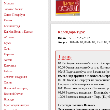
Москва
Золотое Кольцо
Санкт-Петербург
Казань
Калининград
КавМинВоды и Кавказ
Календарь тура:
Абхазия
Июль:
16-19.07; 23-26.07
Август:
30.07-02.08; 06-09.08; 13-16.08; 
Крым
Сочи
Карелия
1 день
Алтай
04:45 Отправление автобуса из г. Электр
Камчатка
05:00 Отправление автобуса из г. Ногинс
Байкал
05:45 Подача автобуса из г. Балашиха (п
06.30. Сбор группы в Москве: ст. мет
Сахалин и Курилы
07.00 Отъезд в Петербург по скоростной 
Саяны
По дороге 2-3 санитарные остановки.
Великий Новгород
8.00 Возможна посадка в г. Солнечногорс
08.30 Возможна посадка в г. Клин (кафе 
Великий Устюг
10:00 Возможна посадка в г. Тверь (ТЦ «Г
Вологда
Краснодарский край
Переезд в Вышний Волочёк
Экскурсия в Вышневолоцком краеведч