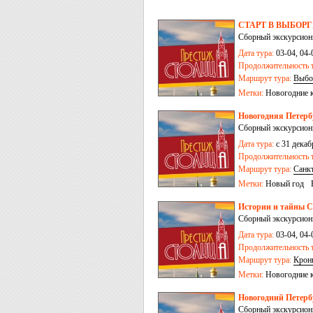
СТАРТ В ВЫБОРГЕ:
Сборный экскурсион
Дата тура:
03-04, 04-
Продолжительность т
Маршрут тура:
Выбо
Метки:
Новогодние 
Новогодняя Петерб
Сборный экскурсионн
Дата тура:
с 31 декаб
Продолжительность т
Маршрут тура:
Санк
Метки:
Новый год
Истории и тайны С
Сборный экскурсион
Дата тура:
03-04, 04-
Продолжительность т
Маршрут тура:
Крон
Метки:
Новогодние 
Новогодний Петербур
Сборный экскурсионн