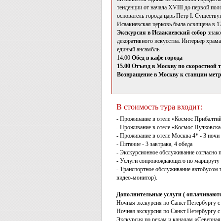
тенденции от начала XVIII до первой по
основатель города царь Петр I. Существ
Исаакиевская церковь была освящена в 17
Экскурсия в Исаакиевский собор
знако
декоративного искусства. Интерьер храма
единый ансамбль.
14.00
Обед в кафе города
15.00 Отъезд в Москву по скоростной т
Возвращение в Москву к станции метр
В стоимость тура входит:
- Проживание в отеле «Космос Прибалтийск
- Проживание в отеле «Космос Пулковская»
- Проживание в отеле Москва 4* - 3 ночи 
- Питание - 3 завтрака, 4 обеда
- Экскурсионное обслуживание согласно 
- Услуги сопровождающего по маршруту
- Транспортное обслуживание автобусом 
видео-монитор).
Дополнительные услуги ( оплачиваются
Ночная экскурсия по Санкт Петербургу с
Ночная экскурсия по Санкт Петербургу с 
Экскурсия по рекам и каналам «Северная 