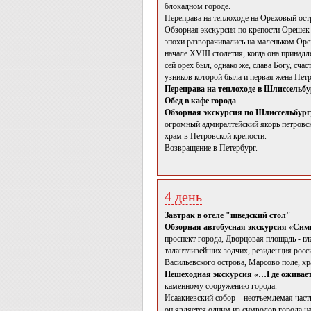
блокадном городе.
Переправа на теплоходе на Ореховый ост
Обзорная экскурсия по крепости Орешек 
эпохи разворачивались на маленьком Оре
начале XVIII столетия, когда она принад
сей орех был, однако же, слава Богу, сча
узников которой была и первая жена Пет
Переправа на теплоходе в Шлиссельбу
Обед в кафе города
Обзорная экскурсия по Шлиссельбург
огромный адмиралтейский якорь петровс
храм в Петровской крепости.
Возвращение в Петербург.
4 день
Завтрак в отеле "шведский стол"
Обзорная автобусная экскурсия «Сим
проспект города, Дворцовая площадь - г
талантливейших зодчих, резиденция рос
Васильевского острова, Марсово поле, х
Пешеходная экскурсия «…Где оживает
каменному сооружению города.
Исаакиевский собор – неотъемлемая час
он является одним из символов города н