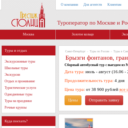
О компании
Для агентств
Клиентам
Туроператор по Москве и Ро
Москва
Золотое кольцо
Экс
Туры и отдых
Санкт-Петербург
»
Туры по России
»
Туры в Сан
Брызги фонтанов, гран
Экскурсионные туры
Сборный автобусный тур с выездом из 
Школьные туры
Дата тура:
июль - август (16.06 -
Экскурсии
Продолжительность тура:
4 дня
Отдых и проживание
Туристические услуги
Цена тура:
от 38 900 рублей
все 
Однодневные туры
Цены
Туры на праздники
Речные круизы
Куда поехать?