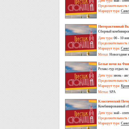
Дата тура:
май - сентя
Продолжительность т
Маршрут тура:
Санк
Интерактивный Выб
Сборный комбиниров
Дата тура:
06 - 10 ян
Продолжительность т
Маршрут тура:
Санк
Метки:
Новогодние 
Белые ночи на Финс
Релакс-тур отдых на
Дата тура:
июнь - авгу
Продолжительность т
Маршрут тура:
Крон
Метки:
SPA
Классический Петер
Комбинированный сбо
Дата тура:
май - сентя
Продолжительность т
Маршрут тура:
Санк