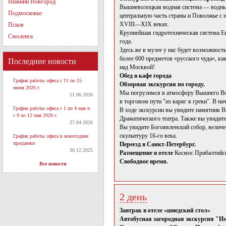
Нижний Новгород
Вышневолоцкая водная система — водный 
Подмосковье
центральную часть страны и Поволжье с 
XVIII—XIX веках.
Псков
Крупнейшая гидротехническая система Евр
Смоленск
года.
Здесь же в музее у нас будет возможнос
более 600 предметов «русского чуда», ка
Последние новости
над Москвой!
Обед в кафе города
График работы офиса с 11 по 15
Обзорная экскурсия по городу.
июня 2026 г.
Мы погрузимся в атмосферу Вышнего Вол
11.06.2026
в торговом пути "из варяг в греки". В н
График работы офиса с 1 по 4 мая и
В ходе экскурсии вы увидите памятник В
с 9 по 12 мая 2026 г.
Драматического театра. Также вы увидит
27.04.2026
Вы увидите Богоявленский собор, величе
скульптуру 16-го века.
График работы офиса в новогодние
праздники
Переезд в Санкт-Петербург.
30.12.2025
Размещение в отеле
Космос Прибалтийск
Свободное время.
Все новости
2 день
Завтрак в отеле «шведский стол»
Автобусная загородная экскурсия "Имп