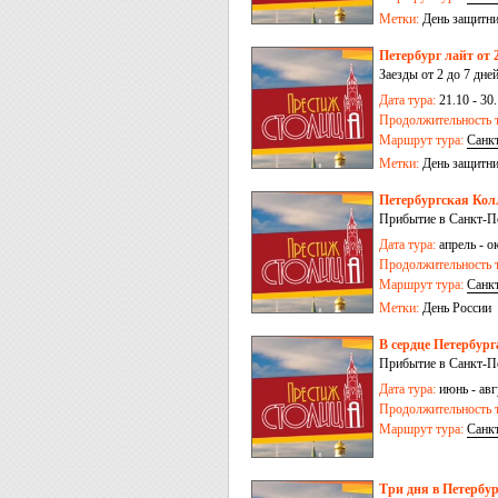
Метки:
День защитни
Петербург лайт от 2
Заезды от 2 до 7 дне
Дата тура:
21.10 - 30.
Продолжительность т
Маршрут тура:
Санк
Метки:
День защитни
Петербургская Колл
Прибытие в Санкт-Пе
Дата тура:
апрель - о
Продолжительность т
Маршрут тура:
Санк
Метки:
День России
В сердце Петербурга
Прибытие в Санкт-Пе
Дата тура:
июнь - авгу
Продолжительность т
Маршрут тура:
Санк
Три дня в Петербур