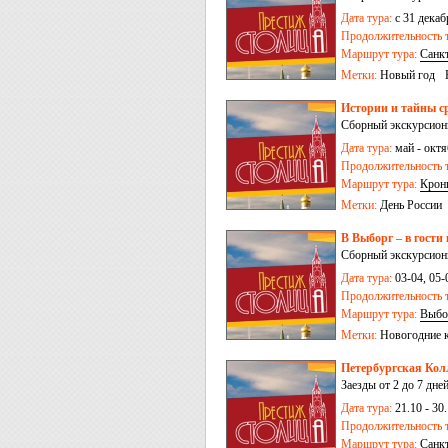
Дата тура:
с 31 декаб
Продолжительность т
Маршрут тура:
Санк
Метки:
Новый год
Истории и тайны ср
Сборный экскурсионн
Дата тура:
май - октяб
Продолжительность т
Маршрут тура:
Крон
Метки:
День России
В Выборг – в гости
Сборный экскурсион
Дата тура:
03-04, 05-
Продолжительность т
Маршрут тура:
Выбо
Метки:
Новогодние 
Петербургская Колл
Заезды от 2 до 7 дне
Дата тура:
21.10 - 30.
Продолжительность т
Маршрут тура:
Санк