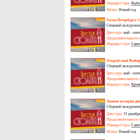
Маршрут тура:
Выбо
Метки:
Новый год
Хиты Петербурга 3
Сборный экскурсионн
Дата тура:
май - сентя
Продолжительность т
Маршрут тура:
Санк
Открой свой Выборг
Сборный экскурсионн
Дата тура:
май - сентя
Продолжительность т
Маршрут тура:
Крон
Зимние истории дво
Сборный экскурсион
Дата тура:
31 декабря
Продолжительность т
Маршрут тура:
Санк
Метки:
Новый год