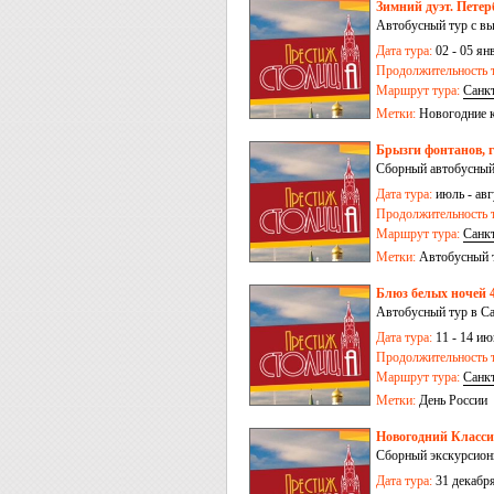
Зимний дуэт. Петер
Автобусный тур с в
Дата тура:
02 - 05 ян
Продолжительность т
Маршрут тура:
Санк
Метки:
Новогодние 
Брызги фонтанов, г
Сборный автобусный
Дата тура:
июль - авгу
Продолжительность т
Маршрут тура:
Санк
Метки:
Автобусный 
Блюз белых ночей 4
Автобусный тур в Са
Дата тура:
11 - 14 ию
Продолжительность т
Маршрут тура:
Санк
Метки:
День России
Новогодний Класси
Сборный экскурсион
Дата тура:
31 декабря