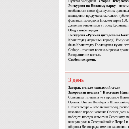
Путевая экскурсия
"Старая Петергофск
Экскурсия по Нижнему парку
- знаком
особенности своих французских оригина
планировки продумана настолько глубоко,
фонтаном, которых в Нижнем парке 150.
Далее мы отправимся в город Кронштадт
Обед в кафе города
Экскурсия «Русская цитадель на Бал
Кронштадт («коронный город»). Вы узнае
была Кронштадту Голландская кухня, что
Соборе – главном военно-морском храме
Возвращение в отель
Свободное время.
3 день
Завтрак в отеле «шведский стол»
Загородная поездка " К истокам Невы
Совершим путешествие в прошлое Принев
Орешек. Она же Нотебург и Шлиссельбург
Шлиссельбург – небольшой город, распол
названий: первое название Орешек дали 
победить шведов и выйти к Северному мо
важную роль в Северной войне Петра I и 
обороны Ленинграда, именно защитники к