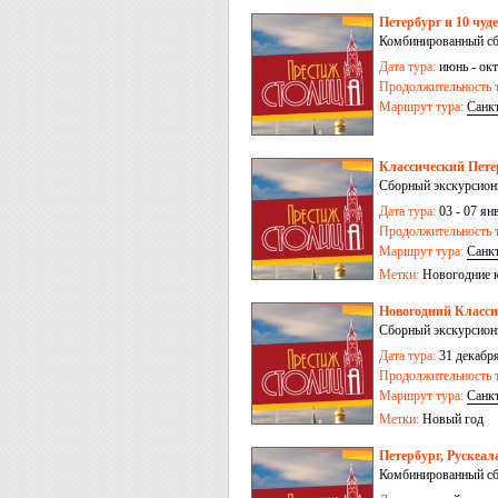
Петербург и 10 чуд
Комбинированный сб
Дата тура:
июнь - окт
Продолжительность т
Маршрут тура:
Санк
Классический Петер
Сборный экскурсион
Дата тура:
03 - 07 ян
Продолжительность т
Маршрут тура:
Санк
Метки:
Новогодние 
Новогодний Классич
Сборный экскурсион
Дата тура:
31 декабря
Продолжительность т
Маршрут тура:
Санк
Метки:
Новый год
Петербург, Рускеал
Комбинированный сбо