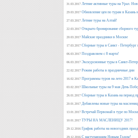
Летние активные туры на Урал. Но
31.03.2017
Обновление цен по турам в Казань н
29.03.2017
Летние туры на Алтай!
27.03.2017
Открыто бронирование сборного тур
22.03.2017
Майские праздники в Москве
20.03.2017
Сборные туры в Санкт - Петербург н
17.03.2017
Поздравляем с 8 марта!
06.03.2017
Экскурсионные туры в Санкт-Петер
06.03.2017
Режим работы в праздничные дни
22.02.2017
Программы туров на лето 2017 в К
16.02.2017
Школьные туры на 9 мая День Поб
03.02.2017
Сборные туры в Казань на период п
26.01.2017
Добавлены новые туры на маслениц
20.01.2017
Встречай Первомай в туре по Моск
13.01.2017
ТУРЫ НА МАСЛЕНИЦУ 2017!
10.01.2017
График работы на новогодних праз
29.12.2016
С наступающим Новым Годом!
29.12.2016