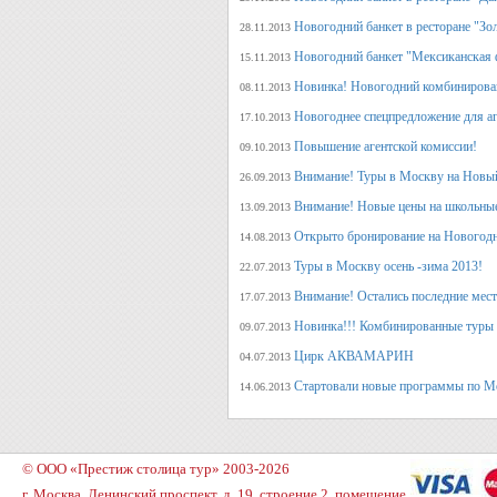
Новогодний банкет в ресторане "Зо
28.11.2013
Новогодний банкет "Мексиканская 
15.11.2013
Новинка! Новогодний комбинирова
08.11.2013
Новогоднее спецпредложение для аг
17.10.2013
Повышение агентской комиссии!
09.10.2013
Внимание! Туры в Москву на Новый
26.09.2013
Внимание! Новые цены на школьны
13.09.2013
Открыто бронирование на Новогодн
14.08.2013
Туры в Москву осень -зима 2013!
22.07.2013
Внимание! Остались последние места
17.07.2013
Новинка!!! Комбинированные туры 
09.07.2013
Цирк АКВАМАРИН
04.07.2013
Стартовали новые программы по М
14.06.2013
© ООО «Престиж столица тур» 2003-2026
г. Москва, Ленинский проспект, д. 19, строение 2, помещение