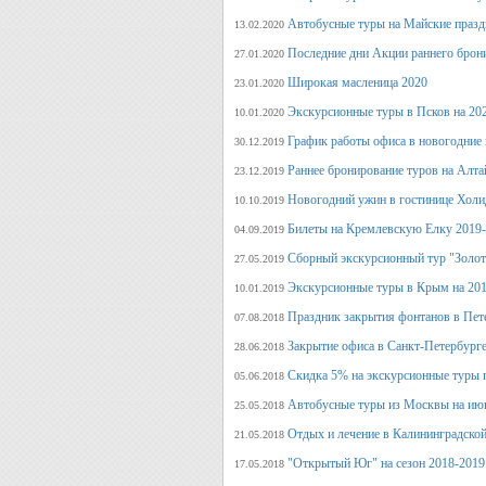
Автобусные туры на Майские празд
13.02.2020
Последние дни Акции раннего брон
27.01.2020
Широкая масленица 2020
23.01.2020
Экскурсионные туры в Псков на 20
10.01.2020
График работы офиса в новогодние
30.12.2019
Раннее бронирование туров на Алт
23.12.2019
Новогодний ужин в гостинице Холи
10.10.2019
Билеты на Кремлевскую Елку 2019
04.09.2019
Сборный экскурсионный тур "Золот
27.05.2019
Экскурсионные туры в Крым на 201
10.01.2019
Праздник закрытия фонтанов в Пет
07.08.2018
Закрытие офиса в Санкт-Петербурге
28.06.2018
Скидка 5% на экскурсионные туры 
05.06.2018
Автобусные туры из Москвы на июн
25.05.2018
Отдых и лечение в Калининградской
21.05.2018
"Открытый Юг" на сезон 2018-2019
17.05.2018