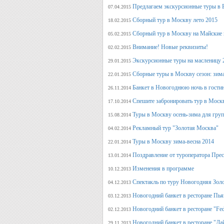
Предлагаем экскурсионные туры в 
07.04.2015
Сборный тур в Москву лето 2015
18.02.2015
Сборный тур в Москву на Майские 
05.02.2015
Внимание! Новые реквизиты!
02.02.2015
Экскурсионные туры на масленицу 
29.01.2015
Сборные туры в Москву сезон: зима
22.01.2015
Банкет в Новогоднюю ночь в гости
26.11.2014
Спешите забронировать тур в Моск
17.10.2014
Туры в Москву осень-зима для гру
15.08.2014
Рекламный тур "Золотая Москва"
04.02.2014
Туры в Москву зима-весна 2014
22.01.2014
Поздравление от туроператора Прес
13.01.2014
Изменения в программе
10.12.2013
Спектакль по туру Новогодняя Зол
04.12.2013
Новогодний банкет в ресторане Пь
03.12.2013
Новогодний банкет в ресторане "Fed
02.12.2013
Новогодний банкет в ресторане "Да
29.11.2013