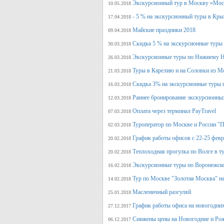
Экскурсионный тур в Москву «Мос
10.05.2018
- 5 % на экскурсионный туры в Кры
17.04.2018
Майские праздники 2018
09.04.2018
Скидка 5 % на экскурсионные туры
30.03.2018
Экскурсионные туры по Нижнему Н
26.03.2018
Туры в Карелию и на Соловки из М
21.03.2018
Скидка 3% на экскурсионные туры 
16.03.2018
Раннее бронирование экскурсионных
12.03.2018
Оплата через терминал PayTravel
07.03.2018
Туроператор по Москве и России "
02.03.2018
График работы офисов с 22-25 фев
20.02.2018
Теплоходная прогулка по Волге в т
20.02.2018
Экскурсионные туры по Воронежско
16.02.2018
Тур по Москве "Золотая Москва" на
14.02.2018
Масленичный разгуляй
25.01.2018
График работы офиса на новогодни
27.12.2017
Снижены цены на Новогодние и Ро
06.12.2017