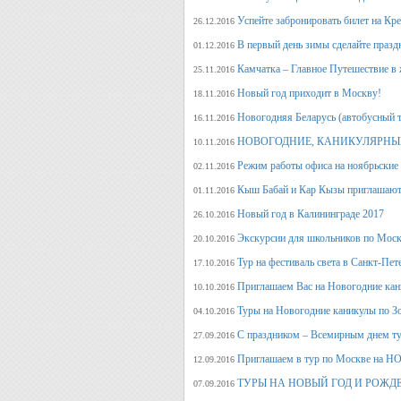
Успейте забронировать билет на Кр
26.12.2016
В первый день зимы сделайте празд
01.12.2016
Камчатка – Главное Путешествие в 
25.11.2016
Новый год приходит в Москву!
18.11.2016
Новогодняя Беларусь (автобусный 
16.11.2016
НОВОГОДНИЕ, КАНИКУЛЯРНЫЕ
10.11.2016
Режим работы офиса на ноябрьские
02.11.2016
Кыш Бабай и Кар Кызы приглашают 
01.11.2016
Новый год в Калининграде 2017
26.10.2016
Экскурсии для школьников по Москв
20.10.2016
Тур на фестиваль света в Санкт-Пет
17.10.2016
Приглашаем Вас на Новогодние кан
10.10.2016
Туры на Новогодние каникулы по З
04.10.2016
С праздником – Всемирным днем т
27.09.2016
Приглашаем в тур по Москве на 
12.09.2016
ТУРЫ НА НОВЫЙ ГОД И РОЖД
07.09.2016