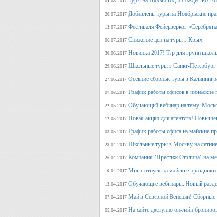
Туры на Новый год и Рождество 20
04.08.2017
Добавлены туры на Ноябрьские пра
20.07.2017
Фестиваля Фейерверков «Серебряна
13.07.2017
Снижение цен на туры в Крым
06.07.2017
Новинка 2017! Тур для групп школ
30.06.2017
Школьные туры в Санкт-Петербург 
29.06.2017
Осенние сборные туры в Калинингр
27.06.2017
График работы офисов в июньские 
07.06.2017
Обучающий вебинар на тему: Моско
22.05.2017
Новая акция для агентств! Повыше
12.05.2017
График работы офиса на майские п
03.05.2017
Школьные туры в Москву на летние 
28.04.2017
Компания "Престиж Столица" на ме
26.04.2017
Мини-отпуск на майские праздники.
19.04.2017
Обучающие вебинары. Новый раздел
13.04.2017
Май в Северной Венеции! Сборные 
07.04.2017
На сайте доступно он-лайн брониро
05.04.2017