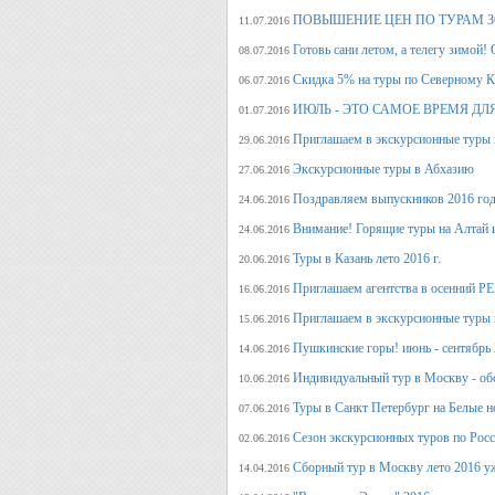
ПОВЫШЕНИЕ ЦЕН ПО ТУРАМ З
11.07.2016
Готовь сани летом, а телегу
08.07.2016
Скидка 5% на туры по Северному Ка
06.07.2016
ИЮЛЬ - ЭТО САМОЕ ВРЕМЯ ДЛ
01.07.2016
Приглашаем в экскурсионные туры
29.06.2016
Экскурсионные туры в Абхазию
27.06.2016
Поздравляем выпускников 2016 г
24.06.2016
Внимание! Горящие туры на Алтай и
24.06.2016
Туры в Казань лето 2016 г.
20.06.2016
Приглашаем агентства в осенний
16.06.2016
Приглашаем в экскурсионные туры п
15.06.2016
Пушкинские горы! июнь - сентябрь 
14.06.2016
Индивидуальный тур в Москву - об
10.06.2016
Туры в Санкт Петербург на Белые н
07.06.2016
Сезон экскурсионных туров по Росс
02.06.2016
Сборный тур в Москву лето 2016 у
14.04.2016