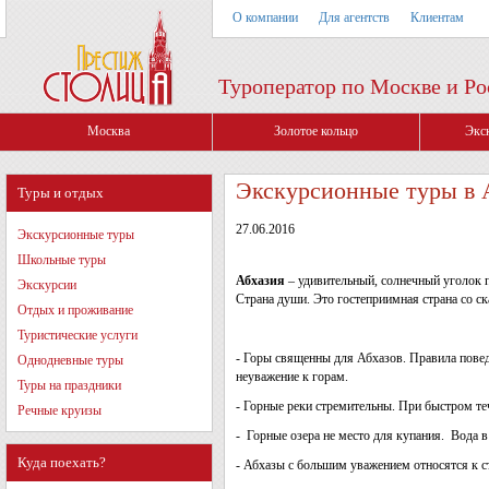
О компании
Для агентств
Клиентам
Туроператор по Москве и Ро
Москва
Золотое кольцо
Экс
Экскурсионные туры в 
Туры и отдых
27.06.2016
Экскурсионные туры
Школьные туры
Абхазия
– удивительный, солнечный уголок 
Экскурсии
Страна души. Это гостеприимная страна со с
Отдых и проживание
Туристические услуги
- Горы священны для Абхазов. Правила повед
Однодневные туры
неуважение к горам.
Туры на праздники
- Горные реки стремительны. При быстром те
Речные круизы
- Горные озера не место для купания. Вода в
Куда поехать?
- Абхазы с большим уважением относятся к с