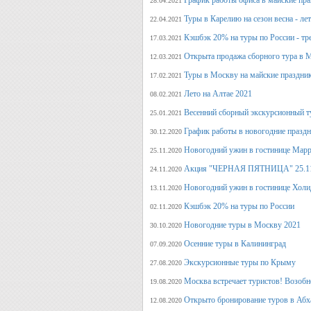
График работы офиса в майские пра
28.04.2021
Туры в Карелию на сезон весна - ле
22.04.2021
Кэшбэк 20% на туры по России - тре
17.03.2021
Открыта продажа сборного тура в М
12.03.2021
Туры в Москву на майские праздни
17.02.2021
Лето на Алтае 2021
08.02.2021
Весенний сборный экскурсионный т
25.01.2021
График работы в новогодние празд
30.12.2020
Новогодний ужин в гостинице Марр
25.11.2020
Акция "ЧЕРНАЯ ПЯТНИЦА" 25.11.20
24.11.2020
Новогодний ужин в гостинице Холи
13.11.2020
Кэшбэк 20% на туры по России
02.11.2020
Новогодние туры в Москву 2021
30.10.2020
Осенние туры в Калининград
07.09.2020
Экскурсионные туры по Крыму
27.08.2020
Москва встречает туристов! Возобн
19.08.2020
Открыто бронирование туров в Аб
12.08.2020