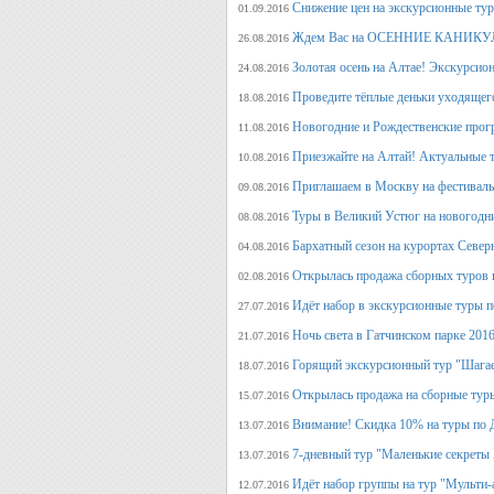
Снижение цен на экскурсионные ту
01.09.2016
Ждем Вас на ОСЕННИЕ КАНИКУЛ
26.08.2016
Золотая осень на Алтае! Экскурсион
24.08.2016
Проведите тёплые деньки уходящего 
18.08.2016
Новогодние и Рождественские прогр
11.08.2016
Приезжайте на Алтай! Актуальные ту
10.08.2016
Приглашаем в Москву на фестива
09.08.2016
Туры в Великий Устюг на новогодни
08.08.2016
Бархатный сезон на курортах Северн
04.08.2016
Открылась продажа сборных туров н
02.08.2016
Идёт набор в экскурсионные туры по
27.07.2016
Ночь света в Гатчинском парке 2016
21.07.2016
Горящий экскурсионный тур "Шагае
18.07.2016
Открылась продажа на сборные туры 
15.07.2016
Внимание! Скидка 10% на туры по Д
13.07.2016
7-дневный тур "Маленькие секреты
13.07.2016
Идёт набор группы на тур "Мульти-а
12.07.2016