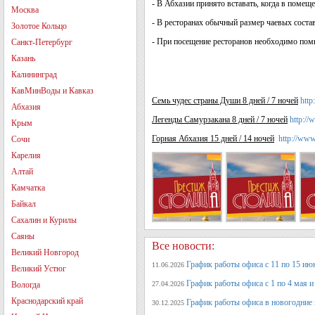
- В Абхазии принято вставать, когда в помещ
Москва
- В ресторанах обычный размер чаевых соста
Золотое Кольцо
- При посещение ресторанов необходимо помн
Санкт-Петербург
Казань
Калининград
КавМинВоды и Кавказ
Семь чудес страны Души 8 дней / 7 ночей
http
Абхазия
Легенды Самурзакана 8 дней / 7 ночей
http://
Крым
Горная Абхазия 15 дней / 14 ночей
http://www
Сочи
Карелия
Алтай
Камчатка
Байкал
Сахалин и Курилы
Саяны
Все новости:
Великий Новгород
График работы офиса с 11 по 15 июн
11.06.2026
Великий Устюг
График работы офиса с 1 по 4 мая и 
Вологда
27.04.2026
Краснодарский край
График работы офиса в новогодние
30.12.2025