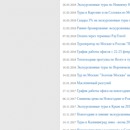
Экскурсионные туры по Нижнему Н
26.03.2018
Туры в Карелию и на Соловки из М
21.03.2018
Скидка 3% на экскурсионные туры 
16.03.2018
Раннее бронирование экскурсионных
12.03.2018
Оплата через терминал PayTravel
07.03.2018
Туроператор по Москве и России "
02.03.2018
График работы офисов с 22-25 фев
20.02.2018
Теплоходная прогулка по Волге в т
20.02.2018
Экскурсионные туры по Воронежско
16.02.2018
Тур по Москве "Золотая Москва" на
14.02.2018
Масленичный разгуляй
25.01.2018
График работы офиса на новогодни
27.12.2017
Снижены цены на Новогодние и Ро
06.12.2017
Экскурсионные туры в Крым на 201
29.11.2017
Новогодние и зимние экскурсионн
15.11.2017
Туры в Калининград зима - весна 2
14.11.2017