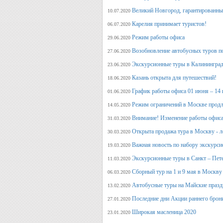
Великий Новгород, гарантированный
10.07.2020
Карелия принимает туристов!
06.07.2020
Режим работы офиса
29.06.2020
Возобновление автобусных туров п
27.06.2020
Экскурсионные туры в Калининград
23.06.2020
Казань открыта для путешествий!
18.06.2020
График работы офиса 01 июня – 14
01.06.2020
Режим ограничений в Москве продл
14.05.2020
Внимание! Изменение работы офиса 
31.03.2020
Открыта продажа тура в Москву - л
30.03.2020
Важная новость по набору экскурси
19.03.2020
Экскурсионные туры в Санкт – Пет
11.03.2020
Сборный тур на 1 и 9 мая в Москву
06.03.2020
Автобусные туры на Майские празд
13.02.2020
Последние дни Акции раннего брон
27.01.2020
Широкая масленица 2020
23.01.2020