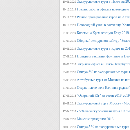
Экскурсионные туры в Псков на 20
10.01.2020
График работы офиса в новогодние
30.12.2019
Раннее бронирование туров на Алт
23.12.2019
Новогодний ужин в гостинице Холи
10.10.2019
Билеты на Кремлевскую Елку 2019
04.09.2019
Сборный экскурсионный тур "Золот
27.05.2019
Экскурсионные туры в Крым на 201
10.01.2019
Праздник закрытия фонтанов в Пет
07.08.2018
Закрытие офиса в Санкт-Петербурге
28.06.2018
Скидка 5% на экскурсионные туры 
05.06.2018
Автобусные туры из Москвы на июн
25.05.2018
Отдых и лечение в Калининградской
21.05.2018
"Открытый Юг" на сезон 2018-2019
17.05.2018
Экскурсионный тур в Москву «Мос
10.05.2018
- 5 % на экскурсионный туры в Кры
17.04.2018
Майские праздники 2018
09.04.2018
Скидка 5 % на экскурсионные туры
30.03.2018