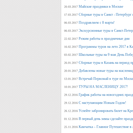
Майские праздники в Москве
20.03.2017
Сборные туры в Санкт - Петербург н
17.03.2017
Поздравляем с 8 марта!
06.03.2017
Экскурсионные туры в Санкт-Петер
06.03.2017
Режим работы в праздничные дни
22.02.2017
Программы туров на лето 2017 в К
16.02.2017
Школьные туры на 9 мая День Поб
03.02.2017
Сборные туры в Казань на период п
26.01.2017
Добавлены новые туры на маслениц
20.01.2017
Встречай Первомай в туре по Моск
13.01.2017
ТУРЫ НА МАСЛЕНИЦУ 2017!
10.01.2017
График работы на новогодних праз
29.12.2016
С наступающим Новым Годом!
29.12.2016
Успейте забронировать билет на Кр
26.12.2016
В первый день зимы сделайте празд
01.12.2016
Камчатка – Главное Путешествие в 
25.11.2016