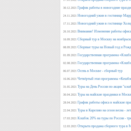
График работы в новогодние празд
30.12.2021
Новогодний ужин в гостинице Марр
24.11.2021
Новогодний ужин в гостинице Холи
17.11.2021
Внимание! Изменение работы офиса 
26.10.2021
Сборный тур в Москву на ноябрьск
16.09.2021
Сборные туры на Новый год и Рожд
08.09.2021
Государственная программа «Кэшбэк
01.09.2021
Государственная программа «Кэшбэк
02.08.2021
Осень в Москве - сборный тур
06.07.2021
Четвёртый этап программы «Кешбэ
16.06.2021
Туры на День России по акции "кэш
31.05.2021
Туры на майские праздники в Моск
30.04.2021
График работы офиса в майские пра
28.04.2021
Туры в Карелию на сезон весна - ле
22.04.2021
Кэшбэк 20% на туры по России - тре
17.03.2021
Открыта продажа сборного тура в М
12.03.2021