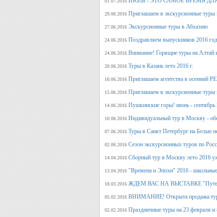
ИЮЛЬ - ЭТО САМОЕ ВРЕМЯ ДЛ
01.07.2016
Приглашаем в экскурсионные туры
29.06.2016
Экскурсионные туры в Абхазию
27.06.2016
Поздравляем выпускников 2016 г
24.06.2016
Внимание! Горящие туры на Алтай и
24.06.2016
Туры в Казань лето 2016 г.
20.06.2016
Приглашаем агентства в осенний
16.06.2016
Приглашаем в экскурсионные туры п
15.06.2016
Пушкинские горы! июнь - сентябрь 
14.06.2016
Индивидуальный тур в Москву - об
10.06.2016
Туры в Санкт Петербург на Белые н
07.06.2016
Сезон экскурсионных туров по Росс
02.06.2016
Сборный тур в Москву лето 2016 у
14.04.2016
"Времена и Эпохи" 2016 - школьные
13.04.2016
ЖДЕМ ВАС НА ВЫСТАВКЕ "Путеше
18.03.2016
ВНИМАНИЕ! Открыта продажа тура
05.02.2016
Праздничные туры на 23 февраля и 8
02.02.2016