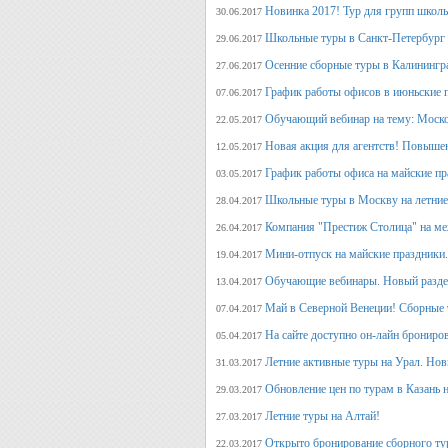
Новинка 2017! Тур для групп школ
30.06.2017
Школьные туры в Санкт-Петербург 
29.06.2017
Осенние сборные туры в Калинингр
27.06.2017
График работы офисов в июньские 
07.06.2017
Обучающий вебинар на тему: Моско
22.05.2017
Новая акция для агентств! Повыше
12.05.2017
График работы офиса на майские п
03.05.2017
Школьные туры в Москву на летние 
28.04.2017
Компания "Престиж Столица" на ме
26.04.2017
Мини-отпуск на майские праздники.
19.04.2017
Обучающие вебинары. Новый раздел
13.04.2017
Май в Северной Венеции! Сборные 
07.04.2017
На сайте доступно он-лайн брониро
05.04.2017
Летние активные туры на Урал. Но
31.03.2017
Обновление цен по турам в Казань н
29.03.2017
Летние туры на Алтай!
27.03.2017
Открыто бронирование сборного тур
22.03.2017