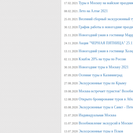
Туры в Москву на майские праздни
17.02.2021
Лето на Алтае 2021
08.02.2021
Весенний сборный экскурсионный т
25.01.2021
График работы в новогодние празд
30.12.2020
Новогодний ужин в гостинице Марр
25.11.2020
Акция "ЧЕРНАЯ ПЯТНИЦА" 25.11.20
24.11.2020
Новогодний ужин в гостинице Холи
13.11.2020
Кэшбэк 20% на туры по России
02.11.2020
Новогодние туры в Москву 2021
30.10.2020
Осенние туры в Калининград
07.09.2020
Экскурсионные туры по Крыму
27.08.2020
Москва встречает туристов! Возобн
19.08.2020
Открыто бронирование туров в Аб
12.08.2020
Экскурсионные туры в Санкт – Пет
03.08.2020
Индивидуальная Москва
21.07.2020
Возобновление экскурсий в Москве
15.07.2020
Экскурсионные туры в Псков
13.07.2020