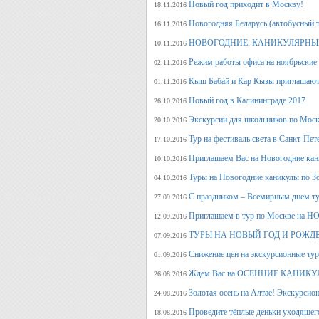
Новый год приходит в Москву!
18.11.2016
Новогодняя Беларусь (автобусный 
16.11.2016
НОВОГОДНИЕ, КАНИКУЛЯРНЫЕ
10.11.2016
Режим работы офиса на ноябрьские
02.11.2016
Кыш Бабай и Кар Кызы приглашают 
01.11.2016
Новый год в Калининграде 2017
26.10.2016
Экскурсии для школьников по Москв
20.10.2016
Тур на фестиваль света в Санкт-Пет
17.10.2016
Приглашаем Вас на Новогодние кан
10.10.2016
Туры на Новогодние каникулы по З
04.10.2016
С праздником – Всемирным днем т
27.09.2016
Приглашаем в тур по Москве на 
12.09.2016
ТУРЫ НА НОВЫЙ ГОД И РОЖД
07.09.2016
Снижение цен на экскурсионные ту
01.09.2016
Ждем Вас на ОСЕННИЕ КАНИКУЛ
26.08.2016
Золотая осень на Алтае! Экскурсион
24.08.2016
Проведите тёплые деньки уходящего 
18.08.2016