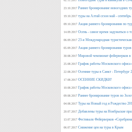
Новогодние туры и каникулы в Соч
02.11.2017
Раннее бронирование новогодних ту
23.10.2017
туры на Алтай сезон май - сентябрь
19.10.2017
Акция раннего бронирования по тур
09.10.2017
Осень - самое время задуматься о т
14.09.2017
23-я Международная туристическая 
06.09.2017
Акция раннего бронирования туров 
05.09.2017
Мировой чемпионат фейерверков в 
30.08.2017
График работы Московского офиса с
25.08.2017
Осенние туры в Санкт - Петербург 
22.08.2017
ОСЕННИЕ СКИДКИ!
17.08.2017
График работы Московского офиса с
10.08.2017
Раннее бронирование туров по Золо
09.08.2017
Туры на Новый год и Рождество 20
04.08.2017
Добавлены туры на Ноябрьские пра
20.07.2017
Фестиваля Фейерверков «Серебряна
13.07.2017
Снижение цен на туры в Крым
06.07.2017