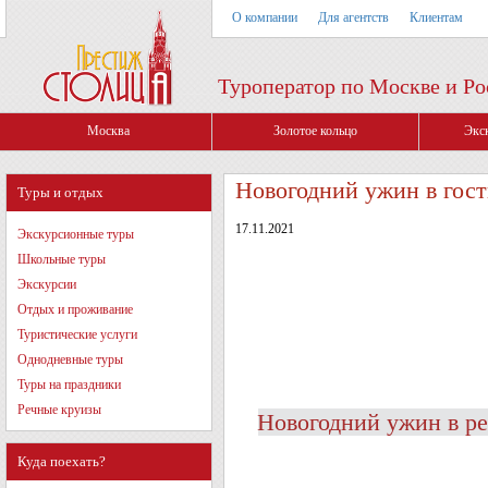
О компании
Для агентств
Клиентам
Туроператор по Москве и Ро
Москва
Золотое кольцо
Экс
Новогодний ужин в гос
Туры и отдых
17.11.2021
Экскурсионные туры
Школьные туры
Экскурсии
Отдых и проживание
Туристические услуги
Однодневные туры
Туры на праздники
Речные круизы
Новогодний ужин в ре
Куда поехать?