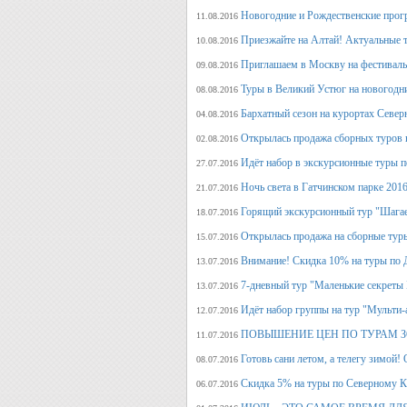
Новогодние и Рождественские прогр
11.08.2016
Приезжайте на Алтай! Актуальные ту
10.08.2016
Приглашаем в Москву на фестива
09.08.2016
Туры в Великий Устюг на новогодни
08.08.2016
Бархатный сезон на курортах Северн
04.08.2016
Открылась продажа сборных туров н
02.08.2016
Идёт набор в экскурсионные туры по
27.07.2016
Ночь света в Гатчинском парке 2016
21.07.2016
Горящий экскурсионный тур "Шагае
18.07.2016
Открылась продажа на сборные туры 
15.07.2016
Внимание! Скидка 10% на туры по Д
13.07.2016
7-дневный тур "Маленькие секреты
13.07.2016
Идёт набор группы на тур "Мульти-а
12.07.2016
ПОВЫШЕНИЕ ЦЕН ПО ТУРАМ З
11.07.2016
Готовь сани летом, а телегу
08.07.2016
Скидка 5% на туры по Северному Ка
06.07.2016