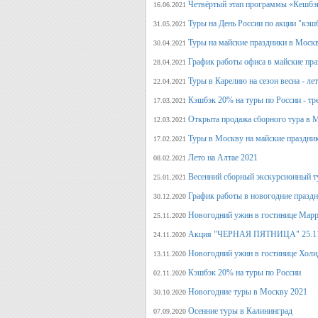
Четвёртый этап программы «Кешбэ
16.06.2021
Туры на День России по акции "кэш
31.05.2021
Туры на майские праздники в Моск
30.04.2021
График работы офиса в майские пра
28.04.2021
Туры в Карелию на сезон весна - ле
22.04.2021
Кэшбэк 20% на туры по России - тре
17.03.2021
Открыта продажа сборного тура в М
12.03.2021
Туры в Москву на майские праздни
17.02.2021
Лето на Алтае 2021
08.02.2021
Весенний сборный экскурсионный т
25.01.2021
График работы в новогодние празд
30.12.2020
Новогодний ужин в гостинице Марр
25.11.2020
Акция "ЧЕРНАЯ ПЯТНИЦА" 25.11.20
24.11.2020
Новогодний ужин в гостинице Холи
13.11.2020
Кэшбэк 20% на туры по России
02.11.2020
Новогодние туры в Москву 2021
30.10.2020
Осенние туры в Калининград
07.09.2020