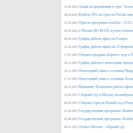
Акция на проживание в туре "Золот
15.04.2022
Кэшбэк 20% на туры по России заве
08.04.2022
Туры по программе кешбэк с 15.03.
22.03.2022
в Москве ВО ВСЕХ музеях отмене
09.03.2022
График работы офиса на 8 марта
04.03.2022
График работы офиса на 23 февраля
21.02.2022
Открыта продажа сборного тура в М
17.01.2022
График работы в новогодние празд
30.12.2021
Новогодний ужин в гостинице Марр
24.11.2021
Новогодний ужин в гостинице Холи
17.11.2021
Внимание! Изменение работы офиса 
26.10.2021
Сборный тур в Москву на ноябрьск
16.09.2021
Сборные туры на Новый год и Рожд
08.09.2021
Государственная программа «Кэшбэк
01.09.2021
Государственная программа «Кэшбэк
02.08.2021
Осень в Москве - сборный тур
06.07.2021