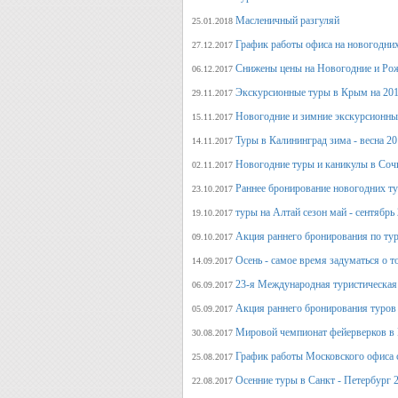
Масленичный разгуляй
25.01.2018
График работы офиса на новогодни
27.12.2017
Снижены цены на Новогодние и Ро
06.12.2017
Экскурсионные туры в Крым на 201
29.11.2017
Новогодние и зимние экскурсионн
15.11.2017
Туры в Калининград зима - весна 2
14.11.2017
Новогодние туры и каникулы в Соч
02.11.2017
Раннее бронирование новогодних ту
23.10.2017
туры на Алтай сезон май - сентябрь
19.10.2017
Акция раннего бронирования по тур
09.10.2017
Осень - самое время задуматься о т
14.09.2017
23-я Международная туристическая 
06.09.2017
Акция раннего бронирования туров 
05.09.2017
Мировой чемпионат фейерверков в 
30.08.2017
График работы Московского офиса с
25.08.2017
Осенние туры в Санкт - Петербург 
22.08.2017