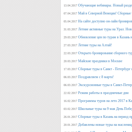
Обучающие вебинары. Новый раздел
13.04.2017
Май в Северной Венеции! Сборные 
07.04.2017
На сайте доступно он-лайн брониро
05.04.2017
Летние активные туры на Урал. Но
31.03.2017
Обновление цен по турам в Казань н
29.03.2017
Летние туры на Алтай!
27.03.2017
Открыто бронирование сборного тур
22.03.2017
Майские праздники в Москве
20.03.2017
Сборные туры в Санкт - Петербург н
17.03.2017
Поздравляем с 8 марта!
06.03.2017
Экскурсионные туры в Санкт-Петер
06.03.2017
Режим работы в праздничные дни
22.02.2017
Программы туров на лето 2017 в К
16.02.2017
Школьные туры на 9 мая День Поб
03.02.2017
Сборные туры в Казань на период п
26.01.2017
Добавлены новые туры на маслениц
20.01.2017