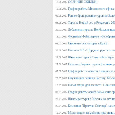
ОСЕННИЕ СКИДКИ!
17.08.2017
График работы Московского офиса с
10.08.2017
Раннее бронирование туров по Золо
09.08.2017
Туры на Новый год и Рождество 20
04.08.2017
Добавлены туры на Ноябрьские пра
20.07.2017
Фестиваля Фейерверков «Серебряна
13.07.2017
Снижение цен на туры в Крым
06.07.2017
Новинка 2017! Тур для групп школ
30.06.2017
Школьные туры в Санкт-Петербург 
29.06.2017
Осенние сборные туры в Калинингр
27.06.2017
График работы офисов в июньские 
07.06.2017
Обучающий вебинар на тему: Моско
22.05.2017
Новая акция для агентств! Повыше
12.05.2017
График работы офиса на майские п
03.05.2017
Школьные туры в Москву на летние 
28.04.2017
Компания "Престиж Столица" на ме
26.04.2017
Мини-отпуск на майские праздники.
19.04.2017