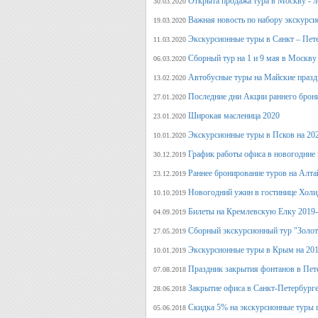
Открыта продажа тура в Москву - л
30.03.2020
Важная новость по набору экскурси
19.03.2020
Экскурсионные туры в Санкт – Пет
11.03.2020
Сборный тур на 1 и 9 мая в Москву
06.03.2020
Автобусные туры на Майские празд
13.02.2020
Последние дни Акции раннего брон
27.01.2020
Широкая масленица 2020
23.01.2020
Экскурсионные туры в Псков на 20
10.01.2020
График работы офиса в новогодние
30.12.2019
Раннее бронирование туров на Алт
23.12.2019
Новогодний ужин в гостинице Холи
10.10.2019
Билеты на Кремлевскую Елку 2019
04.09.2019
Сборный экскурсионный тур "Золот
27.05.2019
Экскурсионные туры в Крым на 201
10.01.2019
Праздник закрытия фонтанов в Пет
07.08.2018
Закрытие офиса в Санкт-Петербурге
28.06.2018
Скидка 5% на экскурсионные туры 
05.06.2018