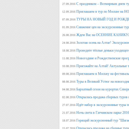
С праздником – Всемирным днем т
27.09.2016
Приглашаем в тур по Москве на 
12.09.2016
ТУРЫ НА НОВЫЙ ГОД И РОЖД
07.09.2016
Снижение цен на экскурсионные ту
01.09.2016
Ждем Вас на ОСЕННИЕ КАНИКУЛ
26.08.2016
Золотая осень на Алтае! Экскурсион
24.08.2016
Проведите тёплые деньки уходящего 
18.08.2016
Новогодние и Рождественские прогр
11.08.2016
Приезжайте на Алтай! Актуальные ту
10.08.2016
Приглашаем в Москву на фестива
09.08.2016
Туры в Великий Устюг на новогодни
08.08.2016
Бархатный сезон на курортах Северн
04.08.2016
Открылась продажа сборных туров н
02.08.2016
Идёт набор в экскурсионные туры по
27.07.2016
Ночь света в Гатчинском парке 2016
21.07.2016
Горящий экскурсионный тур "Шагае
18.07.2016
Открылась продажа на сборные туры 
15.07.2016