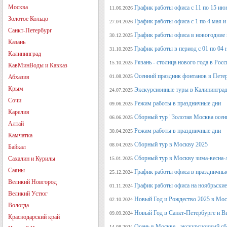
Москва
График работы офиса с 11 по 15 июн
11.06.2026
Золотое Кольцо
График работы офиса с 1 по 4 мая и 
27.04.2026
Санкт-Петербург
График работы офиса в новогодние
30.12.2025
Казань
График работы в период с 01 по 04 
31.10.2025
Калининград
Рязань - столица нового года в Рос
15.10.2025
КавМинВоды и Кавказ
Осенний праздник фонтанов в Петер
Абхазия
01.08.2025
Крым
Экскурсионные туры в Калининград
24.07.2025
Сочи
Режим работы в праздничные дни
09.06.2025
Карелия
Сборный тур "Золотая Москва осен
06.06.2025
Алтай
Режим работы в праздничные дни
30.04.2025
Камчатка
Сборный тур в Москву 2025
08.04.2025
Байкал
Сборный тур в Москву зима-весна-
Сахалин и Курилы
15.01.2025
Саяны
График работы офиса в праздничные
25.12.2024
Великий Новгород
График работы офиса на ноябрьские
01.11.2024
Великий Устюг
Новый Год и Рождество 2025 в Мос
02.10.2024
Вологда
Новый Год в Санкт-Петербурге и В
09.09.2024
Краснодарский край
Осень в Москве - экскурсионный сб
14.08.2024