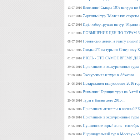
Внимание! Скидка 10% на туры по Д
13.07.2016
7-дневный тур "Маленькие секреты
13.07.2016
Идёт набор группы на тур "Мульти-а
12.07.2016
ПОВЫШЕНИЕ ЦЕН ПО ТУРАМ З
11.07.2016
Готовь сани летом, а телегу
08.07.2016
Скидка 5% на туры по Северному Ка
06.07.2016
ИЮЛЬ - ЭТО САМОЕ ВРЕМЯ ДЛ
01.07.2016
Приглашаем в экскурсионные туры
29.06.2016
Экскурсионные туры в Абхазию
27.06.2016
Поздравляем выпускников 2016 г
24.06.2016
Внимание! Горящие туры на Алтай и
24.06.2016
Туры в Казань лето 2016 г.
20.06.2016
Приглашаем агентства в осенний
16.06.2016
Приглашаем в экскурсионные туры п
15.06.2016
Пушкинские горы! июнь - сентябрь 
14.06.2016
Индивидуальный тур в Москву - об
10.06.2016