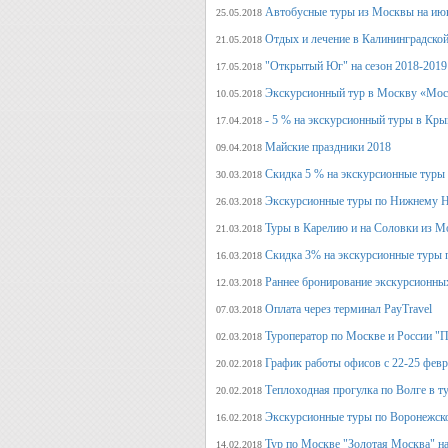
Автобусные туры из Москвы на июн
25.05.2018
Отдых и лечение в Калининградской
21.05.2018
"Открытый Юг" на сезон 2018-2019
17.05.2018
Экскурсионный тур в Москву «Мос
10.05.2018
- 5 % на экскурсионный туры в Кры
17.04.2018
Майские праздники 2018
09.04.2018
Скидка 5 % на экскурсионные туры
30.03.2018
Экскурсионные туры по Нижнему Н
26.03.2018
Туры в Карелию и на Соловки из М
21.03.2018
Скидка 3% на экскурсионные туры 
16.03.2018
Раннее бронирование экскурсионных
12.03.2018
Оплата через терминал PayTravel
07.03.2018
Туроператор по Москве и России "
02.03.2018
График работы офисов с 22-25 фев
20.02.2018
Теплоходная прогулка по Волге в т
20.02.2018
Экскурсионные туры по Воронежско
16.02.2018
Тур по Москве "Золотая Москва" на
14.02.2018