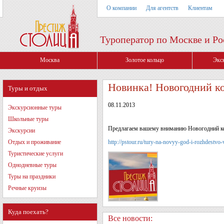
О компании
Для агентств
Клиентам
Туроператор по Москве и Ро
Москва
Золотое кольцо
Экс
Новинка! Новогодний к
Туры и отдых
08.11.2013
Экскурсионные туры
Школьные туры
Предлагаем вашему вниманию Новогодний ко
Экскурсии
Отдых и проживание
http://pstour.ru/tury-na-novyy-god-i-rozhdest
Туристические услуги
Однодневные туры
Туры на праздники
Речные круизы
Куда поехать?
Все новости: