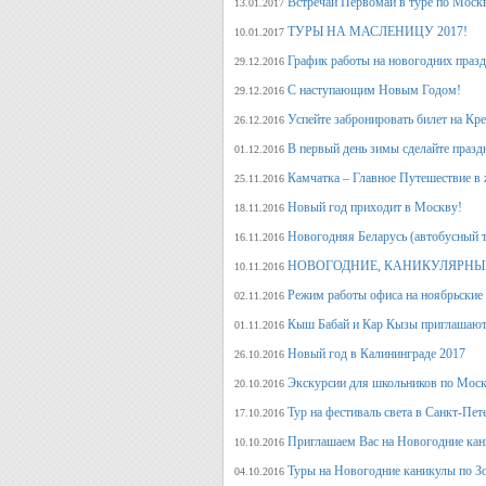
Встречай Первомай в туре по Моск
13.01.2017
ТУРЫ НА МАСЛЕНИЦУ 2017!
10.01.2017
График работы на новогодних праз
29.12.2016
С наступающим Новым Годом!
29.12.2016
Успейте забронировать билет на Кр
26.12.2016
В первый день зимы сделайте празд
01.12.2016
Камчатка – Главное Путешествие в 
25.11.2016
Новый год приходит в Москву!
18.11.2016
Новогодняя Беларусь (автобусный 
16.11.2016
НОВОГОДНИЕ, КАНИКУЛЯРНЫЕ
10.11.2016
Режим работы офиса на ноябрьские
02.11.2016
Кыш Бабай и Кар Кызы приглашают 
01.11.2016
Новый год в Калининграде 2017
26.10.2016
Экскурсии для школьников по Москв
20.10.2016
Тур на фестиваль света в Санкт-Пет
17.10.2016
Приглашаем Вас на Новогодние кан
10.10.2016
Туры на Новогодние каникулы по З
04.10.2016