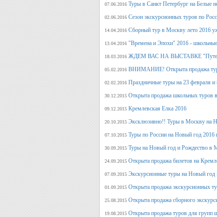
Туры в Санкт Петербург на Белые н
07.06.2016
Сезон экскурсионных туров по Росс
02.06.2016
Сборный тур в Москву лето 2016 у
14.04.2016
"Времена и Эпохи" 2016 - школьные
13.04.2016
ЖДЕМ ВАС НА ВЫСТАВКЕ "Путеше
18.03.2016
ВНИМАНИЕ! Открыта продажа тура
05.02.2016
Праздничные туры на 23 февраля и 8
02.02.2016
Открыта продажа школьных туров в
30.12.2015
Кремлевская Елка 2016
09.12.2015
Эксклюзивно!! Туры в Москву на Но
20.10.2015
Туры по России на Новый год 2016 
07.10.2015
Туры на Новый год и Рождество в 
30.09.2015
Открыта продажа билетов на Кремл
24.09.2015
Экскурсионные туры на Новый год 
07.09.2015
Открыта продажа экскурсионных ту
01.09.2015
Открыта продажа сборного экскурси
25.08.2015
Открыта продажа туров для групп 
19.08.2015