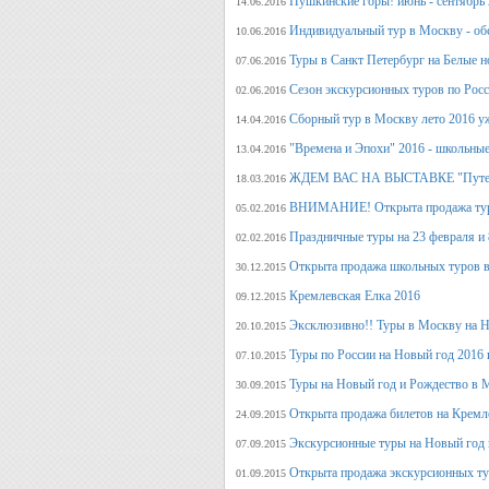
Пушкинские горы! июнь - сентябрь 
14.06.2016
Индивидуальный тур в Москву - об
10.06.2016
Туры в Санкт Петербург на Белые н
07.06.2016
Сезон экскурсионных туров по Росс
02.06.2016
Сборный тур в Москву лето 2016 у
14.04.2016
"Времена и Эпохи" 2016 - школьные
13.04.2016
ЖДЕМ ВАС НА ВЫСТАВКЕ "Путеше
18.03.2016
ВНИМАНИЕ! Открыта продажа тура
05.02.2016
Праздничные туры на 23 февраля и 8
02.02.2016
Открыта продажа школьных туров в
30.12.2015
Кремлевская Елка 2016
09.12.2015
Эксклюзивно!! Туры в Москву на Но
20.10.2015
Туры по России на Новый год 2016 
07.10.2015
Туры на Новый год и Рождество в 
30.09.2015
Открыта продажа билетов на Кремл
24.09.2015
Экскурсионные туры на Новый год 
07.09.2015
Открыта продажа экскурсионных ту
01.09.2015