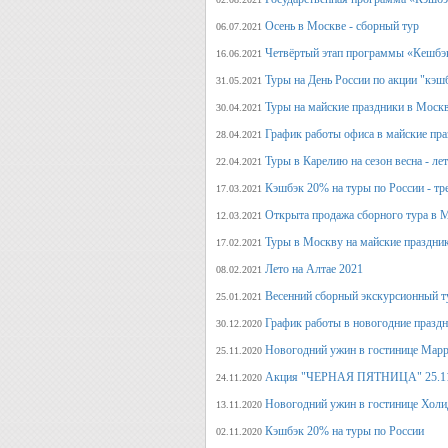
Осень в Москве - сборный тур
06.07.2021
Четвёртый этап программы «Кешбэ
16.06.2021
Туры на День России по акции "кэш
31.05.2021
Туры на майские праздники в Моск
30.04.2021
График работы офиса в майские пра
28.04.2021
Туры в Карелию на сезон весна - ле
22.04.2021
Кэшбэк 20% на туры по России - тре
17.03.2021
Открыта продажа сборного тура в М
12.03.2021
Туры в Москву на майские праздни
17.02.2021
Лето на Алтае 2021
08.02.2021
Весенний сборный экскурсионный т
25.01.2021
График работы в новогодние празд
30.12.2020
Новогодний ужин в гостинице Марр
25.11.2020
Акция "ЧЕРНАЯ ПЯТНИЦА" 25.11.20
24.11.2020
Новогодний ужин в гостинице Холи
13.11.2020
Кэшбэк 20% на туры по России
02.11.2020