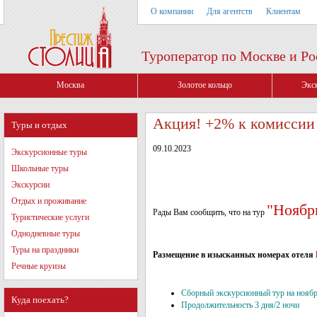
О компании
Для агентств
Клиентам
Туроператор по Москве и Ро
Москва
Золотое кольцо
Экс
Акция! +2% к комиссии
Туры и отдых
09.10.2023
Экскурсионные туры
Школьные туры
Экскурсии
Отдых и проживание
"
Ноябр
Рады Вам сообщить, что на тур
Туристические услуги
Однодневные туры
Туры на праздники
Размещение в изысканных номерах отеля
Речные круизы
Сборный экскурсионный тур на ноябр
Куда поехать?
Продолжительность 3 дня/2 ночи