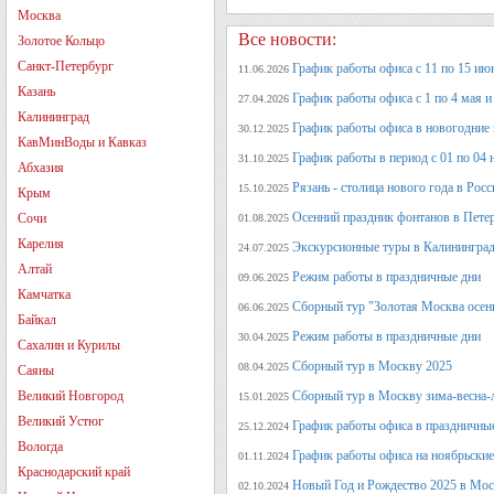
Москва
Все новости:
Золотое Кольцо
Санкт-Петербург
График работы офиса с 11 по 15 июн
11.06.2026
Казань
График работы офиса с 1 по 4 мая и 
27.04.2026
Калининград
График работы офиса в новогодние
30.12.2025
КавМинВоды и Кавказ
График работы в период с 01 по 04 
31.10.2025
Абхазия
Рязань - столица нового года в Рос
15.10.2025
Крым
Осенний праздник фонтанов в Петер
Сочи
01.08.2025
Карелия
Экскурсионные туры в Калининград
24.07.2025
Алтай
Режим работы в праздничные дни
09.06.2025
Камчатка
Сборный тур "Золотая Москва осен
06.06.2025
Байкал
Режим работы в праздничные дни
30.04.2025
Сахалин и Курилы
Сборный тур в Москву 2025
08.04.2025
Саяны
Великий Новгород
Сборный тур в Москву зима-весна-
15.01.2025
Великий Устюг
График работы офиса в праздничные
25.12.2024
Вологда
График работы офиса на ноябрьские
01.11.2024
Краснодарский край
Новый Год и Рождество 2025 в Мос
02.10.2024