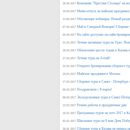
Компания "Престиж Столица" на ме
26.04.2017
Мини-отпуск на майские праздники.
19.04.2017
Обучающие вебинары. Новый раздел
13.04.2017
Май в Северной Венеции! Сборные 
07.04.2017
На сайте доступно он-лайн брониро
05.04.2017
Летние активные туры на Урал. Но
31.03.2017
Обновление цен по турам в Казань н
29.03.2017
Летние туры на Алтай!
27.03.2017
Открыто бронирование сборного тур
22.03.2017
Майские праздники в Москве
20.03.2017
Сборные туры в Санкт - Петербург н
17.03.2017
Поздравляем с 8 марта!
06.03.2017
Экскурсионные туры в Санкт-Петер
06.03.2017
Режим работы в праздничные дни
22.02.2017
Программы туров на лето 2017 в К
16.02.2017
Школьные туры на 9 мая День Поб
03.02.2017
Сборные туры в Казань на период п
26.01.2017