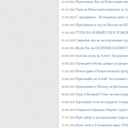
Приглашаем Вас на Новогодние кан
10.10.2016
Туры на Новогодние каникулы по З
04.10.2016
С праздником – Всемирным днем т
27.09.2016
Приглашаем в тур по Москве на 
12.09.2016
ТУРЫ НА НОВЫЙ ГОД И РОЖД
07.09.2016
Снижение цен на экскурсионные ту
01.09.2016
Ждем Вас на ОСЕННИЕ КАНИКУЛ
26.08.2016
Золотая осень на Алтае! Экскурсион
24.08.2016
Проведите тёплые деньки уходящего 
18.08.2016
Новогодние и Рождественские прогр
11.08.2016
Приезжайте на Алтай! Актуальные ту
10.08.2016
Приглашаем в Москву на фестива
09.08.2016
Туры в Великий Устюг на новогодни
08.08.2016
Бархатный сезон на курортах Северн
04.08.2016
Открылась продажа сборных туров н
02.08.2016
Идёт набор в экскурсионные туры по
27.07.2016
Ночь света в Гатчинском парке 2016
21.07.2016