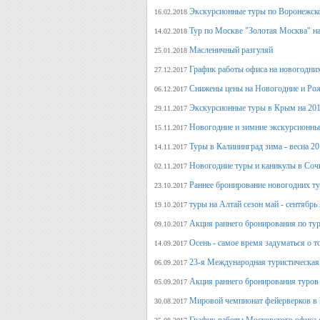
Экскурсионные туры по Воронежско
16.02.2018
Тур по Москве "Золотая Москва" на
14.02.2018
Масленичный разгуляй
25.01.2018
График работы офиса на новогодни
27.12.2017
Снижены цены на Новогодние и Ро
06.12.2017
Экскурсионные туры в Крым на 201
29.11.2017
Новогодние и зимние экскурсионн
15.11.2017
Туры в Калининград зима - весна 2
14.11.2017
Новогодние туры и каникулы в Соч
02.11.2017
Раннее бронирование новогодних ту
23.10.2017
туры на Алтай сезон май - сентябрь
19.10.2017
Акция раннего бронирования по тур
09.10.2017
Осень - самое время задуматься о т
14.09.2017
23-я Международная туристическая 
06.09.2017
Акция раннего бронирования туров 
05.09.2017
Мировой чемпионат фейерверков в 
30.08.2017