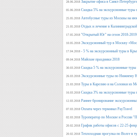
Закрытие офиса в Санкт-Петербурге
28.06.2018
Скидка 5% на экскурсионные туры 
05.06.2018
Автобусные туры из Москвы на июн
25.05.2018
Отдых и лечение в Калининградской
21.05.2018
"Открытый Юг" на сезон 2018-2019
17.05.2018
Экскурсионный тур в Москву «Мос
10.05.2018
- 5 % на экскурсионный туры в Кры
17.04.2018
Майские праздники 2018
09.04.2018
Скидка 5 % на экскурсионные туры
30.03.2018
Экскурсионные туры по Нижнему Н
26.03.2018
Туры в Карелию и на Соловки из М
21.03.2018
Скидка 3% на экскурсионные туры 
16.03.2018
Раннее бронирование экскурсионных
12.03.2018
Оплата через терминал PayTravel
07.03.2018
Туроператор по Москве и России "
02.03.2018
График работы офисов с 22-25 фев
20.02.2018
Теплоходная прогулка по Волге в т
20.02.2018