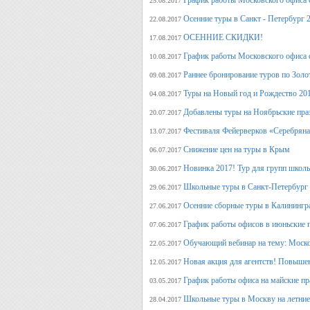
График работы Московского офиса с
25.08.2017
Осенние туры в Санкт - Петербург 
22.08.2017
ОСЕННИЕ СКИДКИ!
17.08.2017
График работы Московского офиса с
10.08.2017
Раннее бронирование туров по Золо
09.08.2017
Туры на Новый год и Рождество 20
04.08.2017
Добавлены туры на Ноябрьские пра
20.07.2017
Фестиваля Фейерверков «Серебряна
13.07.2017
Снижение цен на туры в Крым
06.07.2017
Новинка 2017! Тур для групп школ
30.06.2017
Школьные туры в Санкт-Петербург 
29.06.2017
Осенние сборные туры в Калинингр
27.06.2017
График работы офисов в июньские 
07.06.2017
Обучающий вебинар на тему: Моско
22.05.2017
Новая акция для агентств! Повыше
12.05.2017
График работы офиса на майские п
03.05.2017
Школьные туры в Москву на летние 
28.04.2017