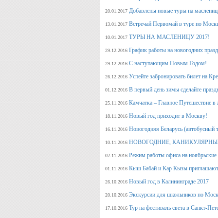
Добавлены новые туры на маслениц
20.01.2017
Встречай Первомай в туре по Моск
13.01.2017
ТУРЫ НА МАСЛЕНИЦУ 2017!
10.01.2017
График работы на новогодних праз
29.12.2016
С наступающим Новым Годом!
29.12.2016
Успейте забронировать билет на Кр
26.12.2016
В первый день зимы сделайте празд
01.12.2016
Камчатка – Главное Путешествие в 
25.11.2016
Новый год приходит в Москву!
18.11.2016
Новогодняя Беларусь (автобусный 
16.11.2016
НОВОГОДНИЕ, КАНИКУЛЯРНЫЕ
10.11.2016
Режим работы офиса на ноябрьские
02.11.2016
Кыш Бабай и Кар Кызы приглашают 
01.11.2016
Новый год в Калининграде 2017
26.10.2016
Экскурсии для школьников по Москв
20.10.2016
Тур на фестиваль света в Санкт-Пет
17.10.2016