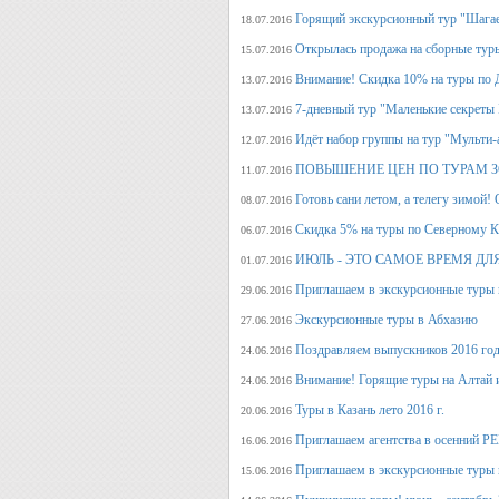
Горящий экскурсионный тур "Шагае
18.07.2016
Открылась продажа на сборные туры 
15.07.2016
Внимание! Скидка 10% на туры по Д
13.07.2016
7-дневный тур "Маленькие секреты
13.07.2016
Идёт набор группы на тур "Мульти-а
12.07.2016
ПОВЫШЕНИЕ ЦЕН ПО ТУРАМ З
11.07.2016
Готовь сани летом, а телегу
08.07.2016
Скидка 5% на туры по Северному Ка
06.07.2016
ИЮЛЬ - ЭТО САМОЕ ВРЕМЯ ДЛ
01.07.2016
Приглашаем в экскурсионные туры
29.06.2016
Экскурсионные туры в Абхазию
27.06.2016
Поздравляем выпускников 2016 г
24.06.2016
Внимание! Горящие туры на Алтай и
24.06.2016
Туры в Казань лето 2016 г.
20.06.2016
Приглашаем агентства в осенний
16.06.2016
Приглашаем в экскурсионные туры п
15.06.2016