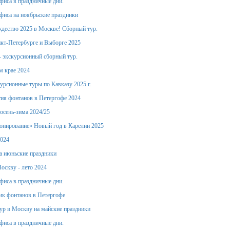
фиса в праздничные дни.
фиса на ноябрьские праздники
дество 2025 в Москве! Сборный тур.
кт-Петербурге и Выборге 2025
- экскурсионный сборный тур.
м крае 2024
урсионные туры по Кавказу 2025 г.
ия фонтанов в Петергофе 2024
осень-зима 2024/25
онирование» Новый год в Карелии 2025
2024
а июньские праздники
оскву - лето 2024
фиса в праздничные дни.
ик фонтанов в Петергофе
тур в Москву на майские праздники
фиса в праздничные дни.