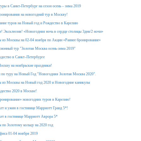
уры в Санкт-Петербург на сезон осень – зима 2019
ронирования на новогодний тур в Москву!
ание туров на Новый год и Рождество в Карелию
! Эксклюзив! «Новогодняя ночь в сердце столицы 3дня/2 ночи»
 из Москвы на 02-04 ноября по Акции «Раннее бронирование»
ионный тур "Золотая Москва осень-зима 2019"
дество в Санкт–Петербурге
оскву на ноябрьские праздники!
 по туру на Новый Год "Новогодняя Золотая Москва 2020".
 из Москвы на Новый год 2020 и Новогодние каникулы
дество 2020 в Москве!
ронирование» новогодних туров в Карелию!
ет и ужин в гостинице Марриотт Гранд 5*!
ет в гостинице Марриотт Аврора 5*
 по Золотому кольцу на 2020 год
фиса 01-04 ноября 2019