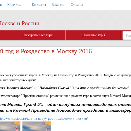
тв
Клиентам
Контакты
Вакансии
Отзывы
Москве и России
Экскурсионные туры
Школьные туры
й год и Рождество в Москву 2016
 экскурсионных туров в Москву на Новый год и Рождество 2016. Заезды с 28 декабря
а, нет пешеходных дней!
няя Золотая Москва" и "Новогодняя Сказка" 3 и 4 дня
с праздничным банкетом!
туроператора "Престиж столица" размещения в рамках тура в гостиницах Novotel Москв
Москва Гранд 5*» - один из лучших пятизвездочных отел
ти от Кремля!
Проведите Новогодние праздники в атмосфер
ttp://www.pstour.ru/tury-na-novyy-god-i-rozhdestvo-v-moskvu/