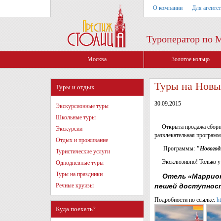
О компании
Для агентс
Туроператор по 
Москва
Золотое кольцо
Туры на Новы
Туры и отдых
30.09.2015
Экскурсионные туры
Школьные туры
Открыта продажа сборных
Экскурсии
развлекательная программ
Отдых и проживание
Программы:
"Новогод
Туристические услуги
Эксклюзивно! Только у 
Однодневные туры
Туры на праздники
Отель «Марриотт 
Речные круизы
пешей доступнос
Подробности по ссылке:
h
Куда поехать?