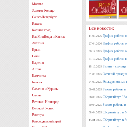
Москва
Золотое Кольцо
Санкт-Петербург
Казань
Все новости:
Калининград
График работы оф
11.06.2026
КавМинВоды и Кавказ
Абхазия
График работы оф
27.04.2026
Крым
График работы о
30.12.2025
Сочи
График работы в 
31.10.2025
Карелия
Рязань - столица
15.10.2025
Алтай
Осенний праздни
01.08.2025
Камчатка
Экскурсионные т
Байкал
24.07.2025
Сахалин и Курилы
Режим работы в 
09.06.2025
Саяны
Сборный тур "Зо
06.06.2025
Великий Новгород
Режим работы в 
30.04.2025
Великий Устюг
Сборный тур в 
08.04.2025
Вологда
Сборный тур в М
15.01.2025
Краснодарский край