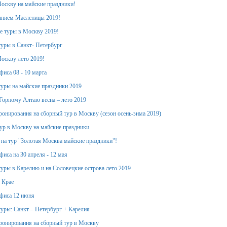
оскву на майские праздники!
анием Масленицы 2019!
е туры в Москву 2019!
уры в Санкт- Петербург
оскву лето 2019!
фиса 08 - 10 марта
уры на майские праздники 2019
Горному Алтаю весна – лето 2019
ронирования на сборный тур в Москву (сезон осень-зима 2019)
тур в Москву на майские праздники
 на тур "Золотая Москва майские праздники"!
иса на 30 апреля - 12 мая
уры в Карелию и на Соловецкие острова лето 2019
 Крае
фиса 12 июня
уры: Санкт – Петербург + Карелия
ронирования на сборный тур в Москву