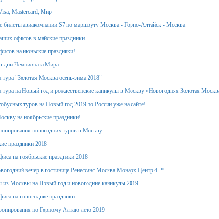
isa, Mastercard, Мир
 билеты авиакомпании S7 по маршруту Москва - Горно-Алтайск - Москва
аших офисов в майские праздники
фисов на июньские праздники!
в дни Чемпионата Мира
 тура "Золотая Москва осень-зима 2018"
 тура на Новый год и рождественские каникулы в Москву «Новогодняя Золотая Москв
обусных туров на Новый год 2019 по России уже на сайте!
оскву на ноябрьские праздники!
ронирования новогодних туров в Москву
кие праздники 2018
фиса на ноябрьские праздники 2018
вогодний вечер в гостинице Ренессанс Москва Монарх Центр 4+*
 из Москвы на Новый год и новогодние каникулы 2019
фиса на новогодние праздники:
ронирования по Горному Алтаю лето 2019