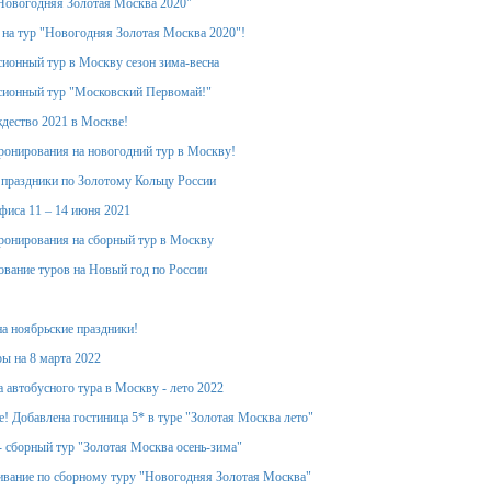
Новогодняя Золотая Москва 2020"
 на тур "Новогодняя Золотая Москва 2020"!
ионный тур в Москву сезон зима-весна
сионный тур "Московский Первомай!"
дество 2021 в Москве!
ронирования на новогодний тур в Москву!
 праздники по Золотому Кольцу России
фиса 11 – 14 июня 2021
ронирования на сборный тур в Москву
вание туров на Новый год по России
на ноябрьские праздники!
ы на 8 марта 2022
 автобусного тура в Москву - лето 2022
! Добавлена гостиница 5* в туре "Золотая Москва лето"
- сборный тур "Золотая Москва осень-зима"
вание по сборному туру "Новогодняя Золотая Москва"