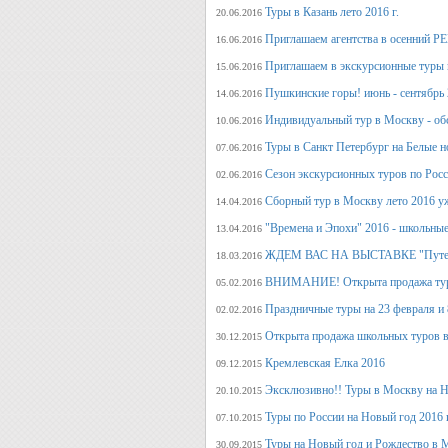
Туры в Казань лето 2016 г.
20.06.2016
Приглашаем агентства в осенний
16.06.2016
Приглашаем в экскурсионные туры п
15.06.2016
Пушкинские горы! июнь - сентябрь 
14.06.2016
Индивидуальный тур в Москву - об
10.06.2016
Туры в Санкт Петербург на Белые н
07.06.2016
Сезон экскурсионных туров по Росс
02.06.2016
Сборный тур в Москву лето 2016 у
14.04.2016
"Времена и Эпохи" 2016 - школьные
13.04.2016
ЖДЕМ ВАС НА ВЫСТАВКЕ "Путеше
18.03.2016
ВНИМАНИЕ! Открыта продажа тура
05.02.2016
Праздничные туры на 23 февраля и 8
02.02.2016
Открыта продажа школьных туров в
30.12.2015
Кремлевская Елка 2016
09.12.2015
Эксклюзивно!! Туры в Москву на Но
20.10.2015
Туры по России на Новый год 2016 
07.10.2015
Туры на Новый год и Рождество в 
30.09.2015