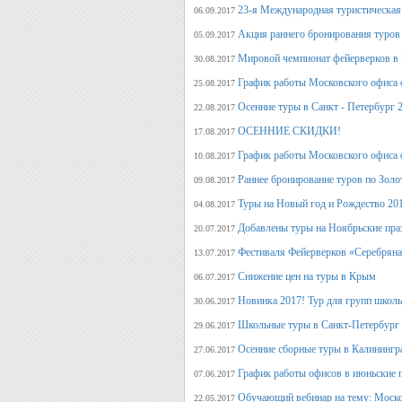
23-я Международная туристическая 
06.09.2017
Акция раннего бронирования туров 
05.09.2017
Мировой чемпионат фейерверков в 
30.08.2017
График работы Московского офиса с
25.08.2017
Осенние туры в Санкт - Петербург 
22.08.2017
ОСЕННИЕ СКИДКИ!
17.08.2017
График работы Московского офиса с
10.08.2017
Раннее бронирование туров по Золо
09.08.2017
Туры на Новый год и Рождество 20
04.08.2017
Добавлены туры на Ноябрьские пра
20.07.2017
Фестиваля Фейерверков «Серебряна
13.07.2017
Снижение цен на туры в Крым
06.07.2017
Новинка 2017! Тур для групп школ
30.06.2017
Школьные туры в Санкт-Петербург 
29.06.2017
Осенние сборные туры в Калинингр
27.06.2017
График работы офисов в июньские 
07.06.2017
Обучающий вебинар на тему: Моско
22.05.2017