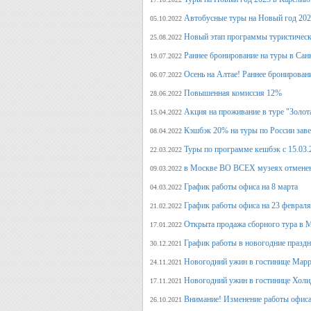
Автобусные туры на Новый год 20
05.10.2022
Новый этап программы туристическ
25.08.2022
Раннее бронирование на туры в Сан
19.07.2022
Осень на Алтае! Раннее бронирован
06.07.2022
Повышенная комиссия 12%
28.06.2022
Акция на проживание в туре "Золот
15.04.2022
Кэшбэк 20% на туры по России заве
08.04.2022
Туры по программе кешбэк с 15.03.
22.03.2022
в Москве ВО ВСЕХ музеях отмене
09.03.2022
График работы офиса на 8 марта
04.03.2022
График работы офиса на 23 февраля
21.02.2022
Открыта продажа сборного тура в М
17.01.2022
График работы в новогодние празд
30.12.2021
Новогодний ужин в гостинице Марр
24.11.2021
Новогодний ужин в гостинице Холи
17.11.2021
Внимание! Изменение работы офиса 
26.10.2021