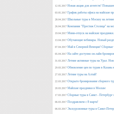
Новая акция для агентств! Повыше
12.05.2017
График работы офиса на майские п
03.05.2017
Школьные туры в Москву на летние 
28.04.2017
Компания "Престиж Столица" на ме
26.04.2017
Мини-отпуск на майские праздники.
19.04.2017
Обучающие вебинары. Новый раздел
13.04.2017
Май в Северной Венеции! Сборные 
07.04.2017
На сайте доступно он-лайн брониро
05.04.2017
Летние активные туры на Урал. Но
31.03.2017
Обновление цен по турам в Казань н
29.03.2017
Летние туры на Алтай!
27.03.2017
Открыто бронирование сборного тур
22.03.2017
Майские праздники в Москве
20.03.2017
Сборные туры в Санкт - Петербург н
17.03.2017
Поздравляем с 8 марта!
06.03.2017
Экскурсионные туры в Санкт-Петер
06.03.2017