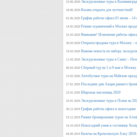
Экскурсионные туры в Калининград
23.06.2020
Казань открыта для путешествий!
18.06.2020
График работы офиса 01 июня – 14
01.06.2020
Режим ограничений в Москве продл
14.05.2020
Внимание! Изменение работы офиса 
31.03.2020
Открыта продажа тура в Москву - л
30.03.2020
Важная новость по набору экскурси
19.03.2020
Экскурсионные туры в Санкт – Пет
11.03.2020
Сборный тур на 1 и 9 мая в Москву
06.03.2020
Автобусные туры на Майские празд
13.02.2020
Последние дни Акции раннего брон
27.01.2020
Широкая масленица 2020
23.01.2020
Экскурсионные туры в Псков на 20
10.01.2020
График работы офиса в новогодние
30.12.2019
Раннее бронирование туров на Алт
23.12.2019
Новогодний ужин в гостинице Холи
10.10.2019
Билеты на Кремлевскую Елку 2019
04.09.2019