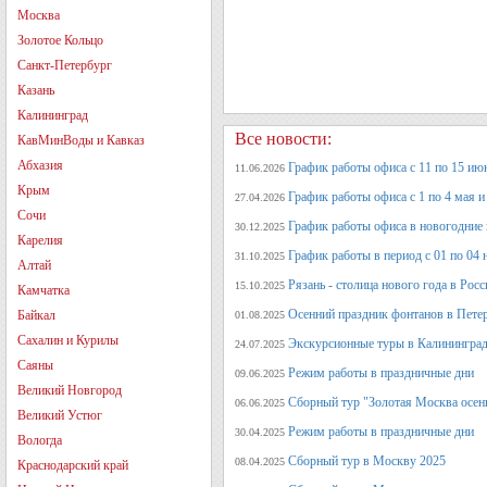
Москва
Золотое Кольцо
Санкт-Петербург
Казань
Калининград
Все новости:
КавМинВоды и Кавказ
Абхазия
График работы офиса с 11 по 15 июн
11.06.2026
Крым
График работы офиса с 1 по 4 мая и 
27.04.2026
Сочи
График работы офиса в новогодние
30.12.2025
Карелия
График работы в период с 01 по 04 
31.10.2025
Алтай
Рязань - столица нового года в Рос
15.10.2025
Камчатка
Осенний праздник фонтанов в Петер
Байкал
01.08.2025
Сахалин и Курилы
Экскурсионные туры в Калининград
24.07.2025
Саяны
Режим работы в праздничные дни
09.06.2025
Великий Новгород
Сборный тур "Золотая Москва осен
06.06.2025
Великий Устюг
Режим работы в праздничные дни
30.04.2025
Вологда
Сборный тур в Москву 2025
08.04.2025
Краснодарский край