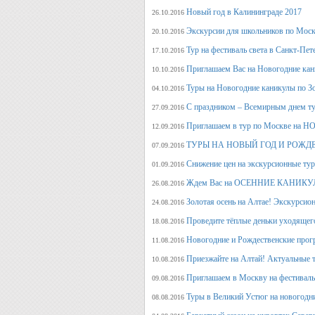
Новый год в Калининграде 2017
26.10.2016
Экскурсии для школьников по Москв
20.10.2016
Тур на фестиваль света в Санкт-Пет
17.10.2016
Приглашаем Вас на Новогодние кан
10.10.2016
Туры на Новогодние каникулы по З
04.10.2016
С праздником – Всемирным днем т
27.09.2016
Приглашаем в тур по Москве на 
12.09.2016
ТУРЫ НА НОВЫЙ ГОД И РОЖД
07.09.2016
Снижение цен на экскурсионные ту
01.09.2016
Ждем Вас на ОСЕННИЕ КАНИКУЛ
26.08.2016
Золотая осень на Алтае! Экскурсион
24.08.2016
Проведите тёплые деньки уходящего 
18.08.2016
Новогодние и Рождественские прогр
11.08.2016
Приезжайте на Алтай! Актуальные ту
10.08.2016
Приглашаем в Москву на фестива
09.08.2016
Туры в Великий Устюг на новогодни
08.08.2016