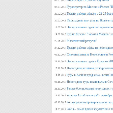
Оплата через терминал PayTravel
07.03.2018
Туроператор по Москве и России "
02.03.2018
График работы офисов с 22-25 фев
20.02.2018
Теплоходная прогулка по Волге в т
20.02.2018
Экскурсионные туры по Воронежско
16.02.2018
Тур по Москве "Золотая Москва" на
14.02.2018
Масленичный разгуляй
25.01.2018
График работы офиса на новогодни
27.12.2017
Снижены цены на Новогодние и Ро
06.12.2017
Экскурсионные туры в Крым на 201
29.11.2017
Новогодние и зимние экскурсионн
15.11.2017
Туры в Калининград зима - весна 2
14.11.2017
Новогодние туры и каникулы в Соч
02.11.2017
Раннее бронирование новогодних ту
23.10.2017
туры на Алтай сезон май - сентябрь
19.10.2017
Акция раннего бронирования по тур
09.10.2017
Осень - самое время задуматься о т
14.09.2017