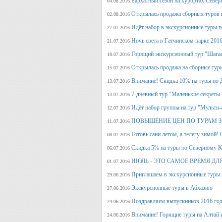
Бархатный сезон на курортах Северн
04.08.2016
Открылась продажа сборных туров н
02.08.2016
Идёт набор в экскурсионные туры по
27.07.2016
Ночь света в Гатчинском парке 2016
21.07.2016
Горящий экскурсионный тур "Шагае
18.07.2016
Открылась продажа на сборные туры 
15.07.2016
Внимание! Скидка 10% на туры по Д
13.07.2016
7-дневный тур "Маленькие секреты
13.07.2016
Идёт набор группы на тур "Мульти-а
12.07.2016
ПОВЫШЕНИЕ ЦЕН ПО ТУРАМ З
11.07.2016
Готовь сани летом, а телегу
08.07.2016
Скидка 5% на туры по Северному Ка
06.07.2016
ИЮЛЬ - ЭТО САМОЕ ВРЕМЯ ДЛ
01.07.2016
Приглашаем в экскурсионные туры
29.06.2016
Экскурсионные туры в Абхазию
27.06.2016
Поздравляем выпускников 2016 г
24.06.2016
Внимание! Горящие туры на Алтай и
24.06.2016