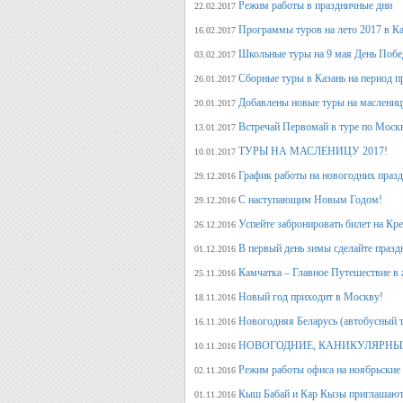
Режим работы в праздничные дни
22.02.2017
Программы туров на лето 2017 в К
16.02.2017
Школьные туры на 9 мая День Поб
03.02.2017
Сборные туры в Казань на период п
26.01.2017
Добавлены новые туры на маслениц
20.01.2017
Встречай Первомай в туре по Моск
13.01.2017
ТУРЫ НА МАСЛЕНИЦУ 2017!
10.01.2017
График работы на новогодних праз
29.12.2016
С наступающим Новым Годом!
29.12.2016
Успейте забронировать билет на Кр
26.12.2016
В первый день зимы сделайте празд
01.12.2016
Камчатка – Главное Путешествие в 
25.11.2016
Новый год приходит в Москву!
18.11.2016
Новогодняя Беларусь (автобусный 
16.11.2016
НОВОГОДНИЕ, КАНИКУЛЯРНЫЕ
10.11.2016
Режим работы офиса на ноябрьские
02.11.2016
Кыш Бабай и Кар Кызы приглашают 
01.11.2016