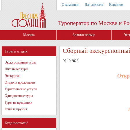
О компании
Для агентств
Клиентам
Туроператор по Москве и Ро
Москва
Золотое кольцо
Экс
Сборный экскурсионный
Туры и отдых
09.10.2023
Экскурсионные туры
Школьные туры
Откр
Экскурсии
Отдых и проживание
Туристические услуги
Однодневные туры
Туры на праздники
Речные круизы
Куда поехать?