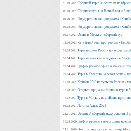
Сборный тур в Москву на ноябрьск
16.09.2021
Сборные туры на Новый год и Рожд
08.09.2021
Государственная программа «Кэшбэк
01.09.2021
Государственная программа «Кэшбэк
02.08.2021
Осень в Москве - сборный тур
06.07.2021
Четвёртый этап программы «Кешбэ
16.06.2021
Туры на День России по акции "кэш
31.05.2021
Туры на майские праздники в Моск
30.04.2021
График работы офиса в майские пра
28.04.2021
Туры в Карелию на сезон весна - ле
22.04.2021
Кэшбэк 20% на туры по России - тре
17.03.2021
Открыта продажа сборного тура в М
12.03.2021
Туры в Москву на майские праздни
17.02.2021
Лето на Алтае 2021
08.02.2021
Весенний сборный экскурсионный т
25.01.2021
График работы в новогодние празд
30.12.2020
Новогодний ужин в гостинице Марр
25.11.2020