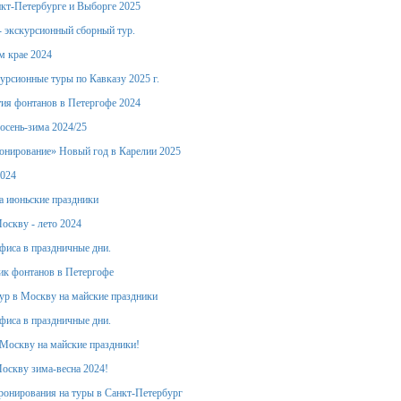
кт-Петербурге и Выборге 2025
- экскурсионный сборный тур.
м крае 2024
урсионные туры по Кавказу 2025 г.
ия фонтанов в Петергофе 2024
осень-зима 2024/25
онирование» Новый год в Карелии 2025
2024
а июньские праздники
оскву - лето 2024
фиса в праздничные дни.
ик фонтанов в Петергофе
тур в Москву на майские праздники
фиса в праздничные дни.
Москву на майские праздники!
оскву зима-весна 2024!
ронирования на туры в Санкт-Петербург