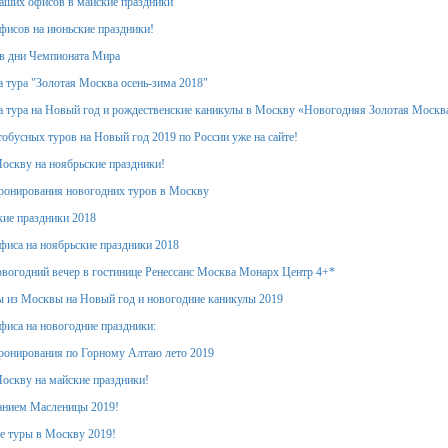
аших офисов в майские праздники
фисов на июньские праздники!
в дни Чемпионата Мира
 тура "Золотая Москва осень-зима 2018"
 тура на Новый год и рождественские каникулы в Москву «Новогодняя Золотая Москв
обусных туров на Новый год 2019 по России уже на сайте!
оскву на ноябрьские праздники!
ронирования новогодних туров в Москву
кие праздники 2018
фиса на ноябрьские праздники 2018
вогодний вечер в гостинице Ренессанс Москва Монарх Центр 4+*
 из Москвы на Новый год и новогодние каникулы 2019
фиса на новогодние праздники:
ронирования по Горному Алтаю лето 2019
оскву на майские праздники!
анием Масленицы 2019!
е туры в Москву 2019!