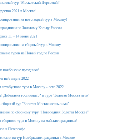
сионный тур "Московский Первомай!"
дество 2021 в Москве!
ронирования на новогодний тур в Москву!
 праздники по Золотому Кольцу России
фиса 11 – 14 июня 2021
ронирования на сборный тур в Москву
вание туров на Новый год по России
на ноябрьские праздники!
ы на 8 марта 2022
 автобусного тура в Москву - лето 2022
! Добавлена гостиница 5* в туре "Золотая Москва лето"
- сборный тур "Золотая Москва осень-зима"
вание по сборному туру "Новогодняя Золотая Москва"
 сборного тура в Москву на майские праздники!
ов в Петергофе
миссии на тур Ноябрьские праздники в Москве