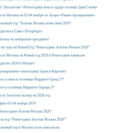
! Эксклюзив! «Новогодняя ночь в сердце столицы 3дня/2 ночи»
 из Москвы на 02-04 ноября по Акции «Раннее бронирование»
ионный тур "Золотая Москва осень-зима 2019"
дество в Санкт–Петербурге
оскву на ноябрьские праздники!
 по туру на Новый Год "Новогодняя Золотая Москва 2020".
 из Москвы на Новый год 2020 и Новогодние каникулы
дество 2020 в Москве!
ронирование» новогодних туров в Карелию!
ет и ужин в гостинице Марриотт Гранд 5*!
ет в гостинице Марриотт Аврора 5*
 по Золотому кольцу на 2020 год
фиса 01-04 ноября 2019
Новогодняя Золотая Москва 2020"
 на тур "Новогодняя Золотая Москва 2020"!
ионный тур в Москву сезон зима-весна