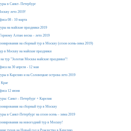
уры в Санкт- Петербург
оскву лето 2019!
фиса 08 - 10 марта
уры на майские праздники 2019
Горному Алтаю весна – лето 2019
ронирования на сборный тур в Москву (сезон осень-зима 2019)
тур в Москву на майские праздники
 на тур "Золотая Москва майские праздники"!
иса на 30 апреля - 12 мая
уры в Карелию и на Соловецкие острова лето 2019
 Крае
фиса 12 июня
уры: Санкт – Петербург + Карелия
ронирования на сборный тур в Москву
уры в Санкт-Петербург на сезон осень – зима 2019
ронирования на новогодний тур в Москву!
ание туров на Новый год и Рождество в Карелию