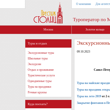
О компании
Для агентс
Туроператор по 
Москва
Золотое кольцо
Экскурсионны
Туры и отдых
09.10.2023
Экскурсионные туры
Школьные туры
Экскурсии
Отдых и проживание
Санкт-Пете
Туристические услуги
Однодневные туры
Туры на майские празд
Туры на праздники
Туры на праздник откры
Речные круизы
Туры на лето 2019
от 2-х
Закрытие фонтанов в Пе
Куда поехать?