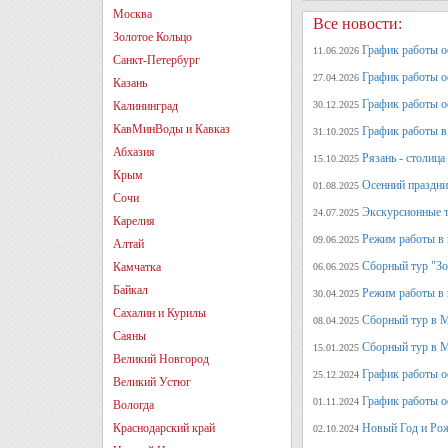
Москва
Все новости:
Золотое Кольцо
График работы оф
11.06.2026
Санкт-Петербург
График работы оф
27.04.2026
Казань
График работы о
Калининград
30.12.2025
КавМинВоды и Кавказ
График работы в 
31.10.2025
Абхазия
Рязань - столица
15.10.2025
Крым
Осенний праздни
01.08.2025
Сочи
Экскурсионные т
24.07.2025
Карелия
Режим работы в 
09.06.2025
Алтай
Сборный тур "Зо
Камчатка
06.06.2025
Байкал
Режим работы в 
30.04.2025
Сахалин и Курилы
Сборный тур в 
08.04.2025
Саяны
Сборный тур в М
15.01.2025
Великий Новгород
График работы о
25.12.2024
Великий Устюг
График работы о
01.11.2024
Вологда
Краснодарский край
Новый Год и Рож
02.10.2024