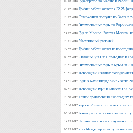
Туроператор по Москве и России "
02.03.2018
График работы офисов с 22-25 фев
20.02.2018
Теплоходная прогулка по Волге в т
20.02.2018
Экскурсионные туры по Воронежско
16.02.2018
Тур по Москве "Золотая Москва" на
14.02.2018
Масленичный разгуляй
25.01.2018
График работы офиса на новогодни
27.12.2017
Снижены цены на Новогодние и Ро
06.12.2017
Экскурсионные туры в Крым на 201
29.11.2017
Новогодние и зимние экскурсионн
15.11.2017
Туры в Калининград зима - весна 2
14.11.2017
Новогодние туры и каникулы в Соч
02.11.2017
Раннее бронирование новогодних ту
23.10.2017
туры на Алтай сезон май - сентябрь
19.10.2017
Акция раннего бронирования по тур
09.10.2017
Осень - самое время задуматься о т
14.09.2017
23-я Международная туристическая 
06.09.2017