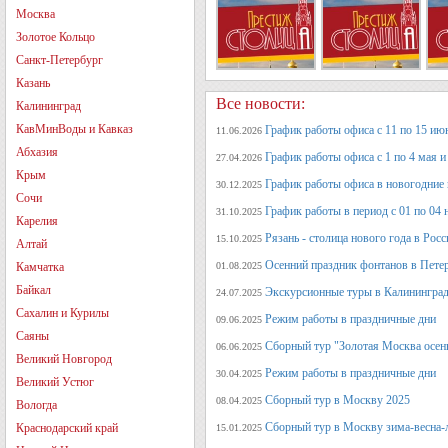
Москва
Золотое Кольцо
Санкт-Петербург
Казань
Все новости:
Калининград
КавМинВоды и Кавказ
График работы офиса с 11 по 15 июн
11.06.2026
Абхазия
График работы офиса с 1 по 4 мая и 
27.04.2026
Крым
График работы офиса в новогодние
30.12.2025
Сочи
График работы в период с 01 по 04 
31.10.2025
Карелия
Рязань - столица нового года в Рос
15.10.2025
Алтай
Осенний праздник фонтанов в Петер
Камчатка
01.08.2025
Байкал
Экскурсионные туры в Калининград
24.07.2025
Сахалин и Курилы
Режим работы в праздничные дни
09.06.2025
Саяны
Сборный тур "Золотая Москва осен
06.06.2025
Великий Новгород
Режим работы в праздничные дни
30.04.2025
Великий Устюг
Сборный тур в Москву 2025
08.04.2025
Вологда
Сборный тур в Москву зима-весна-
Краснодарский край
15.01.2025