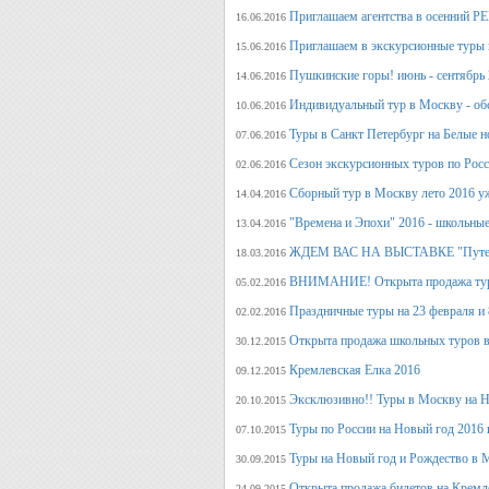
Приглашаем агентства в осенний
16.06.2016
Приглашаем в экскурсионные туры п
15.06.2016
Пушкинские горы! июнь - сентябрь 
14.06.2016
Индивидуальный тур в Москву - об
10.06.2016
Туры в Санкт Петербург на Белые н
07.06.2016
Сезон экскурсионных туров по Росс
02.06.2016
Сборный тур в Москву лето 2016 у
14.04.2016
"Времена и Эпохи" 2016 - школьные
13.04.2016
ЖДЕМ ВАС НА ВЫСТАВКЕ "Путеше
18.03.2016
ВНИМАНИЕ! Открыта продажа тура
05.02.2016
Праздничные туры на 23 февраля и 8
02.02.2016
Открыта продажа школьных туров в
30.12.2015
Кремлевская Елка 2016
09.12.2015
Эксклюзивно!! Туры в Москву на Но
20.10.2015
Туры по России на Новый год 2016 
07.10.2015
Туры на Новый год и Рождество в 
30.09.2015
Открыта продажа билетов на Кремл
24.09.2015