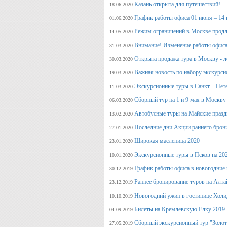
Казань открыта для путешествий!
18.06.2020
График работы офиса 01 июня – 14
01.06.2020
Режим ограничений в Москве продл
14.05.2020
Внимание! Изменение работы офиса 
31.03.2020
Открыта продажа тура в Москву - л
30.03.2020
Важная новость по набору экскурси
19.03.2020
Экскурсионные туры в Санкт – Пет
11.03.2020
Сборный тур на 1 и 9 мая в Москву
06.03.2020
Автобусные туры на Майские празд
13.02.2020
Последние дни Акции раннего брон
27.01.2020
Широкая масленица 2020
23.01.2020
Экскурсионные туры в Псков на 20
10.01.2020
График работы офиса в новогодние
30.12.2019
Раннее бронирование туров на Алт
23.12.2019
Новогодний ужин в гостинице Холи
10.10.2019
Билеты на Кремлевскую Елку 2019
04.09.2019
Сборный экскурсионный тур "Золот
27.05.2019