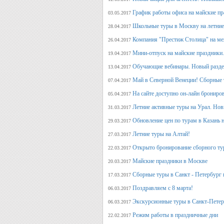
График работы офиса на майские п
03.05.2017
Школьные туры в Москву на летние 
28.04.2017
Компания "Престиж Столица" на ме
26.04.2017
Мини-отпуск на майские праздники.
19.04.2017
Обучающие вебинары. Новый раздел
13.04.2017
Май в Северной Венеции! Сборные 
07.04.2017
На сайте доступно он-лайн брониро
05.04.2017
Летние активные туры на Урал. Но
31.03.2017
Обновление цен по турам в Казань н
29.03.2017
Летние туры на Алтай!
27.03.2017
Открыто бронирование сборного тур
22.03.2017
Майские праздники в Москве
20.03.2017
Сборные туры в Санкт - Петербург н
17.03.2017
Поздравляем с 8 марта!
06.03.2017
Экскурсионные туры в Санкт-Петер
06.03.2017
Режим работы в праздничные дни
22.02.2017