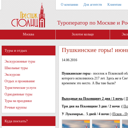
О компании
Для агентств
Клиентам
Туроператор по Москве и Ро
Москва
Золотое кольцо
Экс
Пушкинские горы! июнь 
Туры и отдых
14.06.2016
Экскурсионные туры
Школьные туры
Пушкинские горы
- поселок в Псковской об
Экскурсии
которого исполнилось 217 лет. Здесь же в Св
Отдых и проживание
временем это место. А Вы там были?
Туристические услуги
Однодневные туры
Выходные на Псковщину 2 дня / 1 ночь
(
П
Туры на праздники
Три дня на Псковщине 3 дня / 2 ночи (
Пс
Речные круизы
У Лукоморья.
..
5 дней / 4 ночи
( (
Псков - П
Куда поехать?