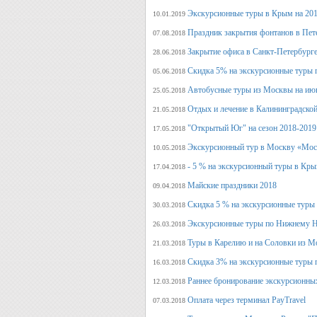
Экскурсионные туры в Крым на 201
10.01.2019
Праздник закрытия фонтанов в Пет
07.08.2018
Закрытие офиса в Санкт-Петербурге
28.06.2018
Скидка 5% на экскурсионные туры 
05.06.2018
Автобусные туры из Москвы на июн
25.05.2018
Отдых и лечение в Калининградской
21.05.2018
"Открытый Юг" на сезон 2018-2019
17.05.2018
Экскурсионный тур в Москву «Мос
10.05.2018
- 5 % на экскурсионный туры в Кры
17.04.2018
Майские праздники 2018
09.04.2018
Скидка 5 % на экскурсионные туры
30.03.2018
Экскурсионные туры по Нижнему Н
26.03.2018
Туры в Карелию и на Соловки из М
21.03.2018
Скидка 3% на экскурсионные туры 
16.03.2018
Раннее бронирование экскурсионных
12.03.2018
Оплата через терминал PayTravel
07.03.2018