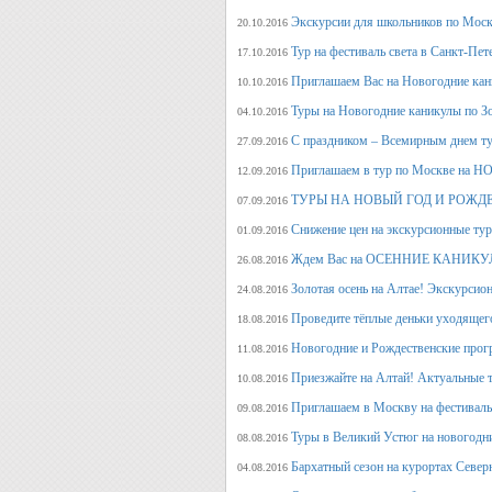
Экскурсии для школьников по Москв
20.10.2016
Тур на фестиваль света в Санкт-Пет
17.10.2016
Приглашаем Вас на Новогодние кан
10.10.2016
Туры на Новогодние каникулы по З
04.10.2016
С праздником – Всемирным днем т
27.09.2016
Приглашаем в тур по Москве на 
12.09.2016
ТУРЫ НА НОВЫЙ ГОД И РОЖД
07.09.2016
Снижение цен на экскурсионные ту
01.09.2016
Ждем Вас на ОСЕННИЕ КАНИКУЛ
26.08.2016
Золотая осень на Алтае! Экскурсион
24.08.2016
Проведите тёплые деньки уходящего 
18.08.2016
Новогодние и Рождественские прогр
11.08.2016
Приезжайте на Алтай! Актуальные ту
10.08.2016
Приглашаем в Москву на фестива
09.08.2016
Туры в Великий Устюг на новогодни
08.08.2016
Бархатный сезон на курортах Северн
04.08.2016