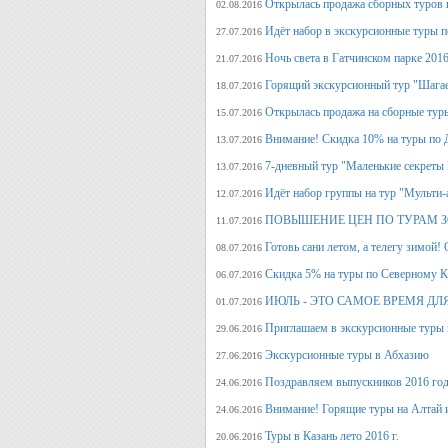
Открылась продажа сборных туров н
02.08.2016
Идёт набор в экскурсионные туры по
27.07.2016
Ночь света в Гатчинском парке 2016
21.07.2016
Горящий экскурсионный тур "Шагае
18.07.2016
Открылась продажа на сборные туры 
15.07.2016
Внимание! Скидка 10% на туры по Д
13.07.2016
7-дневный тур "Маленькие секреты
13.07.2016
Идёт набор группы на тур "Мульти-а
12.07.2016
ПОВЫШЕНИЕ ЦЕН ПО ТУРАМ З
11.07.2016
Готовь сани летом, а телегу
08.07.2016
Скидка 5% на туры по Северному Ка
06.07.2016
ИЮЛЬ - ЭТО САМОЕ ВРЕМЯ ДЛ
01.07.2016
Приглашаем в экскурсионные туры
29.06.2016
Экскурсионные туры в Абхазию
27.06.2016
Поздравляем выпускников 2016 г
24.06.2016
Внимание! Горящие туры на Алтай и
24.06.2016
Туры в Казань лето 2016 г.
20.06.2016