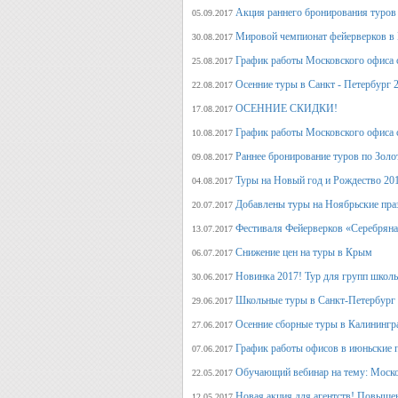
Акция раннего бронирования туров 
05.09.2017
Мировой чемпионат фейерверков в 
30.08.2017
График работы Московского офиса с
25.08.2017
Осенние туры в Санкт - Петербург 
22.08.2017
ОСЕННИЕ СКИДКИ!
17.08.2017
График работы Московского офиса с
10.08.2017
Раннее бронирование туров по Золо
09.08.2017
Туры на Новый год и Рождество 20
04.08.2017
Добавлены туры на Ноябрьские пра
20.07.2017
Фестиваля Фейерверков «Серебряна
13.07.2017
Снижение цен на туры в Крым
06.07.2017
Новинка 2017! Тур для групп школ
30.06.2017
Школьные туры в Санкт-Петербург 
29.06.2017
Осенние сборные туры в Калинингр
27.06.2017
График работы офисов в июньские 
07.06.2017
Обучающий вебинар на тему: Моско
22.05.2017
Новая акция для агентств! Повыше
12.05.2017