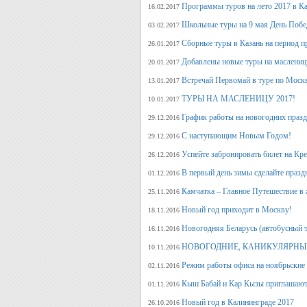
Программы туров на лето 2017 в К
16.02.2017
Школьные туры на 9 мая День Поб
03.02.2017
Сборные туры в Казань на период п
26.01.2017
Добавлены новые туры на маслениц
20.01.2017
Встречай Первомай в туре по Моск
13.01.2017
ТУРЫ НА МАСЛЕНИЦУ 2017!
10.01.2017
График работы на новогодних праз
29.12.2016
С наступающим Новым Годом!
29.12.2016
Успейте забронировать билет на Кр
26.12.2016
В первый день зимы сделайте празд
01.12.2016
Камчатка – Главное Путешествие в 
25.11.2016
Новый год приходит в Москву!
18.11.2016
Новогодняя Беларусь (автобусный 
16.11.2016
НОВОГОДНИЕ, КАНИКУЛЯРНЫЕ
10.11.2016
Режим работы офиса на ноябрьские
02.11.2016
Кыш Бабай и Кар Кызы приглашают 
01.11.2016
Новый год в Калининграде 2017
26.10.2016