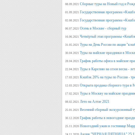
Сборные туры на Новый год и Рожд
08.09.2021
Государственная программа «Кэшбэк
01.09.2021
Государственная программа «Кэшбэк
02.08.2021
Осень в Москве - сборный тур
06.07.2021
Четвёртый этап программы «Кешбэ
16.06.2021
Туры на День России по акции "кэш
31.05.2021
Туры на майские праздники в Моск
30.04.2021
График работы офиса в майские пра
28.04.2021
Туры в Карелию на сезон весна - ле
22.04.2021
Кэшбэк 20% на туры по России - тре
17.03.2021
Открыта продажа сборного тура в М
12.03.2021
Туры в Москву на майские праздни
17.02.2021
Лето на Алтае 2021
08.02.2021
Весенний сборный экскурсионный т
25.01.2021
График работы в новогодние празд
30.12.2020
Новогодний ужин в гостинице Марр
25.11.2020
Акция "ЧЕРНАЯ ПЯТНИЦА" 25.11.20
24.11.2020