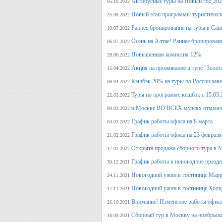
Автобусные туры на Новый год 20
05.10.2022
Новый этап программы туристическ
25.08.2022
Раннее бронирование на туры в Сан
19.07.2022
Осень на Алтае! Раннее бронирован
06.07.2022
Повышенная комиссия 12%
28.06.2022
Акция на проживание в туре "Золот
15.04.2022
Кэшбэк 20% на туры по России заве
08.04.2022
Туры по программе кешбэк с 15.03.
22.03.2022
в Москве ВО ВСЕХ музеях отмене
09.03.2022
График работы офиса на 8 марта
04.03.2022
График работы офиса на 23 февраля
21.02.2022
Открыта продажа сборного тура в М
17.01.2022
График работы в новогодние празд
30.12.2021
Новогодний ужин в гостинице Марр
24.11.2021
Новогодний ужин в гостинице Холи
17.11.2021
Внимание! Изменение работы офиса 
26.10.2021
Сборный тур в Москву на ноябрьск
16.09.2021