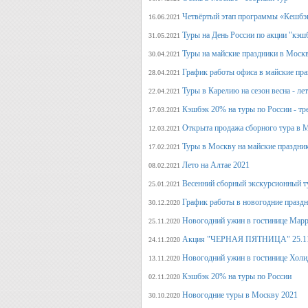
Четвёртый этап программы «Кешбэ
16.06.2021
Туры на День России по акции "кэш
31.05.2021
Туры на майские праздники в Моск
30.04.2021
График работы офиса в майские пра
28.04.2021
Туры в Карелию на сезон весна - ле
22.04.2021
Кэшбэк 20% на туры по России - тре
17.03.2021
Открыта продажа сборного тура в М
12.03.2021
Туры в Москву на майские праздни
17.02.2021
Лето на Алтае 2021
08.02.2021
Весенний сборный экскурсионный т
25.01.2021
График работы в новогодние празд
30.12.2020
Новогодний ужин в гостинице Марр
25.11.2020
Акция "ЧЕРНАЯ ПЯТНИЦА" 25.11.20
24.11.2020
Новогодний ужин в гостинице Холи
13.11.2020
Кэшбэк 20% на туры по России
02.11.2020
Новогодние туры в Москву 2021
30.10.2020