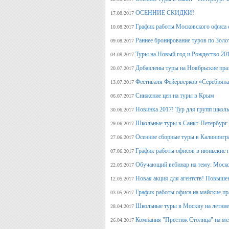
ОСЕННИЕ СКИДКИ!
17.08.2017
График работы Московского офиса с
10.08.2017
Раннее бронирование туров по Золо
09.08.2017
Туры на Новый год и Рождество 20
04.08.2017
Добавлены туры на Ноябрьские пра
20.07.2017
Фестиваля Фейерверков «Серебряна
13.07.2017
Снижение цен на туры в Крым
06.07.2017
Новинка 2017! Тур для групп школ
30.06.2017
Школьные туры в Санкт-Петербург 
29.06.2017
Осенние сборные туры в Калинингр
27.06.2017
График работы офисов в июньские 
07.06.2017
Обучающий вебинар на тему: Моско
22.05.2017
Новая акция для агентств! Повыше
12.05.2017
График работы офиса на майские п
03.05.2017
Школьные туры в Москву на летние 
28.04.2017
Компания "Престиж Столица" на ме
26.04.2017