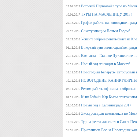
Встречай Первомай в туре по Моск
13.01.2017
ТУРЫ НА МАСЛЕНИЦУ 2017!
10.01.2017
График работы на новогодних праз
29.12.2016
С наступающим Новым Годом!
29.12.2016
Успейте забронировать билет на Кр
26.12.2016
В первый день зимы сделайте празд
01.12.2016
Камчатка – Главное Путешествие в 
25.11.2016
Новый год приходит в Москву!
18.11.2016
Новогодняя Беларусь (автобусный 
16.11.2016
НОВОГОДНИЕ, КАНИКУЛЯРНЫЕ
10.11.2016
Режим работы офиса на ноябрьские
02.11.2016
Кыш Бабай и Кар Кызы приглашают 
01.11.2016
Новый год в Калининграде 2017
26.10.2016
Экскурсии для школьников по Москв
20.10.2016
Тур на фестиваль света в Санкт-Пет
17.10.2016
Приглашаем Вас на Новогодние кан
10.10.2016