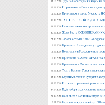
Туры на Новогодние каникулы по З
04.10.2016
С праздником – Всемирным днем т
27.09.2016
Приглашаем в тур по Москве на 
12.09.2016
ТУРЫ НА НОВЫЙ ГОД И РОЖД
07.09.2016
Снижение цен на экскурсионные ту
01.09.2016
Ждем Вас на ОСЕННИЕ КАНИКУЛ
26.08.2016
Золотая осень на Алтае! Экскурсион
24.08.2016
Проведите тёплые деньки уходящего 
18.08.2016
Новогодние и Рождественские прогр
11.08.2016
Приезжайте на Алтай! Актуальные ту
10.08.2016
Приглашаем в Москву на фестива
09.08.2016
Туры в Великий Устюг на новогодни
08.08.2016
Бархатный сезон на курортах Северн
04.08.2016
Открылась продажа сборных туров н
02.08.2016
Идёт набор в экскурсионные туры по
27.07.2016
Ночь света в Гатчинском парке 2016
21.07.2016
Горящий экскурсионный тур "Шагае
18.07.2016