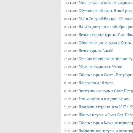
Мини-отпуск на майские праздники.
19.04.2017
Обучающие вебинары. Новый раздел
13.04.2017
Май в Северной Венеции! Сборные 
07.04.2017
На сайте доступно он-лайн брониро
05.04.2017
Летние активные туры на Урал. Но
31.03.2017
Обновление цен по турам в Казань н
29.03.2017
Летние туры на Алтай!
27.03.2017
Открыто бронирование сборного тур
22.03.2017
Майские праздники в Москве
20.03.2017
Сборные туры в Санкт - Петербург н
17.03.2017
Поздравляем с 8 марта!
06.03.2017
Экскурсионные туры в Санкт-Петер
06.03.2017
Режим работы в праздничные дни
22.02.2017
Программы туров на лето 2017 в К
16.02.2017
Школьные туры на 9 мая День Поб
03.02.2017
Сборные туры в Казань на период п
26.01.2017
Добавлены новые туры на маслениц
20.01.2017