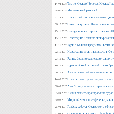
Тур по Москве "Золотая Москва" на
14.02.2018
Масленичный разгуляй
25.01.2018
График работы офиса на новогодни
27.12.2017
Снижены цены на Новогодние и Ро
06.12.2017
Экскурсионные туры в Крым на 201
29.11.2017
Новогодние и зимние экскурсионн
15.11.2017
Туры в Калининград зима - весна 2
14.11.2017
Новогодние туры и каникулы в Соч
02.11.2017
Раннее бронирование новогодних ту
23.10.2017
туры на Алтай сезон май - сентябрь
19.10.2017
Акция раннего бронирования по тур
09.10.2017
Осень - самое время задуматься о т
14.09.2017
23-я Международная туристическая 
06.09.2017
Акция раннего бронирования туров 
05.09.2017
Мировой чемпионат фейерверков в 
30.08.2017
График работы Московского офиса с
25.08.2017
Осенние туры в Санкт - Петербург 
22.08.2017