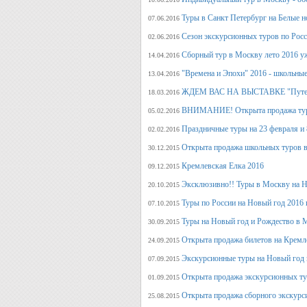
Туры в Санкт Петербург на Белые н
07.06.2016
Сезон экскурсионных туров по Росс
02.06.2016
Сборный тур в Москву лето 2016 у
14.04.2016
"Времена и Эпохи" 2016 - школьные
13.04.2016
ЖДЕМ ВАС НА ВЫСТАВКЕ "Путеше
18.03.2016
ВНИМАНИЕ! Открыта продажа тура
05.02.2016
Праздничные туры на 23 февраля и 8
02.02.2016
Открыта продажа школьных туров в
30.12.2015
Кремлевская Елка 2016
09.12.2015
Эксклюзивно!! Туры в Москву на Но
20.10.2015
Туры по России на Новый год 2016 
07.10.2015
Туры на Новый год и Рождество в 
30.09.2015
Открыта продажа билетов на Кремл
24.09.2015
Экскурсионные туры на Новый год 
07.09.2015
Открыта продажа экскурсионных ту
01.09.2015
Открыта продажа сборного экскурси
25.08.2015