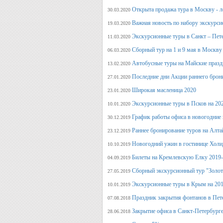
Открыта продажа тура в Москву - л
30.03.2020
Важная новость по набору экскурси
19.03.2020
Экскурсионные туры в Санкт – Пет
11.03.2020
Сборный тур на 1 и 9 мая в Москву
06.03.2020
Автобусные туры на Майские празд
13.02.2020
Последние дни Акции раннего брон
27.01.2020
Широкая масленица 2020
23.01.2020
Экскурсионные туры в Псков на 20
10.01.2020
График работы офиса в новогодние
30.12.2019
Раннее бронирование туров на Алт
23.12.2019
Новогодний ужин в гостинице Холи
10.10.2019
Билеты на Кремлевскую Елку 2019
04.09.2019
Сборный экскурсионный тур "Золот
27.05.2019
Экскурсионные туры в Крым на 201
10.01.2019
Праздник закрытия фонтанов в Пет
07.08.2018
Закрытие офиса в Санкт-Петербурге
28.06.2018