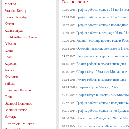
Все новости:
Москва
График работы офиса с 11 по 15 июн
11.06.2026
Золотое Кольцо
Санкт-Петербург
График работы офиса с 1 по 4 мая и 
27.04.2026
Казань
График работы офиса в новогодние
30.12.2025
Калининград
График работы в период с 01 по 04 
31.10.2025
КавМинВоды и Кавказ
Рязань - столица нового года в Рос
15.10.2025
Абхазия
Осенний праздник фонтанов в Петер
01.08.2025
Крым
Экскурсионные туры в Калининград
24.07.2025
Сочи
Карелия
Режим работы в праздничные дни
09.06.2025
Алтай
Сборный тур "Золотая Москва осен
06.06.2025
Камчатка
Режим работы в праздничные дни
30.04.2025
Байкал
Сборный тур в Москву 2025
08.04.2025
Сахалин и Курилы
Сборный тур в Москву зима-весна-
15.01.2025
Саяны
График работы офиса в праздничные
Великий Новгород
25.12.2024
Великий Устюг
График работы офиса на ноябрьские
01.11.2024
Вологда
Новый Год и Рождество 2025 в Мос
02.10.2024
Краснодарский край
Новый Год в Санкт-Петербурге и В
09.09.2024