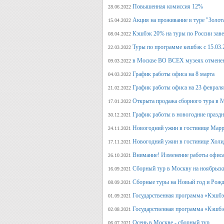
Повышенная комиссия 12%
28.06.2022
Акция на проживание в туре "Золот
15.04.2022
Кэшбэк 20% на туры по России заве
08.04.2022
Туры по программе кешбэк с 15.03.
22.03.2022
в Москве ВО ВСЕХ музеях отмене
09.03.2022
График работы офиса на 8 марта
04.03.2022
График работы офиса на 23 февраля
21.02.2022
Открыта продажа сборного тура в М
17.01.2022
График работы в новогодние празд
30.12.2021
Новогодний ужин в гостинице Марр
24.11.2021
Новогодний ужин в гостинице Холи
17.11.2021
Внимание! Изменение работы офиса 
26.10.2021
Сборный тур в Москву на ноябрьск
16.09.2021
Сборные туры на Новый год и Рожд
08.09.2021
Государственная программа «Кэшбэк
01.09.2021
Государственная программа «Кэшбэк
02.08.2021
Осень в Москве - сборный тур
06.07.2021