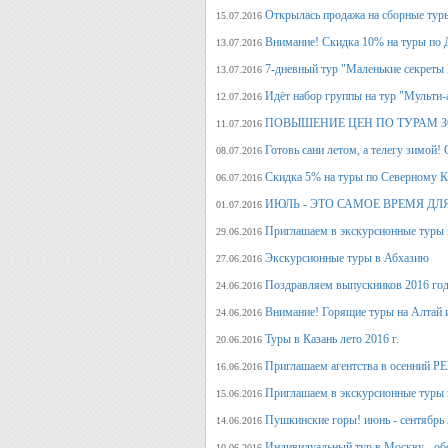
Открылась продажа на сборные туры 
15.07.2016
Внимание! Скидка 10% на туры по Д
13.07.2016
7-дневный тур "Маленькие секреты
13.07.2016
Идёт набор группы на тур "Мульти-а
12.07.2016
ПОВЫШЕНИЕ ЦЕН ПО ТУРАМ З
11.07.2016
Готовь сани летом, а телегу
08.07.2016
Скидка 5% на туры по Северному Ка
06.07.2016
ИЮЛЬ - ЭТО САМОЕ ВРЕМЯ ДЛ
01.07.2016
Приглашаем в экскурсионные туры
29.06.2016
Экскурсионные туры в Абхазию
27.06.2016
Поздравляем выпускников 2016 г
24.06.2016
Внимание! Горящие туры на Алтай и
24.06.2016
Туры в Казань лето 2016 г.
20.06.2016
Приглашаем агентства в осенний
16.06.2016
Приглашаем в экскурсионные туры п
15.06.2016
Пушкинские горы! июнь - сентябрь 
14.06.2016
Индивидуальный тур в Москву - об
10.06.2016