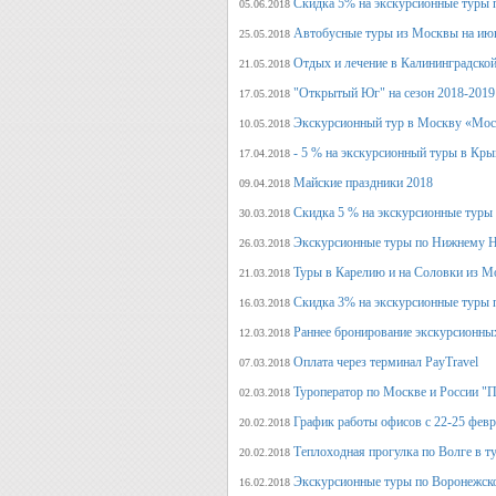
Скидка 5% на экскурсионные туры 
05.06.2018
Автобусные туры из Москвы на июн
25.05.2018
Отдых и лечение в Калининградской
21.05.2018
"Открытый Юг" на сезон 2018-2019
17.05.2018
Экскурсионный тур в Москву «Мос
10.05.2018
- 5 % на экскурсионный туры в Кры
17.04.2018
Майские праздники 2018
09.04.2018
Скидка 5 % на экскурсионные туры
30.03.2018
Экскурсионные туры по Нижнему Н
26.03.2018
Туры в Карелию и на Соловки из М
21.03.2018
Скидка 3% на экскурсионные туры 
16.03.2018
Раннее бронирование экскурсионных
12.03.2018
Оплата через терминал PayTravel
07.03.2018
Туроператор по Москве и России "
02.03.2018
График работы офисов с 22-25 фев
20.02.2018
Теплоходная прогулка по Волге в т
20.02.2018
Экскурсионные туры по Воронежско
16.02.2018