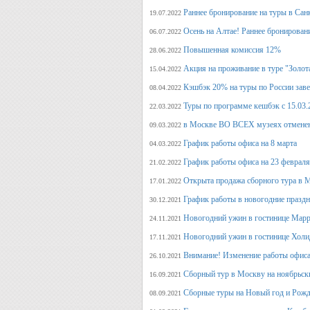
Раннее бронирование на туры в Сан
19.07.2022
Осень на Алтае! Раннее бронирован
06.07.2022
Повышенная комиссия 12%
28.06.2022
Акция на проживание в туре "Золот
15.04.2022
Кэшбэк 20% на туры по России заве
08.04.2022
Туры по программе кешбэк с 15.03.
22.03.2022
в Москве ВО ВСЕХ музеях отмене
09.03.2022
График работы офиса на 8 марта
04.03.2022
График работы офиса на 23 февраля
21.02.2022
Открыта продажа сборного тура в М
17.01.2022
График работы в новогодние празд
30.12.2021
Новогодний ужин в гостинице Марр
24.11.2021
Новогодний ужин в гостинице Холи
17.11.2021
Внимание! Изменение работы офиса 
26.10.2021
Сборный тур в Москву на ноябрьск
16.09.2021
Сборные туры на Новый год и Рожд
08.09.2021