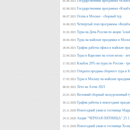
Государственная программа «Кэшбэк
01.09.2021
Государственная программа «Кэшбэк
02.08.2021
Осень в Москве - сборный тур
06.07.2021
Четвёртый этап программы «Кешбэ
16.06.2021
Туры на День России по акции "кэш
31.05.2021
Туры на майские праздники в Моск
30.04.2021
График работы офиса в майские пра
28.04.2021
Туры в Карелию на сезон весна - ле
22.04.2021
Кэшбэк 20% на туры по России - тре
17.03.2021
Открыта продажа сборного тура в М
12.03.2021
Туры в Москву на майские праздни
17.02.2021
Лето на Алтае 2021
08.02.2021
Весенний сборный экскурсионный т
25.01.2021
График работы в новогодние празд
30.12.2020
Новогодний ужин в гостинице Марр
25.11.2020
Акция "ЧЕРНАЯ ПЯТНИЦА" 25.11.20
24.11.2020
Новогодний ужин в гостинице Холи
13.11.2020