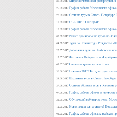
Мировой чемпионат фейерверков в 
30.08.2017
График работы Московского офиса с
25.08.2017
Осенние туры в Санкт - Петербург 
22.08.2017
ОСЕННИЕ СКИДКИ!
17.08.2017
График работы Московского офиса с
10.08.2017
Раннее бронирование туров по Золо
09.08.2017
Туры на Новый год и Рождество 20
04.08.2017
Добавлены туры на Ноябрьские пра
20.07.2017
Фестиваля Фейерверков «Серебряна
13.07.2017
Снижение цен на туры в Крым
06.07.2017
Новинка 2017! Тур для групп школ
30.06.2017
Школьные туры в Санкт-Петербург 
29.06.2017
Осенние сборные туры в Калинингр
27.06.2017
График работы офисов в июньские 
07.06.2017
Обучающий вебинар на тему: Моско
22.05.2017
Новая акция для агентств! Повыше
12.05.2017
График работы офиса на майские п
03.05.2017