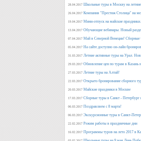
Школьные туры в Москву на летние 
28.04.2017
Компания "Престиж Столица" на ме
26.04.2017
Мини-отпуск на майские праздники.
19.04.2017
Обучающие вебинары. Новый раздел
13.04.2017
Май в Северной Венеции! Сборные 
07.04.2017
На сайте доступно он-лайн брониро
05.04.2017
Летние активные туры на Урал. Но
31.03.2017
Обновление цен по турам в Казань н
29.03.2017
Летние туры на Алтай!
27.03.2017
Открыто бронирование сборного тур
22.03.2017
Майские праздники в Москве
20.03.2017
Сборные туры в Санкт - Петербург н
17.03.2017
Поздравляем с 8 марта!
06.03.2017
Экскурсионные туры в Санкт-Петер
06.03.2017
Режим работы в праздничные дни
22.02.2017
Программы туров на лето 2017 в К
16.02.2017
Школьные туры на 9 мая День Поб
03.02.2017