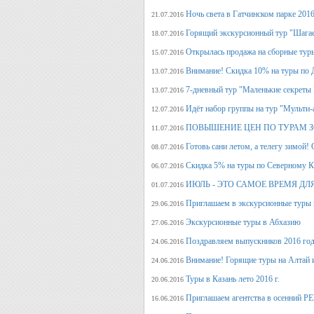
Ночь света в Гатчинском парке 2016
21.07.2016
Горящий экскурсионный тур "Шагае
18.07.2016
Открылась продажа на сборные туры 
15.07.2016
Внимание! Скидка 10% на туры по Д
13.07.2016
7-дневный тур "Маленькие секреты
13.07.2016
Идёт набор группы на тур "Мульти-а
12.07.2016
ПОВЫШЕНИЕ ЦЕН ПО ТУРАМ З
11.07.2016
Готовь сани летом, а телегу
08.07.2016
Скидка 5% на туры по Северному Ка
06.07.2016
ИЮЛЬ - ЭТО САМОЕ ВРЕМЯ ДЛ
01.07.2016
Приглашаем в экскурсионные туры
29.06.2016
Экскурсионные туры в Абхазию
27.06.2016
Поздравляем выпускников 2016 г
24.06.2016
Внимание! Горящие туры на Алтай и
24.06.2016
Туры в Казань лето 2016 г.
20.06.2016
Приглашаем агентства в осенний
16.06.2016