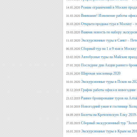
Режим ограничений в Москве продл
14.05.2020
Внимание! Изменение работы офиса 
31.03.2020
Открыта продажа тура в Москву - л
30.03.2020
Важная новость по набору экскурси
19.03.2020
Экскурсионные туры в Санкт – Пет
11.03.2020
Сборный тур на 1 и 9 мая в Москву
06.03.2020
Автобусные туры на Майские празд
13.02.2020
Последние дни Акции раннего брон
27.01.2020
Широкая масленица 2020
23.01.2020
Экскурсионные туры в Псков на 20
10.01.2020
График работы офиса в новогодние
30.12.2019
Раннее бронирование туров на Алт
23.12.2019
Новогодний ужин в гостинице Холи
10.10.2019
Билеты на Кремлевскую Елку 2019
04.09.2019
Сборный экскурсионный тур "Золот
27.05.2019
Экскурсионные туры в Крым на 201
10.01.2019