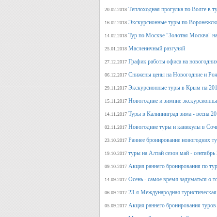
Теплоходная прогулка по Волге в т
20.02.2018
Экскурсионные туры по Воронежско
16.02.2018
Тур по Москве "Золотая Москва" на
14.02.2018
Масленичный разгуляй
25.01.2018
График работы офиса на новогодни
27.12.2017
Снижены цены на Новогодние и Ро
06.12.2017
Экскурсионные туры в Крым на 201
29.11.2017
Новогодние и зимние экскурсионн
15.11.2017
Туры в Калининград зима - весна 2
14.11.2017
Новогодние туры и каникулы в Соч
02.11.2017
Раннее бронирование новогодних ту
23.10.2017
туры на Алтай сезон май - сентябрь
19.10.2017
Акция раннего бронирования по тур
09.10.2017
Осень - самое время задуматься о т
14.09.2017
23-я Международная туристическая 
06.09.2017
Акция раннего бронирования туров 
05.09.2017