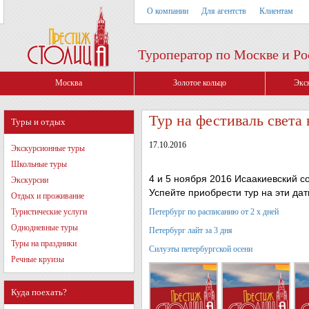
О компании
Для агентств
Клиентам
Туроператор по Москве и Ро
Москва
Золотое кольцо
Экс
Тур на фестиваль света 
Туры и отдых
17.10.2016
Экскурсионные туры
Школьные туры
4 и 5 ноября 2016 Исаакиевский с
Экскурсии
Успейте приобрести тур на эти да
Отдых и проживание
Туристические услуги
Петербург по расписанию от 2 х дней
Однодневные туры
Петербург лайт за 3 дня
Туры на праздники
Силуэты петербургской осени
Речные круизы
Куда поехать?