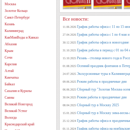
Москва
Золотое Кольцо
Санкт-Петербург
Все новости:
Казань
График работы офиса с 11 по 15 июн
11.06.2026
Калининград
График работы офиса с 1 по 4 мая и 
27.04.2026
КавМинВоды и Кавказ
График работы офиса в новогодние
30.12.2025
Абхазия
График работы в период с 01 по 04 
Крым
31.10.2025
Сочи
Рязань - столица нового года в Рос
15.10.2025
Карелия
Осенний праздник фонтанов в Петер
01.08.2025
Алтай
Экскурсионные туры в Калининград
24.07.2025
Камчатка
Режим работы в праздничные дни
09.06.2025
Байкал
Сборный тур "Золотая Москва осен
06.06.2025
Сахалин и Курилы
Режим работы в праздничные дни
Саяны
30.04.2025
Великий Новгород
Сборный тур в Москву 2025
08.04.2025
Великий Устюг
Сборный тур в Москву зима-весна-
15.01.2025
Вологда
График работы офиса в праздничные
25.12.2024
Краснодарский край
График работы офиса на ноябрьские
01.11.2024