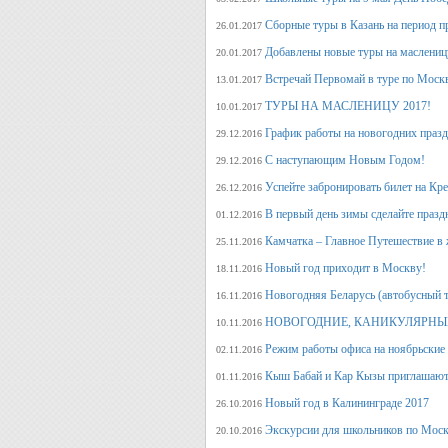
Сборные туры в Казань на период п
26.01.2017
Добавлены новые туры на маслениц
20.01.2017
Встречай Первомай в туре по Моск
13.01.2017
ТУРЫ НА МАСЛЕНИЦУ 2017!
10.01.2017
График работы на новогодних праз
29.12.2016
С наступающим Новым Годом!
29.12.2016
Успейте забронировать билет на Кр
26.12.2016
В первый день зимы сделайте празд
01.12.2016
Камчатка – Главное Путешествие в 
25.11.2016
Новый год приходит в Москву!
18.11.2016
Новогодняя Беларусь (автобусный 
16.11.2016
НОВОГОДНИЕ, КАНИКУЛЯРНЫЕ
10.11.2016
Режим работы офиса на ноябрьские
02.11.2016
Кыш Бабай и Кар Кызы приглашают 
01.11.2016
Новый год в Калининграде 2017
26.10.2016
Экскурсии для школьников по Москв
20.10.2016