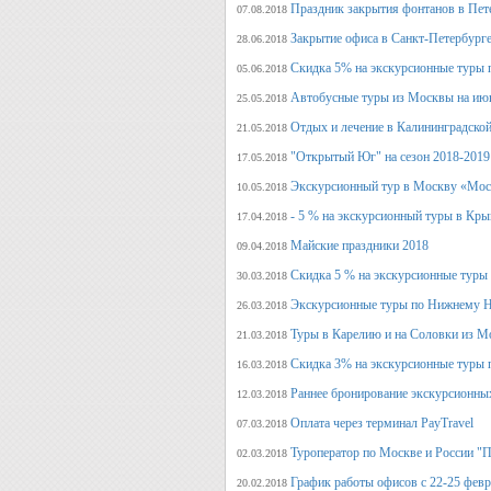
Праздник закрытия фонтанов в Пет
07.08.2018
Закрытие офиса в Санкт-Петербурге
28.06.2018
Скидка 5% на экскурсионные туры 
05.06.2018
Автобусные туры из Москвы на июн
25.05.2018
Отдых и лечение в Калининградской
21.05.2018
"Открытый Юг" на сезон 2018-2019
17.05.2018
Экскурсионный тур в Москву «Мос
10.05.2018
- 5 % на экскурсионный туры в Кры
17.04.2018
Майские праздники 2018
09.04.2018
Скидка 5 % на экскурсионные туры
30.03.2018
Экскурсионные туры по Нижнему Н
26.03.2018
Туры в Карелию и на Соловки из М
21.03.2018
Скидка 3% на экскурсионные туры 
16.03.2018
Раннее бронирование экскурсионных
12.03.2018
Оплата через терминал PayTravel
07.03.2018
Туроператор по Москве и России "
02.03.2018
График работы офисов с 22-25 фев
20.02.2018