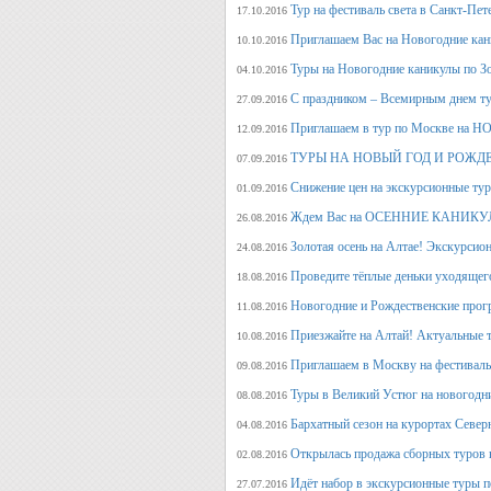
Тур на фестиваль света в Санкт-Пет
17.10.2016
Приглашаем Вас на Новогодние кан
10.10.2016
Туры на Новогодние каникулы по З
04.10.2016
С праздником – Всемирным днем т
27.09.2016
Приглашаем в тур по Москве на 
12.09.2016
ТУРЫ НА НОВЫЙ ГОД И РОЖД
07.09.2016
Снижение цен на экскурсионные ту
01.09.2016
Ждем Вас на ОСЕННИЕ КАНИКУЛ
26.08.2016
Золотая осень на Алтае! Экскурсион
24.08.2016
Проведите тёплые деньки уходящего 
18.08.2016
Новогодние и Рождественские прогр
11.08.2016
Приезжайте на Алтай! Актуальные ту
10.08.2016
Приглашаем в Москву на фестива
09.08.2016
Туры в Великий Устюг на новогодни
08.08.2016
Бархатный сезон на курортах Северн
04.08.2016
Открылась продажа сборных туров н
02.08.2016
Идёт набор в экскурсионные туры по
27.07.2016