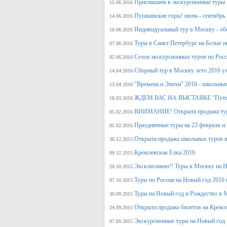
Приглашаем в экскурсионные туры п
15.06.2016
Пушкинские горы! июнь - сентябрь 
14.06.2016
Индивидуальный тур в Москву - об
10.06.2016
Туры в Санкт Петербург на Белые н
07.06.2016
Сезон экскурсионных туров по Росс
02.06.2016
Сборный тур в Москву лето 2016 у
14.04.2016
"Времена и Эпохи" 2016 - школьные
13.04.2016
ЖДЕМ ВАС НА ВЫСТАВКЕ "Путеше
18.03.2016
ВНИМАНИЕ! Открыта продажа тура
05.02.2016
Праздничные туры на 23 февраля и 8
02.02.2016
Открыта продажа школьных туров в
30.12.2015
Кремлевская Елка 2016
09.12.2015
Эксклюзивно!! Туры в Москву на Но
20.10.2015
Туры по России на Новый год 2016 
07.10.2015
Туры на Новый год и Рождество в 
30.09.2015
Открыта продажа билетов на Кремл
24.09.2015
Экскурсионные туры на Новый год 
07.09.2015