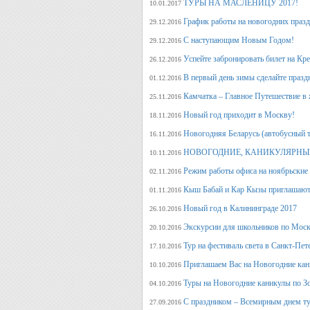
ТУРЫ НА МАСЛЕНИЦУ 2017!
10.01.2017
График работы на новогодних праз
29.12.2016
С наступающим Новым Годом!
29.12.2016
Успейте забронировать билет на Кр
26.12.2016
В первый день зимы сделайте празд
01.12.2016
Камчатка – Главное Путешествие в 
25.11.2016
Новый год приходит в Москву!
18.11.2016
Новогодняя Беларусь (автобусный 
16.11.2016
НОВОГОДНИЕ, КАНИКУЛЯРНЫЕ
10.11.2016
Режим работы офиса на ноябрьские
02.11.2016
Кыш Бабай и Кар Кызы приглашают 
01.11.2016
Новый год в Калининграде 2017
26.10.2016
Экскурсии для школьников по Москв
20.10.2016
Тур на фестиваль света в Санкт-Пет
17.10.2016
Приглашаем Вас на Новогодние кан
10.10.2016
Туры на Новогодние каникулы по З
04.10.2016
С праздником – Всемирным днем т
27.09.2016