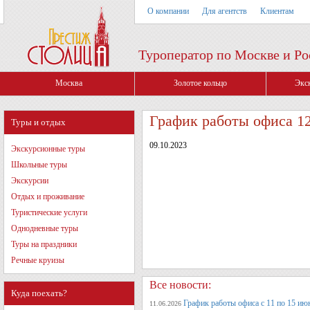
О компании
Для агентств
Клиентам
Туроператор по Москве и Ро
Москва
Золотое кольцо
Экс
График работы офиса 1
Туры и отдых
09.10.2023
Экскурсионные туры
Школьные туры
Экскурсии
Отдых и проживание
Туристические услуги
Однодневные туры
Туры на праздники
Речные круизы
Все новости:
Куда поехать?
График работы офиса с 11 по 15 июн
11.06.2026