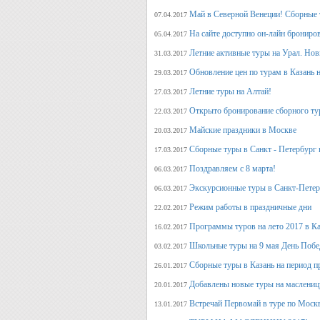
Май в Северной Венеции! Сборные 
07.04.2017
На сайте доступно он-лайн брониро
05.04.2017
Летние активные туры на Урал. Но
31.03.2017
Обновление цен по турам в Казань н
29.03.2017
Летние туры на Алтай!
27.03.2017
Открыто бронирование сборного тур
22.03.2017
Майские праздники в Москве
20.03.2017
Сборные туры в Санкт - Петербург н
17.03.2017
Поздравляем с 8 марта!
06.03.2017
Экскурсионные туры в Санкт-Петер
06.03.2017
Режим работы в праздничные дни
22.02.2017
Программы туров на лето 2017 в К
16.02.2017
Школьные туры на 9 мая День Поб
03.02.2017
Сборные туры в Казань на период п
26.01.2017
Добавлены новые туры на маслениц
20.01.2017
Встречай Первомай в туре по Моск
13.01.2017