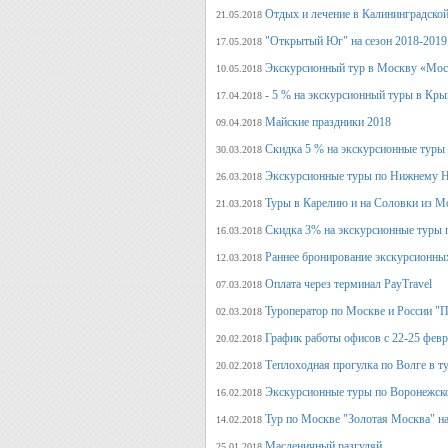
Отдых и лечение в Калининградской
21.05.2018
"Открытый Юг" на сезон 2018-2019
17.05.2018
Экскурсионный тур в Москву «Мос
10.05.2018
- 5 % на экскурсионный туры в Кры
17.04.2018
Майские праздники 2018
09.04.2018
Скидка 5 % на экскурсионные туры
30.03.2018
Экскурсионные туры по Нижнему Н
26.03.2018
Туры в Карелию и на Соловки из М
21.03.2018
Скидка 3% на экскурсионные туры 
16.03.2018
Раннее бронирование экскурсионных
12.03.2018
Оплата через терминал PayTravel
07.03.2018
Туроператор по Москве и России "
02.03.2018
График работы офисов с 22-25 фев
20.02.2018
Теплоходная прогулка по Волге в т
20.02.2018
Экскурсионные туры по Воронежско
16.02.2018
Тур по Москве "Золотая Москва" на
14.02.2018
Масленичный разгуляй
25.01.2018