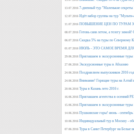
7-дневный тур "Маленькие секреты
13.07.2016
Идёт набор группы на тур "Мульти-а
12.07.2016
ПОВЫШЕНИЕ ЦЕН ПО ТУРАМ З
11.07.2016
Готовь сани летом, а телегу
08.07.2016
Скидка 5% на туры по Северному Ка
06.07.2016
ИЮЛЬ - ЭТО САМОЕ ВРЕМЯ ДЛ
01.07.2016
Приглашаем в экскурсионные туры
29.06.2016
Экскурсионные туры в Абхазию
27.06.2016
Поздравляем выпускников 2016 г
24.06.2016
Внимание! Горящие туры на Алтай и
24.06.2016
Туры в Казань лето 2016 г.
20.06.2016
Приглашаем агентства в осенний
16.06.2016
Приглашаем в экскурсионные туры п
15.06.2016
Пушкинские горы! июнь - сентябрь 
14.06.2016
Индивидуальный тур в Москву - об
10.06.2016
Туры в Санкт Петербург на Белые н
07.06.2016