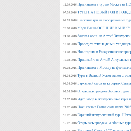
Приглашаем в тур по Москве на 
12.09.2016
ТУРЫ НА НОВЫЙ ГОД И РОЖД
07.09.2016
Снижение цен на экскурсионные ту
01.09.2016
Ждем Вас на ОСЕННИЕ КАНИКУЛ
26.08.2016
Золотая осень на Алтае! Экскурсион
24.08.2016
Проведите тёплые деньки уходящего 
18.08.2016
Новогодние и Рождественские прогр
11.08.2016
Приезжайте на Алтай! Актуальные ту
10.08.2016
Приглашаем в Москву на фестива
09.08.2016
Туры в Великий Устюг на новогодни
08.08.2016
Бархатный сезон на курортах Северн
04.08.2016
Открылась продажа сборных туров н
02.08.2016
Идёт набор в экскурсионные туры по
27.07.2016
Ночь света в Гатчинском парке 2016
21.07.2016
Горящий экскурсионный тур "Шагае
18.07.2016
Открылась продажа на сборные туры 
15.07.2016
Внимание! Скидка 10% на туры по Д
13.07.2016