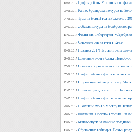
График работы Московского офиса с
10.08.2017
Раннее бронирование туров по Золо
09.08.2017
Туры на Новый год и Рождество 20
04.08.2017
Добавлены туры на Ноябрьские пра
20.07.2017
Фестиваля Фейерверков «Серебряна
13.07.2017
Снижение цен на туры в Крым
06.07.2017
Новинка 2017! Тур для групп школ
30.06.2017
Школьные туры в Санкт-Петербург 
29.06.2017
Осенние сборные туры в Калинингр
27.06.2017
График работы офисов в июньские 
07.06.2017
Обучающий вебинар на тему: Моско
22.05.2017
Новая акция для агентств! Повыше
12.05.2017
График работы офиса на майские п
03.05.2017
Школьные туры в Москву на летние 
28.04.2017
Компания "Престиж Столица" на ме
26.04.2017
Мини-отпуск на майские праздники.
19.04.2017
Обучающие вебинары. Новый раздел
13.04.2017