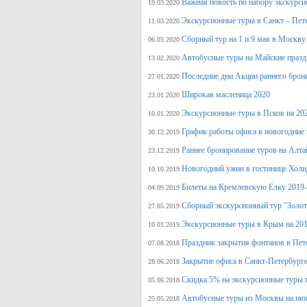
Важная новость по набору экскурси
19.03.2020
Экскурсионные туры в Санкт – Пет
11.03.2020
Сборный тур на 1 и 9 мая в Москву
06.03.2020
Автобусные туры на Майские празд
13.02.2020
Последние дни Акции раннего брон
27.01.2020
Широкая масленица 2020
23.01.2020
Экскурсионные туры в Псков на 20
10.01.2020
График работы офиса в новогодние
30.12.2019
Раннее бронирование туров на Алт
23.12.2019
Новогодний ужин в гостинице Холи
10.10.2019
Билеты на Кремлевскую Елку 2019
04.09.2019
Сборный экскурсионный тур "Золот
27.05.2019
Экскурсионные туры в Крым на 201
10.01.2019
Праздник закрытия фонтанов в Пет
07.08.2018
Закрытие офиса в Санкт-Петербурге
28.06.2018
Скидка 5% на экскурсионные туры 
05.06.2018
Автобусные туры из Москвы на июн
25.05.2018