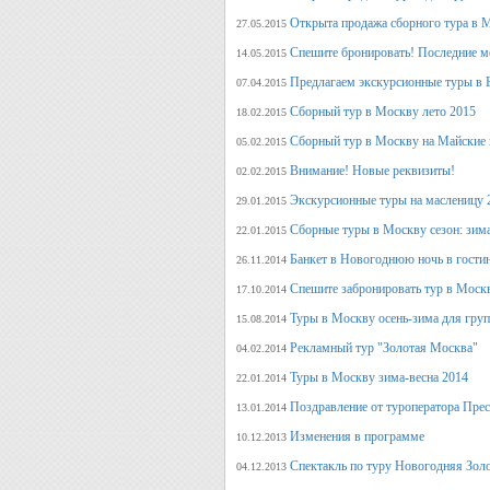
Открыта продажа сборного тура в М
27.05.2015
Спешите бронировать! Последние м
14.05.2015
Предлагаем экскурсионные туры в 
07.04.2015
Сборный тур в Москву лето 2015
18.02.2015
Сборный тур в Москву на Майские 
05.02.2015
Внимание! Новые реквизиты!
02.02.2015
Экскурсионные туры на масленицу 
29.01.2015
Сборные туры в Москву сезон: зима
22.01.2015
Банкет в Новогоднюю ночь в гости
26.11.2014
Спешите забронировать тур в Моск
17.10.2014
Туры в Москву осень-зима для гру
15.08.2014
Рекламный тур "Золотая Москва"
04.02.2014
Туры в Москву зима-весна 2014
22.01.2014
Поздравление от туроператора Прес
13.01.2014
Изменения в программе
10.12.2013
Спектакль по туру Новогодняя Зол
04.12.2013