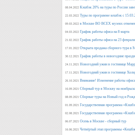
Кэшбэк 20% на туры по России заве
08.04.2022
Туры по программе кешбэк с 15.03.
22.03.2022
в Москве ВО ВСЕХ музеях отмене
09.03.2022
График работы офиса на 8 марта
04.03.2022
График работы офиса на 23 февраля
21.02.2022
Открыта продажа сборного тура в М
17.01.2022
График работы в новогодние празд
30.12.2021
Новогодний ужин в гостинице Марр
24.11.2021
Новогодний ужин в гостинице Холи
17.11.2021
Внимание! Изменение работы офиса 
26.10.2021
Сборный тур в Москву на ноябрьск
16.09.2021
Сборные туры на Новый год и Рожд
08.09.2021
Государственная программа «Кэшбэк
01.09.2021
Государственная программа «Кэшбэк
02.08.2021
Осень в Москве - сборный тур
06.07.2021
Четвёртый этап программы «Кешбэ
16.06.2021