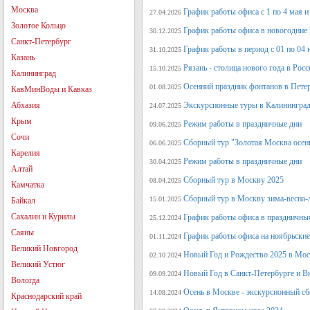
Москва
График работы офиса с 1 по 4 мая и 
27.04.2026
Золотое Кольцо
График работы офиса в новогодние
30.12.2025
Санкт-Петербург
График работы в период с 01 по 04 
31.10.2025
Казань
Рязань - столица нового года в Рос
15.10.2025
Калининград
Осенний праздник фонтанов в Петер
01.08.2025
КавМинВоды и Кавказ
Абхазия
Экскурсионные туры в Калининград
24.07.2025
Крым
Режим работы в праздничные дни
09.06.2025
Сочи
Сборный тур "Золотая Москва осен
06.06.2025
Карелия
Режим работы в праздничные дни
30.04.2025
Алтай
Сборный тур в Москву 2025
08.04.2025
Камчатка
Сборный тур в Москву зима-весна-
15.01.2025
Байкал
Сахалин и Курилы
График работы офиса в праздничные
25.12.2024
Саяны
График работы офиса на ноябрьские
01.11.2024
Великий Новгород
Новый Год и Рождество 2025 в Мос
02.10.2024
Великий Устюг
Новый Год в Санкт-Петербурге и В
09.09.2024
Вологда
Осень в Москве - экскурсионный сб
14.08.2024
Краснодарский край