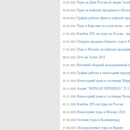
Туры на День России по акции "кэш
31.05.2021
Туры на майские праздники в Моск
30.04.2021
График работы офиса в майские пра
28.04.2021
Туры в Карелию на сезон весна - ле
22.04.2021
Кэшбэк 20% на туры по России - тре
17.03.2021
Открыта продажа сборного тура в М
12.03.2021
Туры в Москву на майские праздни
17.02.2021
Лето на Алтае 2021
08.02.2021
Весенний сборный экскурсионный т
25.01.2021
График работы в новогодние празд
30.12.2020
Новогодний ужин в гостинице Марр
25.11.2020
Акция "ЧЕРНАЯ ПЯТНИЦА" 25.11.20
24.11.2020
Новогодний ужин в гостинице Холи
13.11.2020
Кэшбэк 20% на туры по России
02.11.2020
Новогодние туры в Москву 2021
30.10.2020
Осенние туры в Калининград
07.09.2020
Экскурсионные туры по Крыму
27.08.2020