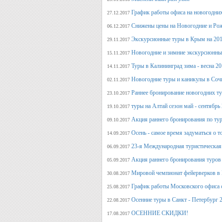
График работы офиса на новогодни
27.12.2017
Снижены цены на Новогодние и Ро
06.12.2017
Экскурсионные туры в Крым на 201
29.11.2017
Новогодние и зимние экскурсионн
15.11.2017
Туры в Калининград зима - весна 2
14.11.2017
Новогодние туры и каникулы в Соч
02.11.2017
Раннее бронирование новогодних ту
23.10.2017
туры на Алтай сезон май - сентябрь
19.10.2017
Акция раннего бронирования по тур
09.10.2017
Осень - самое время задуматься о т
14.09.2017
23-я Международная туристическая 
06.09.2017
Акция раннего бронирования туров 
05.09.2017
Мировой чемпионат фейерверков в 
30.08.2017
График работы Московского офиса с
25.08.2017
Осенние туры в Санкт - Петербург 
22.08.2017
ОСЕННИЕ СКИДКИ!
17.08.2017