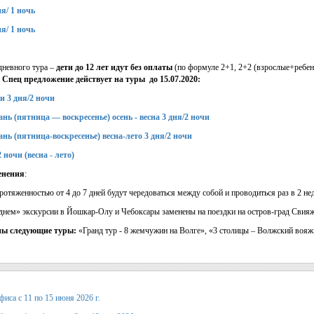
я/ 1 ночь
я/ 1 ночь
дневного тура –
дети до 12 лет идут без оплаты
(по формуле 2+1, 2+2 (взрослые+ребен
Спец предложение действует на туры до 15.07.2020:
и 3 дня/2 ночи
нь (пятница — воскресенье) осень - весна 3 дня/2 ночи
нь (пятница-воскресенье) весна-лето 3 дня/2 ночи
 ночи (весна - лето)
енения
:
протяженностью от 4 до 7 дней будут чередоваться между собой и проводиться раз в 2 не
за днем» экскурсии в Йошкар-Олу и Чебоксары заменены на поездки на остров-град Свия
ны следующие туры:
«Гранд тур - 8 жемчужин на Волге», «3 столицы – Волжский вояж»
иса с 11 по 15 июня 2026 г.