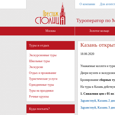
О компании
Для агентс
Туроператор по 
Москва
Золотое кольцо
Казань откры
Туры и отдых
18.06.2020
Экскурсионные туры
Школьные туры
Уважаемые коллеги и тур
Экскурсии
Отдых и проживание
Двери музеев и экскурсио
Туристические услуги
Бронирование
сборных т
Однодневные туры
На туры в Казань действу
Туры на праздники
1. Снижения цен
с 01 по
Речные круизы
Здравствуй, Казань 2 дн
Здравствуй, Казань 3 дн
Куда поехать?