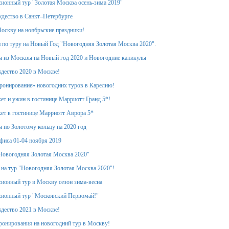
ионный тур "Золотая Москва осень-зима 2019"
дество в Санкт–Петербурге
оскву на ноябрьские праздники!
 по туру на Новый Год "Новогодняя Золотая Москва 2020".
 из Москвы на Новый год 2020 и Новогодние каникулы
дество 2020 в Москве!
ронирование» новогодних туров в Карелию!
ет и ужин в гостинице Марриотт Гранд 5*!
ет в гостинице Марриотт Аврора 5*
 по Золотому кольцу на 2020 год
фиса 01-04 ноября 2019
Новогодняя Золотая Москва 2020"
 на тур "Новогодняя Золотая Москва 2020"!
ионный тур в Москву сезон зима-весна
сионный тур "Московский Первомай!"
дество 2021 в Москве!
ронирования на новогодний тур в Москву!