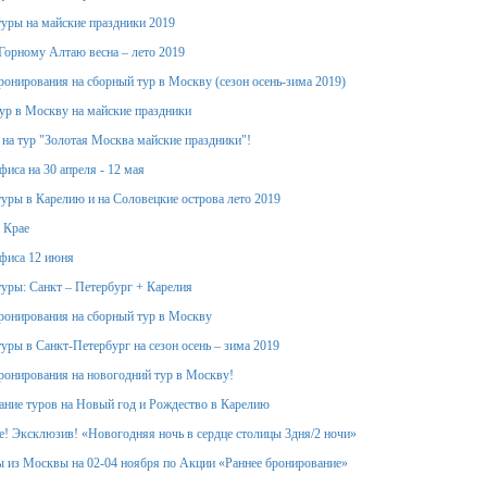
уры на майские праздники 2019
Горному Алтаю весна – лето 2019
ронирования на сборный тур в Москву (сезон осень-зима 2019)
тур в Москву на майские праздники
 на тур "Золотая Москва майские праздники"!
иса на 30 апреля - 12 мая
уры в Карелию и на Соловецкие острова лето 2019
 Крае
фиса 12 июня
уры: Санкт – Петербург + Карелия
ронирования на сборный тур в Москву
уры в Санкт-Петербург на сезон осень – зима 2019
ронирования на новогодний тур в Москву!
ание туров на Новый год и Рождество в Карелию
! Эксклюзив! «Новогодняя ночь в сердце столицы 3дня/2 ночи»
 из Москвы на 02-04 ноября по Акции «Раннее бронирование»