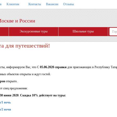
тв
Клиентам
Контакты
Вакансии
Отзывы
Москве и России
Экскурсионные туры
Школьные туры
та для путешествий!
исты, информируем Вас, что С
05.06.2020
справки
для приезжающих в Республику Тата
нных объектов открыты и ждут гостей.
уров
открыто.
ют спец предложения:
 30 июня 2020
.
Скидка 10% действует на туры:
я/1 ночь
я/2 ночи