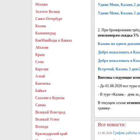
Москва
Удиви Меня, Казань 2 дн
Золотое Кольцо
Удиви Меня, Казань 2 дн
Санкт-Петербург
Казань
2. При бронировании трёх
Калининград
пенсионерам скидка 5%
КавМинВоды и Кавказ
Казань на одном дыхани
Абхазия
Добро пожаловать в Каза
Крым
Добро пожаловать в Каза
Сочи
Карелия
Встречай, Казань 3 дня/2
Алтай
Внесены следующие изм
Камчатка
- До 01.08.2020 все туры 
Байкал
- В туре «Казань – день 
Сахалин и Курилы
В текущем сезоне
отмене
Саяны
границ».
Великий Новгород
Великий Устюг
Все новости:
Вологда
График работы оф
11.06.2026
Краснодарский край