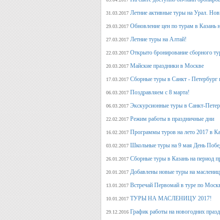
Летние активные туры на Урал. Но
31.03.2017
Обновление цен по турам в Казань н
29.03.2017
Летние туры на Алтай!
27.03.2017
Открыто бронирование сборного тур
22.03.2017
Майские праздники в Москве
20.03.2017
Сборные туры в Санкт - Петербург н
17.03.2017
Поздравляем с 8 марта!
06.03.2017
Экскурсионные туры в Санкт-Петер
06.03.2017
Режим работы в праздничные дни
22.02.2017
Программы туров на лето 2017 в К
16.02.2017
Школьные туры на 9 мая День Поб
03.02.2017
Сборные туры в Казань на период п
26.01.2017
Добавлены новые туры на маслениц
20.01.2017
Встречай Первомай в туре по Моск
13.01.2017
ТУРЫ НА МАСЛЕНИЦУ 2017!
10.01.2017
График работы на новогодних праз
29.12.2016