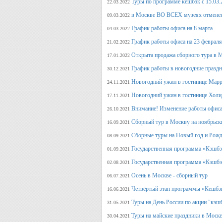
Туры по программе кешбэк с 15.03.
22.03.2022
в Москве ВО ВСЕХ музеях отмене
09.03.2022
График работы офиса на 8 марта
04.03.2022
График работы офиса на 23 февраля
21.02.2022
Открыта продажа сборного тура в М
17.01.2022
График работы в новогодние празд
30.12.2021
Новогодний ужин в гостинице Марр
24.11.2021
Новогодний ужин в гостинице Холи
17.11.2021
Внимание! Изменение работы офиса 
26.10.2021
Сборный тур в Москву на ноябрьск
16.09.2021
Сборные туры на Новый год и Рожд
08.09.2021
Государственная программа «Кэшбэк
01.09.2021
Государственная программа «Кэшбэк
02.08.2021
Осень в Москве - сборный тур
06.07.2021
Четвёртый этап программы «Кешбэ
16.06.2021
Туры на День России по акции "кэш
31.05.2021
Туры на майские праздники в Моск
30.04.2021