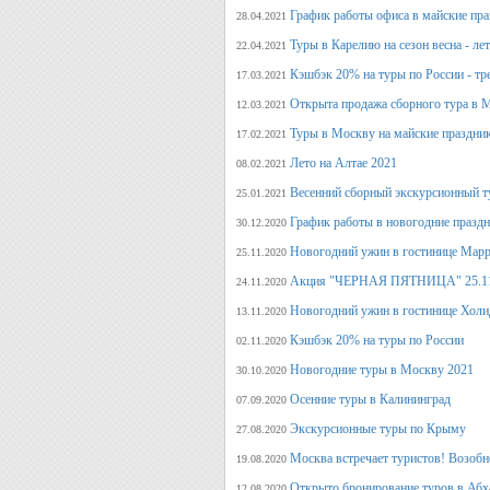
График работы офиса в майские пра
28.04.2021
Туры в Карелию на сезон весна - ле
22.04.2021
Кэшбэк 20% на туры по России - тре
17.03.2021
Открыта продажа сборного тура в М
12.03.2021
Туры в Москву на майские праздни
17.02.2021
Лето на Алтае 2021
08.02.2021
Весенний сборный экскурсионный т
25.01.2021
График работы в новогодние празд
30.12.2020
Новогодний ужин в гостинице Марр
25.11.2020
Акция "ЧЕРНАЯ ПЯТНИЦА" 25.11.20
24.11.2020
Новогодний ужин в гостинице Холи
13.11.2020
Кэшбэк 20% на туры по России
02.11.2020
Новогодние туры в Москву 2021
30.10.2020
Осенние туры в Калининград
07.09.2020
Экскурсионные туры по Крыму
27.08.2020
Москва встречает туристов! Возобн
19.08.2020
Открыто бронирование туров в Аб
12.08.2020