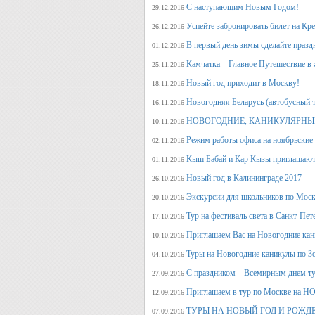
С наступающим Новым Годом!
29.12.2016
Успейте забронировать билет на Кр
26.12.2016
В первый день зимы сделайте празд
01.12.2016
Камчатка – Главное Путешествие в 
25.11.2016
Новый год приходит в Москву!
18.11.2016
Новогодняя Беларусь (автобусный 
16.11.2016
НОВОГОДНИЕ, КАНИКУЛЯРНЫЕ
10.11.2016
Режим работы офиса на ноябрьские
02.11.2016
Кыш Бабай и Кар Кызы приглашают 
01.11.2016
Новый год в Калининграде 2017
26.10.2016
Экскурсии для школьников по Москв
20.10.2016
Тур на фестиваль света в Санкт-Пет
17.10.2016
Приглашаем Вас на Новогодние кан
10.10.2016
Туры на Новогодние каникулы по З
04.10.2016
С праздником – Всемирным днем т
27.09.2016
Приглашаем в тур по Москве на 
12.09.2016
ТУРЫ НА НОВЫЙ ГОД И РОЖД
07.09.2016