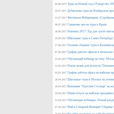
Туры на Новый год и Рождество 20
04.08.2017
Добавлены туры на Ноябрьские пра
20.07.2017
Фестиваля Фейерверков «Серебряна
13.07.2017
Снижение цен на туры в Крым
06.07.2017
Новинка 2017! Тур для групп школ
30.06.2017
Школьные туры в Санкт-Петербург 
29.06.2017
Осенние сборные туры в Калинингр
27.06.2017
График работы офисов в июньские 
07.06.2017
Обучающий вебинар на тему: Моско
22.05.2017
Новая акция для агентств! Повыше
12.05.2017
График работы офиса на майские п
03.05.2017
Школьные туры в Москву на летние 
28.04.2017
Компания "Престиж Столица" на ме
26.04.2017
Мини-отпуск на майские праздники.
19.04.2017
Обучающие вебинары. Новый раздел
13.04.2017
Май в Северной Венеции! Сборные 
07.04.2017
На сайте доступно он-лайн брониро
05.04.2017