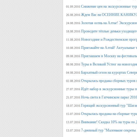
Снижение цен на экскурсионные ту
01.09.2016
Ждем Вас на ОСЕННИЕ КАНИКУЛ
26.08.2016
Золотая осень на Алтае! Экскурсион
24.08.2016
Проведите тёплые деньки уходящего 
18.08.2016
Новогодние и Рождественские прогр
11.08.2016
Приезжайте на Алтай! Актуальные ту
10.08.2016
Приглашаем в Москву на фестива
09.08.2016
Туры в Великий Устюг на новогодни
08.08.2016
Бархатный сезон на курортах Северн
04.08.2016
Открылась продажа сборных туров н
02.08.2016
Идёт набор в экскурсионные туры по
27.07.2016
Ночь света в Гатчинском парке 2016
21.07.2016
Горящий экскурсионный тур "Шагае
18.07.2016
Открылась продажа на сборные туры 
15.07.2016
Внимание! Скидка 10% на туры по Д
13.07.2016
7-дневный тур "Маленькие секреты
13.07.2016