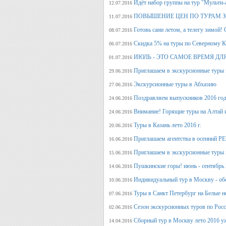
Идёт набор группы на тур "Мульти-а
12.07.2016
ПОВЫШЕНИЕ ЦЕН ПО ТУРАМ З
11.07.2016
Готовь сани летом, а телегу
08.07.2016
Скидка 5% на туры по Северному Ка
06.07.2016
ИЮЛЬ - ЭТО САМОЕ ВРЕМЯ ДЛ
01.07.2016
Приглашаем в экскурсионные туры
29.06.2016
Экскурсионные туры в Абхазию
27.06.2016
Поздравляем выпускников 2016 г
24.06.2016
Внимание! Горящие туры на Алтай и
24.06.2016
Туры в Казань лето 2016 г.
20.06.2016
Приглашаем агентства в осенний
16.06.2016
Приглашаем в экскурсионные туры п
15.06.2016
Пушкинские горы! июнь - сентябрь 
14.06.2016
Индивидуальный тур в Москву - об
10.06.2016
Туры в Санкт Петербург на Белые н
07.06.2016
Сезон экскурсионных туров по Росс
02.06.2016
Сборный тур в Москву лето 2016 у
14.04.2016