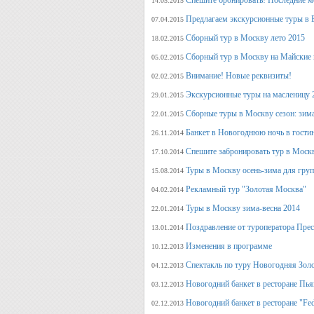
Спешите бронировать! Последние м
14.05.2015
Предлагаем экскурсионные туры в 
07.04.2015
Сборный тур в Москву лето 2015
18.02.2015
Сборный тур в Москву на Майские 
05.02.2015
Внимание! Новые реквизиты!
02.02.2015
Экскурсионные туры на масленицу 
29.01.2015
Сборные туры в Москву сезон: зима
22.01.2015
Банкет в Новогоднюю ночь в гости
26.11.2014
Спешите забронировать тур в Моск
17.10.2014
Туры в Москву осень-зима для гру
15.08.2014
Рекламный тур "Золотая Москва"
04.02.2014
Туры в Москву зима-весна 2014
22.01.2014
Поздравление от туроператора Прес
13.01.2014
Изменения в программе
10.12.2013
Спектакль по туру Новогодняя Зол
04.12.2013
Новогодний банкет в ресторане Пь
03.12.2013
Новогодний банкет в ресторане "Fed
02.12.2013