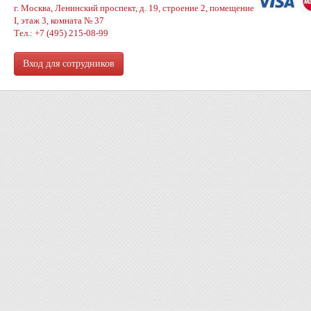
г. Москва, Ленинский проспект, д. 19, строение 2, помещение
I, этаж 3, комната № 37
Тел.: +7 (495) 215-08-99
Вход для сотрудников