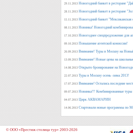
Новогодний банкет в ресторане "Да
29.11.2013
Новогодний банкет в ресторане "Зо
28.11.2013
Новогодний банкет "Мексиканская 
15.11.2013
Новинка! Новогодний комбинирова
08.11.2013
Новогоднее спецпредложение для аг
17.10.2013
Повышение агентской комиссии!
09.10.2013
Внимание! Туры в Москву на Новый
26.09.2013
Внимание! Новые цены на школьны
13.09.2013
Открыто бронирование на Новогодн
14.08.2013
Туры в Москву осень -зима 2013!
22.07.2013
Внимание! Остались последние места
17.07.2013
Новинка!!! Комбинированные туры 
09.07.2013
Цирк АКВАМАРИН
04.07.2013
Стартовали новые программы по М
14.06.2013
© ООО «Престиж столица тур» 2003-2026