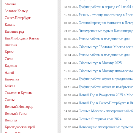
Москва
График работы в период с 01 по 04 
31.10.2025
Золотое Кольцо
Рязань - столица нового года в Рос
15.10.2025
Санкт-Петербург
Осенний праздник фонтанов в Петер
01.08.2025
Казань
Экскурсионные туры в Калининград
Калининград
24.07.2025
КавМинВоды и Кавказ
Режим работы в праздничные дни
09.06.2025
Абхазия
Сборный тур "Золотая Москва осен
06.06.2025
Крым
Режим работы в праздничные дни
30.04.2025
Сочи
Сборный тур в Москву 2025
08.04.2025
Карелия
Сборный тур в Москву зима-весна-
15.01.2025
Алтай
График работы офиса в праздничные
Камчатка
25.12.2024
Байкал
График работы офиса на ноябрьские
01.11.2024
Сахалин и Курилы
Новый Год и Рождество 2025 в Мос
02.10.2024
Саяны
Новый Год в Санкт-Петербурге и В
09.09.2024
Великий Новгород
Осень в Москве - экскурсионный сб
14.08.2024
Великий Устюг
Осень в Янтарном крае 2024
07.08.2024
Вологда
Краснодарский край
Новогодние экскурсионные туры по 
30.07.2024