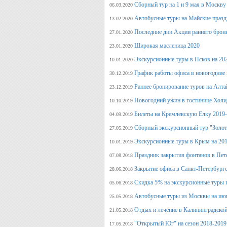
Сборный тур на 1 и 9 мая в Москву
06.03.2020
Автобусные туры на Майские празд
13.02.2020
Последние дни Акции раннего брон
27.01.2020
Широкая масленица 2020
23.01.2020
Экскурсионные туры в Псков на 20
10.01.2020
График работы офиса в новогодние
30.12.2019
Раннее бронирование туров на Алт
23.12.2019
Новогодний ужин в гостинице Холи
10.10.2019
Билеты на Кремлевскую Елку 2019
04.09.2019
Сборный экскурсионный тур "Золот
27.05.2019
Экскурсионные туры в Крым на 201
10.01.2019
Праздник закрытия фонтанов в Пет
07.08.2018
Закрытие офиса в Санкт-Петербурге
28.06.2018
Скидка 5% на экскурсионные туры 
05.06.2018
Автобусные туры из Москвы на июн
25.05.2018
Отдых и лечение в Калининградской
21.05.2018
"Открытый Юг" на сезон 2018-2019
17.05.2018