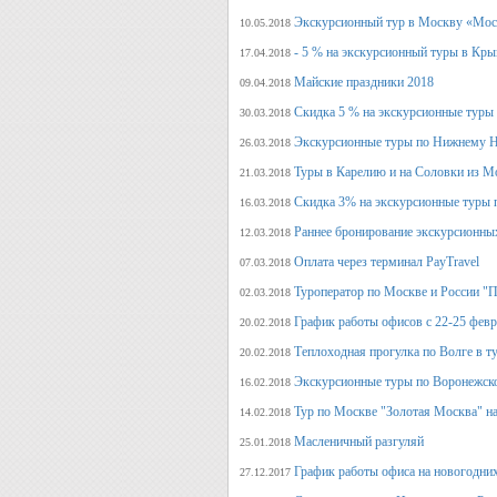
Экскурсионный тур в Москву «Мос
10.05.2018
- 5 % на экскурсионный туры в Кры
17.04.2018
Майские праздники 2018
09.04.2018
Скидка 5 % на экскурсионные туры
30.03.2018
Экскурсионные туры по Нижнему Н
26.03.2018
Туры в Карелию и на Соловки из М
21.03.2018
Скидка 3% на экскурсионные туры 
16.03.2018
Раннее бронирование экскурсионных
12.03.2018
Оплата через терминал PayTravel
07.03.2018
Туроператор по Москве и России "
02.03.2018
График работы офисов с 22-25 фев
20.02.2018
Теплоходная прогулка по Волге в т
20.02.2018
Экскурсионные туры по Воронежско
16.02.2018
Тур по Москве "Золотая Москва" на
14.02.2018
Масленичный разгуляй
25.01.2018
График работы офиса на новогодни
27.12.2017