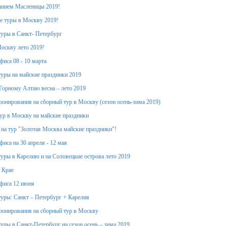
анием Масленицы 2019!
е туры в Москву 2019!
уры в Санкт- Петербург
оскву лето 2019!
фиса 08 - 10 марта
уры на майские праздники 2019
Горному Алтаю весна – лето 2019
ронирования на сборный тур в Москву (сезон осень-зима 2019)
тур в Москву на майские праздники
 на тур "Золотая Москва майские праздники"!
иса на 30 апреля - 12 мая
уры в Карелию и на Соловецкие острова лето 2019
 Крае
фиса 12 июня
уры: Санкт – Петербург + Карелия
ронирования на сборный тур в Москву
уры в Санкт-Петербург на сезон осень – зима 2019