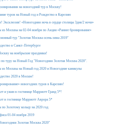
ронирования на новогодний тур в Москву!
ание туров на Новый год и Рождество в Карелию
! Эксклюзив! «Новогодняя ночь в сердце столицы 3дня/2 ночи»
 из Москвы на 02-04 ноября по Акции «Раннее бронирование»
ионный тур "Золотая Москва осень-зима 2019"
дество в Санкт–Петербурге
оскву на ноябрьские праздники!
 по туру на Новый Год "Новогодняя Золотая Москва 2020".
 из Москвы на Новый год 2020 и Новогодние каникулы
дество 2020 в Москве!
ронирование» новогодних туров в Карелию!
ет и ужин в гостинице Марриотт Гранд 5*!
ет в гостинице Марриотт Аврора 5*
 по Золотому кольцу на 2020 год
фиса 01-04 ноября 2019
Новогодняя Золотая Москва 2020"