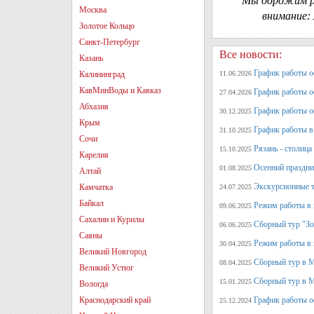
Мы дорожим ре
Москва
внимание:
Золотое Кольцо
Санкт-Петербург
Все новости:
Казань
График работы оф
Калининград
11.06.2026
КавМинВоды и Кавказ
График работы оф
27.04.2026
Абхазия
График работы о
30.12.2025
Крым
График работы в 
31.10.2025
Сочи
Рязань - столица
15.10.2025
Карелия
Осенний праздни
01.08.2025
Алтай
Экскурсионные т
Камчатка
24.07.2025
Байкал
Режим работы в 
09.06.2025
Сахалин и Курилы
Сборный тур "Зо
06.06.2025
Саяны
Режим работы в 
30.04.2025
Великий Новгород
Сборный тур в 
08.04.2025
Великий Устюг
Сборный тур в М
15.01.2025
Вологда
Краснодарский край
График работы о
25.12.2024