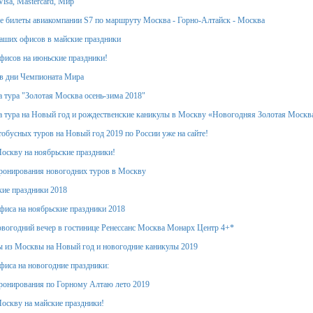
isa, Mastercard, Мир
 билеты авиакомпании S7 по маршруту Москва - Горно-Алтайск - Москва
аших офисов в майские праздники
фисов на июньские праздники!
в дни Чемпионата Мира
 тура "Золотая Москва осень-зима 2018"
 тура на Новый год и рождественские каникулы в Москву «Новогодняя Золотая Москв
обусных туров на Новый год 2019 по России уже на сайте!
оскву на ноябрьские праздники!
ронирования новогодних туров в Москву
кие праздники 2018
фиса на ноябрьские праздники 2018
вогодний вечер в гостинице Ренессанс Москва Монарх Центр 4+*
 из Москвы на Новый год и новогодние каникулы 2019
фиса на новогодние праздники:
ронирования по Горному Алтаю лето 2019
оскву на майские праздники!