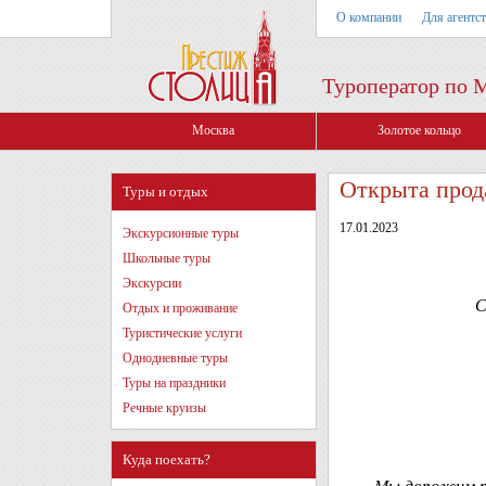
О компании
Для агентс
Туроператор по 
Москва
Золотое кольцо
Открыта прода
Туры и отдых
17.01.2023
Экскурсионные туры
Школьные туры
Экскурсии
С
Отдых и проживание
Туристические услуги
Однодневные туры
Туры на праздники
Речные круизы
Куда поехать?