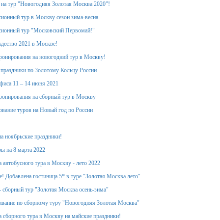
 на тур "Новогодняя Золотая Москва 2020"!
ионный тур в Москву сезон зима-весна
сионный тур "Московский Первомай!"
дество 2021 в Москве!
ронирования на новогодний тур в Москву!
 праздники по Золотому Кольцу России
фиса 11 – 14 июня 2021
ронирования на сборный тур в Москву
вание туров на Новый год по России
на ноябрьские праздники!
ы на 8 марта 2022
 автобусного тура в Москву - лето 2022
! Добавлена гостиница 5* в туре "Золотая Москва лето"
- сборный тур "Золотая Москва осень-зима"
вание по сборному туру "Новогодняя Золотая Москва"
 сборного тура в Москву на майские праздники!