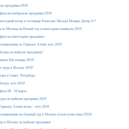
кие праздники 2018
фиса на ноябрьские праздники 2018
вогодний вечер в гостинице Ренессанс Москва Монарх Центр 4+*
 из Москвы на Новый год и новогодние каникулы 2019
фиса на новогодние праздники:
ронирования по Горному Алтаю лето 2019
оскву на майские праздники!
анием Масленицы 2019!
е туры в Москву 2019!
уры в Санкт- Петербург
оскву лето 2019!
фиса 08 - 10 марта
уры на майские праздники 2019
Горному Алтаю весна – лето 2019
ронирования на сборный тур в Москву (сезон осень-зима 2019)
тур в Москву на майские праздники