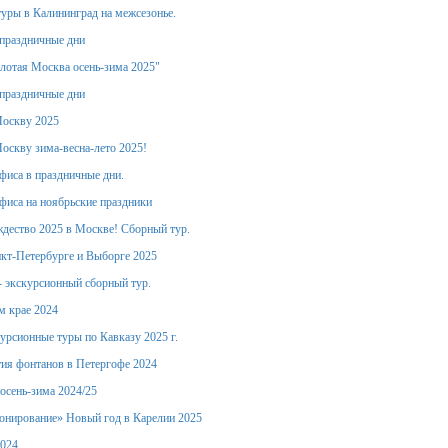
уры в Калининград на межсезонье.
праздничные дни
лотая Москва осень-зима 2025"
праздничные дни
Москву 2025
оскву зима-весна-лето 2025!
фиса в праздничные дни.
фиса на ноябрьские праздники
дество 2025 в Москве! Сборный тур.
кт-Петербурге и Выборге 2025
- экскурсионный сборный тур.
м крае 2024
урсионные туры по Кавказу 2025 г.
ия фонтанов в Петергофе 2024
осень-зима 2024/25
онирование» Новый год в Карелии 2025
2024