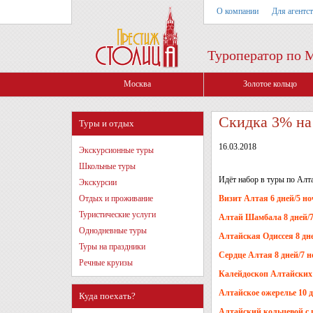
О компании
Для агентс
Туроператор по 
Москва
Золотое кольцо
Скидка 3% на
Туры и отдых
16.03.2018
Экскурсионные туры
Школьные туры
Идёт набор в туры по Алт
Экскурсии
Отдых и проживание
Визит Алтая 6 дней/5 но
Туристические услуги
Алтай Шамбала 8 дней/7 
Однодневные туры
Алтайская Одиссея 8 дне
Туры на праздники
Сердце Алтая 8 дней/7 н
Речные круизы
Калейдоскоп Алтайских г
Алтайское ожерелье 10 д
Куда поехать?
Алтайский кольцевой с п