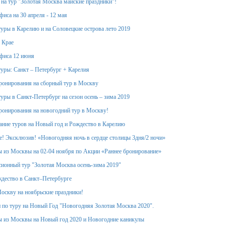
 на тур "Золотая Москва майские праздники"!
иса на 30 апреля - 12 мая
уры в Карелию и на Соловецкие острова лето 2019
 Крае
фиса 12 июня
уры: Санкт – Петербург + Карелия
ронирования на сборный тур в Москву
уры в Санкт-Петербург на сезон осень – зима 2019
ронирования на новогодний тур в Москву!
ание туров на Новый год и Рождество в Карелию
! Эксклюзив! «Новогодняя ночь в сердце столицы 3дня/2 ночи»
 из Москвы на 02-04 ноября по Акции «Раннее бронирование»
ионный тур "Золотая Москва осень-зима 2019"
дество в Санкт–Петербурге
оскву на ноябрьские праздники!
 по туру на Новый Год "Новогодняя Золотая Москва 2020".
 из Москвы на Новый год 2020 и Новогодние каникулы