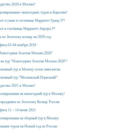
дество 2020 в Москве!
ронирование» новогодних туров в Карелию!
ет и ужин в гостинице Марриотт Гранд 5*!
ет в гостинице Марриотт Аврора 5*
 по Золотому кольцу на 2020 год
фиса 01-04 ноября 2019
Новогодняя Золотая Москва 2020"
 на тур "Новогодняя Золотая Москва 2020"!
ионный тур в Москву сезон зима-весна
сионный тур "Московский Первомай!"
дество 2021 в Москве!
ронирования на новогодний тур в Москву!
 праздники по Золотому Кольцу России
фиса 11 – 14 июня 2021
ронирования на сборный тур в Москву
вание туров на Новый год по России