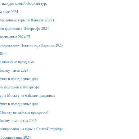
- экскурсионный сборный тур.
м крае 2024
урсионные туры по Кавказу 2025 г.
ия фонтанов в Петергофе 2024
осень-зима 2024/25
онирование» Новый год в Карелии 2025
2024
а июньские праздники
оскву - лето 2024
фиса в праздничные дни.
ик фонтанов в Петергофе
тур в Москву на майские праздники
фиса в праздничные дни.
Москву на майские праздники!
оскву зима-весна 2024!
ронирования на туры в Санкт-Петербург
е бронирование 2024