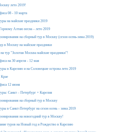
оскву лето 2019!
фиса 08 - 10 марта
уры на майские праздники 2019
Горному Алтаю весна – лето 2019
ронирования на сборный тур в Москву (сезон осень-зима 2019)
тур в Москву на майские праздники
 на тур "Золотая Москва майские праздники"!
иса на 30 апреля - 12 мая
уры в Карелию и на Соловецкие острова лето 2019
 Крае
фиса 12 июня
уры: Санкт – Петербург + Карелия
ронирования на сборный тур в Москву
уры в Санкт-Петербург на сезон осень – зима 2019
ронирования на новогодний тур в Москву!
ание туров на Новый год и Рождество в Карелию