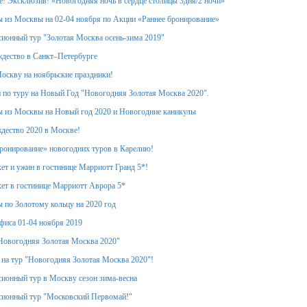
! Эксклюзив! «Новогодняя ночь в сердце столицы 3дня/2 ночи»
 из Москвы на 02-04 ноября по Акции «Раннее бронирование»
ионный тур "Золотая Москва осень-зима 2019"
дество в Санкт–Петербурге
оскву на ноябрьские праздники!
 по туру на Новый Год "Новогодняя Золотая Москва 2020".
 из Москвы на Новый год 2020 и Новогодние каникулы
дество 2020 в Москве!
ронирование» новогодних туров в Карелию!
ет и ужин в гостинице Марриотт Гранд 5*!
ет в гостинице Марриотт Аврора 5*
 по Золотому кольцу на 2020 год
фиса 01-04 ноября 2019
Новогодняя Золотая Москва 2020"
 на тур "Новогодняя Золотая Москва 2020"!
ионный тур в Москву сезон зима-весна
сионный тур "Московский Первомай!"