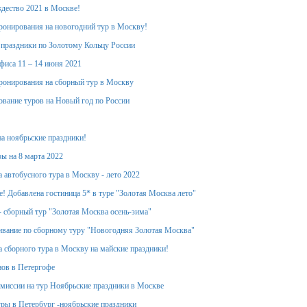
дество 2021 в Москве!
ронирования на новогодний тур в Москву!
 праздники по Золотому Кольцу России
фиса 11 – 14 июня 2021
ронирования на сборный тур в Москву
вание туров на Новый год по России
на ноябрьские праздники!
ы на 8 марта 2022
 автобусного тура в Москву - лето 2022
! Добавлена гостиница 5* в туре "Золотая Москва лето"
- сборный тур "Золотая Москва осень-зима"
вание по сборному туру "Новогодняя Золотая Москва"
 сборного тура в Москву на майские праздники!
ов в Петергофе
миссии на тур Ноябрьские праздники в Москве
уры в Петербург -ноябрьские праздники