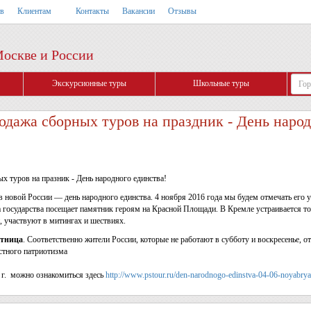
тв
Клиентам
Контакты
Вакансии
Отзывы
Москве и России
Экскурсионные туры
Школьные туры
дажа сборных туров на праздник - День народ
х туров на празник - День народного единства!
 новой России — день народного единства. 4 ноября 2016 года мы будем отмечать его у
ва государства посещает памятник героям на Красной Площади. В Кремле устраивается 
 участвуют в митингах и шествиях.
ятница
. Соответственно жители России, которые не работают в субботу и воскресенье, 
стного патриотизма
 г. можно ознакомиться здесь
http://www.pstour.ru/den-narodnogo-edinstva-04-06-noyabrya