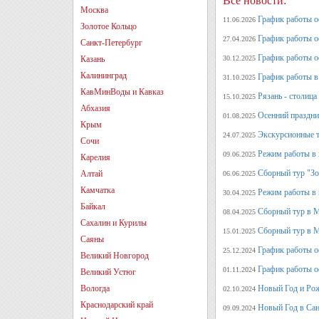
Все новости:
Москва
График работы оф
11.06.2026
Золотое Кольцо
График работы оф
27.04.2026
Санкт-Петербург
График работы о
Казань
30.12.2025
Калининград
График работы в 
31.10.2025
КавМинВоды и Кавказ
Рязань - столица
15.10.2025
Абхазия
Осенний праздни
01.08.2025
Крым
Экскурсионные т
24.07.2025
Сочи
Режим работы в 
09.06.2025
Карелия
Сборный тур "Зо
Алтай
06.06.2025
Камчатка
Режим работы в 
30.04.2025
Байкал
Сборный тур в 
08.04.2025
Сахалин и Курилы
Сборный тур в М
15.01.2025
Саяны
График работы о
25.12.2024
Великий Новгород
График работы о
01.11.2024
Великий Устюг
Вологда
Новый Год и Рож
02.10.2024
Краснодарский край
Новый Год в Сан
09.09.2024