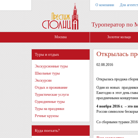
О компании
Для агентс
Туроператор по 
Москва
Золотое кольцо
Открылась про
Туры и отдых
02.08.2016
Экскурсионные туры
Школьные туры
Открылась продажа сборны
Экскурсии
Отдых и проживание
Один из новых праздников
Ежегодно в этот день гла
Туристические услуги
праздничными концертами,
Однодневные туры
4 ноября 2016 г. – это п
Туры на праздники
России символом бескоры
Речные круизы
Со сборными турами 2016
Куда поехать?